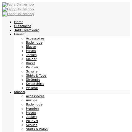
Home
Gutscheine
JAKO Teamwear
Frauen
Accessoires
Bademode
Blusen
Hosen
Jacken
Kleider
Röcke
Pullover
Schuhe
Shirts & Tops
Strümpfe
Sweatshirts
Wäsche
Männer
Accessoires
Anzüge
Bademode
Hemden
Hosen
Jacken
Pullover
Schuhe
Shirts & Polos