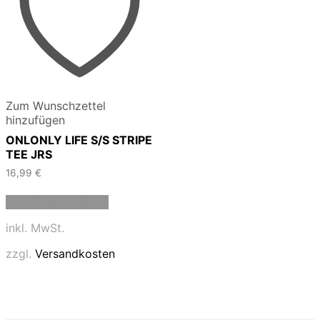
Zum Wunschzettel
hinzufügen
ONLONLY LIFE S/S STRIPE
TEE JRS
16,99
€
Dieses
Ausführung wählen
Produkt
weist
inkl. MwSt.
mehrere
Varianten
zzgl.
Versandkosten
auf.
Die
Optionen
können
auf