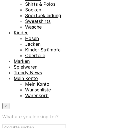
Shirts & Polos
Socken
Sportbekleidung
Sweatshirts
Wäsche
Kinder
Hosen
Jacken
Kinder Strümpfe
Oberteile
Marken
Spielwaren
Trendy News
Mein Konto
Mein Konto
Wunschliste
Warenkorb
×
What are you looking for?