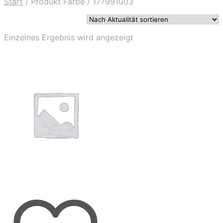
Start
/
Produkt Farbe
/
177991003
Einzelnes Ergebnis wird angezeigt