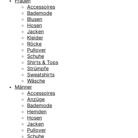
Frauen
Accessoires
Bademode
Blusen
Hosen
Jacken
Kleider
Röcke
Pullover
Schuhe
Shirts & Tops
Strümpfe
Sweatshirts
Wäsche
Männer
Accessoires
Anzüge
Bademode
Hemden
Hosen
Jacken
Pullover
Schuhe