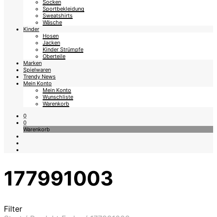
Socken
Sportbekleidung
Sweatshirts
Wäsche
Kinder
Hosen
Jacken
Kinder Strümpfe
Oberteile
Marken
Spielwaren
Trendy News
Mein Konto
Mein Konto
Wunschliste
Warenkorb
0
0
Warenkorb
177991003
Filter