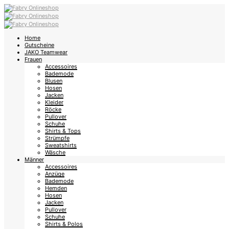
Home
Gutscheine
JAKO Teamwear
Frauen
Accessoires
Bademode
Blusen
Hosen
Jacken
Kleider
Röcke
Pullover
Schuhe
Shirts & Tops
Strümpfe
Sweatshirts
Wäsche
Männer
Accessoires
Anzüge
Bademode
Hemden
Hosen
Jacken
Pullover
Schuhe
Shirts & Polos