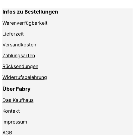
können
auf
Infos zu Bestellungen
der
Produktseite
Warenverfügbarkeit
gewählt
werden
Lieferzeit
Versandkosten
Zahlungsarten
Rücksendungen
Widerrufsbelehrung
Über Fabry
Das Kaufhaus
Kontakt
Impressum
AGB