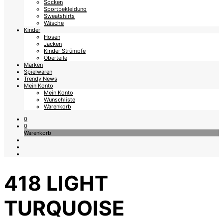
Socken
Sportbekleidung
Sweatshirts
Wäsche
Kinder
Hosen
Jacken
Kinder Strümpfe
Oberteile
Marken
Spielwaren
Trendy News
Mein Konto
Mein Konto
Wunschliste
Warenkorb
0
0
Warenkorb
418 LIGHT
TURQUOISE