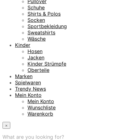
Pullover
Schuhe
Shirts & Polos
Socken
Sportbekleidung
Sweatshirts
Wäsche
Kinder
Hosen
Jacken
Kinder Strümpfe
Oberteile
Marken
Spielwaren
Trendy News
Mein Konto
Mein Konto
Wunschliste
Warenkorb
×
What are you looking for?