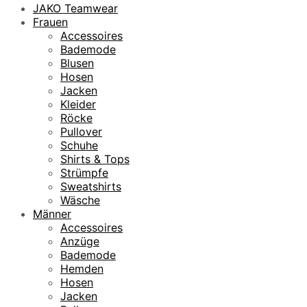
JAKO Teamwear
Frauen
Accessoires
Bademode
Blusen
Hosen
Jacken
Kleider
Röcke
Pullover
Schuhe
Shirts & Tops
Strümpfe
Sweatshirts
Wäsche
Männer
Accessoires
Anzüge
Bademode
Hemden
Hosen
Jacken