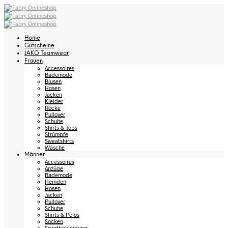
Home
Gutscheine
JAKO Teamwear
Frauen
Accessoires
Bademode
Blusen
Hosen
Jacken
Kleider
Röcke
Pullover
Schuhe
Shirts & Tops
Strümpfe
Sweatshirts
Wäsche
Männer
Accessoires
Anzüge
Bademode
Hemden
Hosen
Jacken
Pullover
Schuhe
Shirts & Polos
Socken
Sportbekleidung