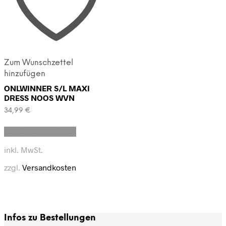
Zum Wunschzettel
hinzufügen
ONLWINNER S/L MAXI
DRESS NOOS WVN
34,99
€
Dieses
Ausführung wählen
Produkt
weist
inkl. MwSt.
mehrere
Varianten
zzgl.
Versandkosten
auf.
Die
Optionen
können
auf
Infos zu Bestellungen
der