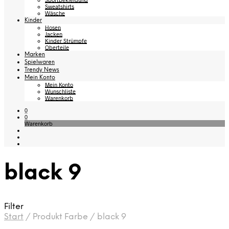
Sweatshirts
Wäsche
Kinder
Hosen
Jacken
Kinder Strümpfe
Oberteile
Marken
Spielwaren
Trendy News
Mein Konto
Mein Konto
Wunschliste
Warenkorb
0
0
Warenkorb
black 9
Filter
Start
/
Produkt Farbe
/
black 9