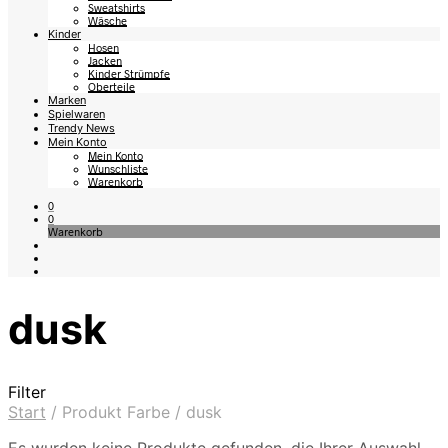
Sweatshirts
Wäsche
Kinder
Hosen
Jacken
Kinder Strümpfe
Oberteile
Marken
Spielwaren
Trendy News
Mein Konto
Mein Konto
Wunschliste
Warenkorb
0
0
Warenkorb
dusk
Filter
Start
/
Produkt Farbe
/
dusk
Es wurden keine Produkte gefunden, die Ihrer Auswahl