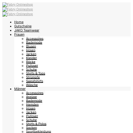
Home
Gutscheine
JAKO Teamwear
Frauen
Accessoires
Bademode
Blusen
Hosen
Jacken
Kleider
Röcke
Pullover
Schuhe
Shirts & Tops
Strümpfe
Sweatshirts
Wäsche
Männer
Accessoires
Anzüge
Bademode
Hemden
Hosen
Jacken
Pullover
Schuhe
Shirts & Polos
Socken
Sportbekleidung