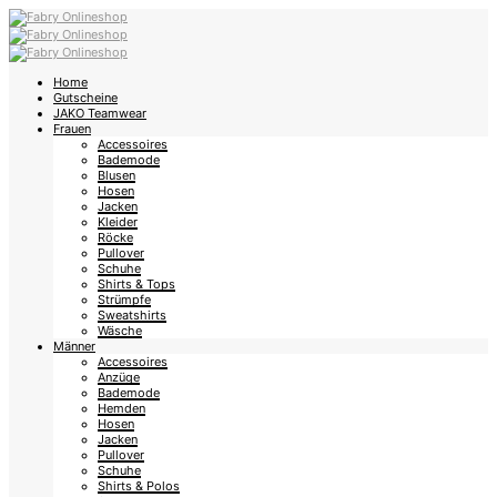
Home
Gutscheine
JAKO Teamwear
Frauen
Accessoires
Bademode
Blusen
Hosen
Jacken
Kleider
Röcke
Pullover
Schuhe
Shirts & Tops
Strümpfe
Sweatshirts
Wäsche
Männer
Accessoires
Anzüge
Bademode
Hemden
Hosen
Jacken
Pullover
Schuhe
Shirts & Polos