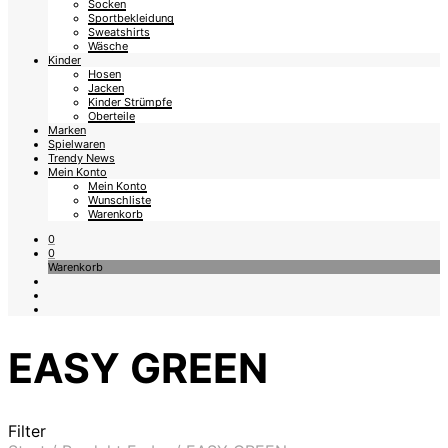
Socken
Sportbekleidung
Sweatshirts
Wäsche
Kinder
Hosen
Jacken
Kinder Strümpfe
Oberteile
Marken
Spielwaren
Trendy News
Mein Konto
Mein Konto
Wunschliste
Warenkorb
0
0
Warenkorb
EASY GREEN
Filter