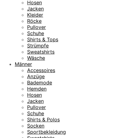
Hosen
Jacken
Kleider
Röcke
Pullover
Schuhe
Shirts & Tops
Strümpfe
Sweatshirts
Wäsche
Männer
Accessoires
Anzüge
Bademode
Hemden
Hosen
Jacken
Pullover
Schuhe
Shirts & Polos
Socken
Sportbekleidung