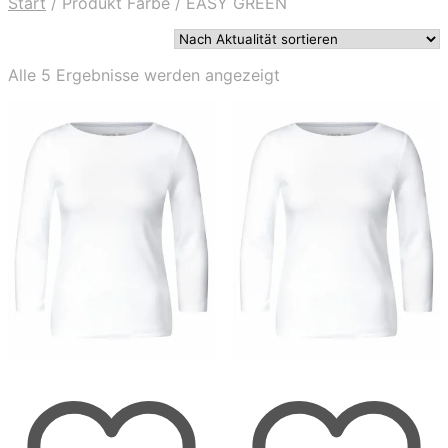
Start
/
Produkt Farbe
/
EASY GREEN
Nach
Alle 5 Ergebnisse werden angezeigt
Aktualität
sortiert