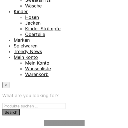
Sweatshirts
Wäsche
Kinder
Hosen
Jacken
Kinder Strümpfe
Oberteile
Marken
Spielwaren
Trendy News
Mein Konto
Mein Konto
Wunschliste
Warenkorb
×
What are you looking for?
Vertrag widerrufen