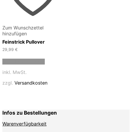
Zum Wunschzettel
hinzufügen
Feinstrick Pullover
29,99
€
Dieses
Ausführung wählen
Produkt
weist
inkl. MwSt.
mehrere
Varianten
zzgl.
Versandkosten
auf.
Die
Optionen
können
auf
Infos zu Bestellungen
der
Produktseite
Warenverfügbarkeit
gewählt