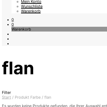
Mein Konto
Wunschliste
Warenkorb
0
0
Warenkorb
flan
Filter
Start
/
Produkt Farbe
/
flan
Es wurden keine Produkte gefunden, die Ihrer Auswahl en