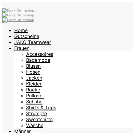
Home
Gutscheine
JAKO Teamwear
Frauen
Accessoires
Bademode
Blusen
Hosen
Jacken
Kleider
Röcke
Pullover
Schuhe
Shirts & Tops
Strümpfe
Sweatshirts
Wäsche
Männer