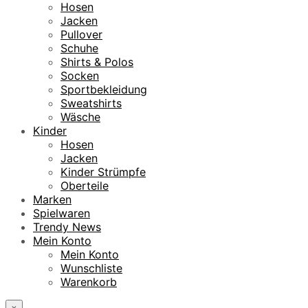
Hosen
Jacken
Pullover
Schuhe
Shirts & Polos
Socken
Sportbekleidung
Sweatshirts
Wäsche
Kinder
Hosen
Jacken
Kinder Strümpfe
Oberteile
Marken
Spielwaren
Trendy News
Mein Konto
Mein Konto
Wunschliste
Warenkorb
×