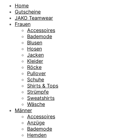
Home
Gutscheine
JAKO Teamwear
Frauen
Accessoires
Bademode
Blusen
Hosen
Jacken
Kleider
Röcke
Pullover
Schuhe
Shirts & Tops
Strümpfe
Sweatshirts
Wäsche
Männer
Accessoires
Anzüge
Bademode
Hemden