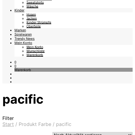
Sweatshirts
Wäsche
Kinder
Hosen
Jacken
Kinder Strümpfe
Oberteile
Marken
Spielwaren
Trendy News
Mein Konto
Mein Konto
Wunschliste
Warenkorb
0
0
Warenkorb
pacific
Filter
Start
/
Produkt Farbe
/
pacific