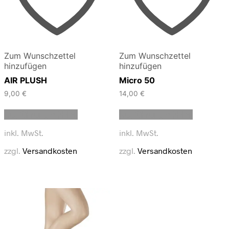
Zum Wunschzettel
Zum Wunschzettel
hinzufügen
hinzufügen
AIR PLUSH
Micro 50
9,00
€
14,00
€
Dieses
Dieses
Ausführung wählen
Ausführung wählen
Produkt
Produkt
weist
weist
inkl. MwSt.
inkl. MwSt.
mehrere
mehrere
Varianten
Varianten
zzgl.
Versandkosten
zzgl.
Versandkosten
auf.
auf.
Die
Die
Optionen
Optionen
können
können
auf
auf
der
der
Produktseite
Produktse
gewählt
gewählt