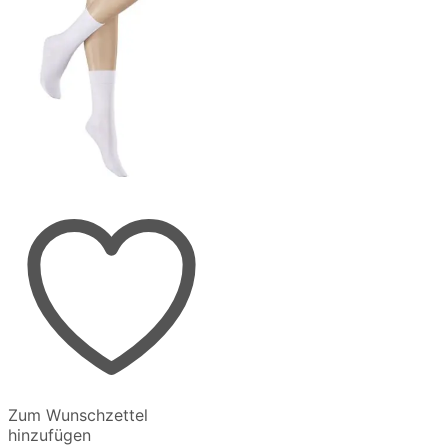
werden
werden
Zum Wunschzettel
hinzufügen