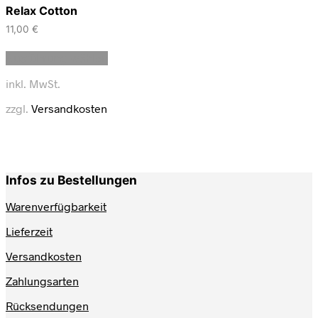
Relax Cotton
11,00
€
Dieses
Ausführung wählen
Produkt
weist
inkl. MwSt.
mehrere
Varianten
zzgl.
Versandkosten
auf.
Die
Optionen
können
auf
Infos zu Bestellungen
der
Produktseite
Warenverfügbarkeit
gewählt
werden
Lieferzeit
Versandkosten
Zahlungsarten
Rücksendungen