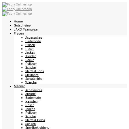
Home
Gutscheine
JAKO Teamwear
Frauen
Accessoires
Bademode
Blusen
Hosen
Jacken
Kleider
Röcke
Pullover
Schuhe
Shirts & Tops
Strümpfe
Sweatshirts
Wäsche
Männer
Accessoires
Anzüge
Bademode
Hemden
Hosen
Jacken
Pullover
Schuhe
Shirts & Polos
Socken
Sportbekleidung