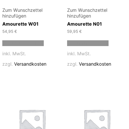
Zum Wunschzettel
Zum Wunschzettel
hinzufügen
hinzufügen
Amourette W01
Amourette N01
54,95
€
59,95
€
Dieses
Dieses
Ausführung wählen
Ausführung wählen
Produkt
Produkt
weist
weist
inkl. MwSt.
inkl. MwSt.
mehrere
mehrere
Varianten
Varianten
zzgl.
Versandkosten
zzgl.
Versandkosten
auf.
auf.
Die
Die
Optionen
Optionen
können
können
auf
auf
der
der
Produktseite
Produktse
gewählt
gewählt
werden
werden