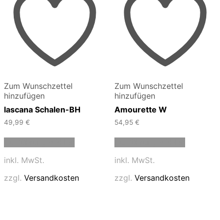
Zum Wunschzettel
Zum Wunschzettel
hinzufügen
hinzufügen
lascana Schalen-BH
Amourette W
49,99
€
54,95
€
Dieses
Dieses
Ausführung wählen
Ausführung wählen
Produkt
Produkt
weist
weist
inkl. MwSt.
inkl. MwSt.
mehrere
mehrere
Varianten
Varianten
zzgl.
Versandkosten
zzgl.
Versandkosten
auf.
auf.
Die
Die
Optionen
Optionen
können
können