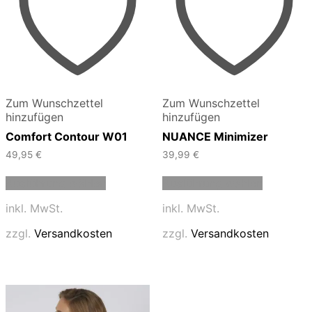
Zum Wunschzettel
Zum Wunschzettel
hinzufügen
hinzufügen
Comfort Contour W01
NUANCE Minimizer
49,95
€
39,99
€
Dieses
Dieses
Ausführung wählen
Ausführung wählen
Produkt
Produkt
weist
weist
inkl. MwSt.
inkl. MwSt.
mehrere
mehrere
Varianten
Varianten
zzgl.
Versandkosten
zzgl.
Versandkosten
auf.
auf.
Die
Die
Optionen
Optionen
können
können
auf
auf
der
der