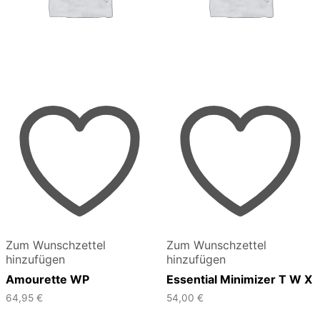
Zum Wunschzettel
Zum Wunschzettel
hinzufügen
hinzufügen
Amourette WP
Essential Minimizer T W X
64,95
€
54,00
€
Dieses
Dieses