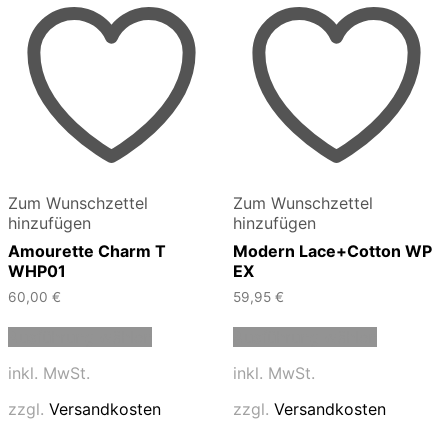
Zum Wunschzettel
Zum Wunschzettel
hinzufügen
hinzufügen
Amourette Charm T
Modern Lace+Cotton WP
WHP01
EX
60,00
€
59,95
€
Dieses
Dieses
Ausführung wählen
Ausführung wählen
Produkt
Produkt
weist
weist
inkl. MwSt.
inkl. MwSt.
mehrere
mehrere
Varianten
Varianten
zzgl.
Versandkosten
zzgl.
Versandkosten
auf.
auf.
Die
Die