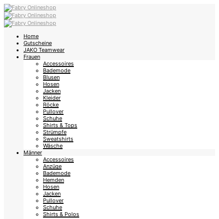
Home
Gutscheine
JAKO Teamwear
Frauen
Accessoires
Bademode
Blusen
Hosen
Jacken
Kleider
Röcke
Pullover
Schuhe
Shirts & Tops
Strümpfe
Sweatshirts
Wäsche
Männer
Accessoires
Anzüge
Bademode
Hemden
Hosen
Jacken
Pullover
Schuhe
Shirts & Polos