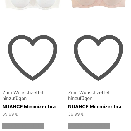
Zum Wunschzettel
Zum Wunschzettel
hinzufügen
hinzufügen
NUANCE Minimizer bra
NUANCE Minimizer bra
39,99
€
39,99
€
Dieses
Dieses
Ausführung wählen
Ausführung wählen
Produkt
Produkt