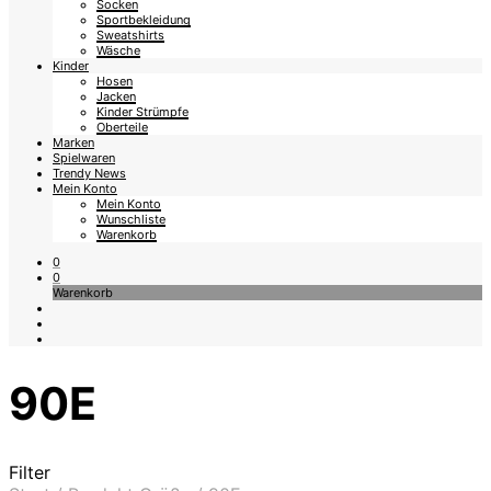
Socken
Sportbekleidung
Sweatshirts
Wäsche
Kinder
Hosen
Jacken
Kinder Strümpfe
Oberteile
Marken
Spielwaren
Trendy News
Mein Konto
Mein Konto
Wunschliste
Warenkorb
0
0
Warenkorb
90E
Filter