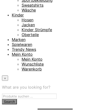
Sportbekleidung
Sweatshirts
Wäsche
Kinder
Hosen
Jacken
Kinder Strümpfe
Oberteile
Marken
Spielwaren
Trendy News
Mein Konto
Mein Konto
Wunschliste
Warenkorb
×
What are you looking for?