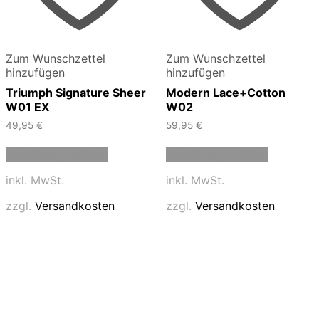
Zum Wunschzettel
Zum Wunschzettel
hinzufügen
hinzufügen
Triumph Signature Sheer
Modern Lace+Cotton
W01 EX
W02
49,95
€
59,95
€
Dieses
Dieses
Ausführung wählen
Ausführung wählen
Produkt
Produkt
weist
weist
inkl. MwSt.
inkl. MwSt.
mehrere
mehrere
Varianten
Varianten
zzgl.
Versandkosten
zzgl.
Versandkosten
auf.
auf.
Die
Die
Optionen
Optionen
können
können
auf
auf
der
der
Produktseite
Produktse
gewählt
gewählt