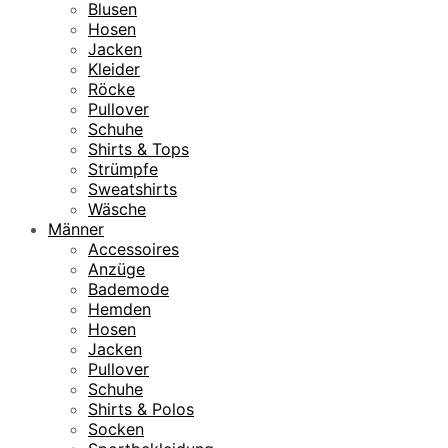
Blusen
Hosen
Jacken
Kleider
Röcke
Pullover
Schuhe
Shirts & Tops
Strümpfe
Sweatshirts
Wäsche
Männer
Accessoires
Anzüge
Bademode
Hemden
Hosen
Jacken
Pullover
Schuhe
Shirts & Polos
Socken