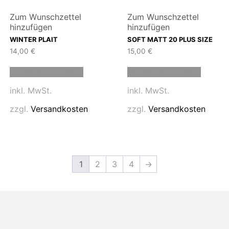
Zum Wunschzettel
Zum Wunschzettel
hinzufügen
hinzufügen
WINTER PLAIT
SOFT MATT 20 PLUS SIZE
14,00
€
15,00
€
Dieses
Dieses
Ausführung wählen
Ausführung wählen
Produkt
Produk
weist
weist
inkl. MwSt.
inkl. MwSt.
mehrere
mehrer
n
Varianten
Variant
zzgl.
Versandkosten
zzgl.
Versandkosten
auf.
auf.
Die
Die
n
Optionen
Option
können
können
auf
auf
1
2
3
4
→
der
der
eite
Produktseite
Produk
gewählt
gewähl
werden
werde