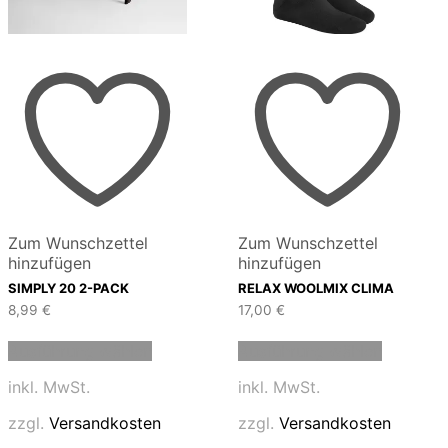
Zum Wunschzettel
Zum Wunschzettel
hinzufügen
hinzufügen
SIMPLY 20 2-PACK
RELAX WOOLMIX CLIMA
8,99
€
17,00
€
Dieses
Dieses
Ausführung wählen
Ausführung wählen
Produkt
Produkt
weist
weist
inkl. MwSt.
inkl. MwSt.
mehrere
mehrere
Varianten
Variante
zzgl.
Versandkosten
zzgl.
Versandkosten
auf.
auf.