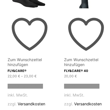
Zum Wunschzettel
Zum Wunschzettel
hinzufügen
hinzufügen
FLY&CARE®
FLY&CARE® 40
22,00
€
–
23,00
€
20,00
€
Dieses
Diese
Ausführung wählen
Ausführung wählen
t
Produkt
Produ
weist
weist
inkl. MwSt.
inkl. MwSt.
e
mehrere
mehre
en
Varianten
Varia
zzgl.
Versandkosten
zzgl.
Versandkosten
auf.
auf.