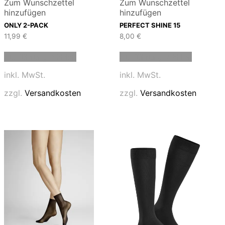
Zum Wunschzettel
Zum Wunschzettel
hinzufügen
hinzufügen
ONLY 2-PACK
PERFECT SHINE 15
11,99
€
8,00
€
Dieses
Dieses
Ausführung wählen
Ausführung wählen
Produkt
Produkt
weist
weist
inkl. MwSt.
inkl. MwSt.
mehrere
mehrere
Varianten
Variante
zzgl.
Versandkosten
zzgl.
Versandkosten
auf.
auf.
Die
Die
Optionen
Optione
können
können
auf
auf
der
der
Produktseite
Produkts
gewählt
gewählt
werden
werden