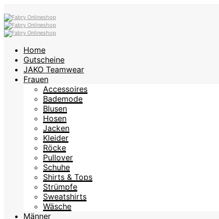
Home
Gutscheine
JAKO Teamwear
Frauen
Accessoires
Bademode
Blusen
Hosen
Jacken
Kleider
Röcke
Pullover
Schuhe
Shirts & Tops
Strümpfe
Sweatshirts
Wäsche
Männer