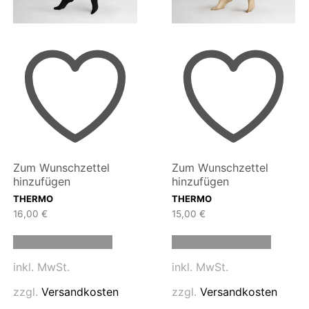
Zum Wunschzettel
Zum Wunschzettel
hinzufügen
hinzufügen
THERMO
THERMO
16,00
€
15,00
€
Dieses
Dieses
Ausführung wählen
Ausführung wählen
Produkt
Produk
weist
weist
inkl. MwSt.
inkl. MwSt.
mehrere
mehrer
n
Varianten
Variant
zzgl.
Versandkosten
zzgl.
Versandkosten
auf.
auf.