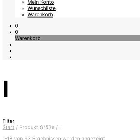
Mein Konto
Wunschliste
Warenkorb
0
0
Warenkorb
I
Filter
Start
/
Produkt Größe
/
I
Nach
1–18 von 63 Ergebnissen werden angezeigt