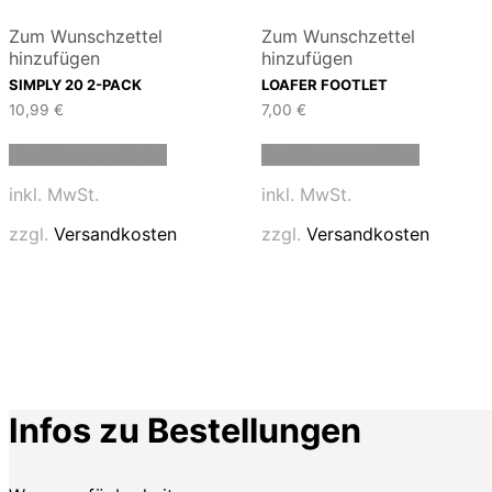
Zum Wunschzettel
Zum Wunschzettel
hinzufügen
hinzufügen
SIMPLY 20 2-PACK
LOAFER FOOTLET
10,99
€
7,00
€
Dieses
Dieses
Ausführung wählen
Ausführung wählen
Produkt
Produkt
weist
weist
inkl. MwSt.
inkl. MwSt.
mehrere
mehrere
Varianten
Variante
zzgl.
Versandkosten
zzgl.
Versandkosten
auf.
auf.
Die
Die
Optionen
Optione
können
können
auf
auf
der
der
Produktseite
Produkts
gewählt
gewählt
Infos zu Bestellungen
werden
werden