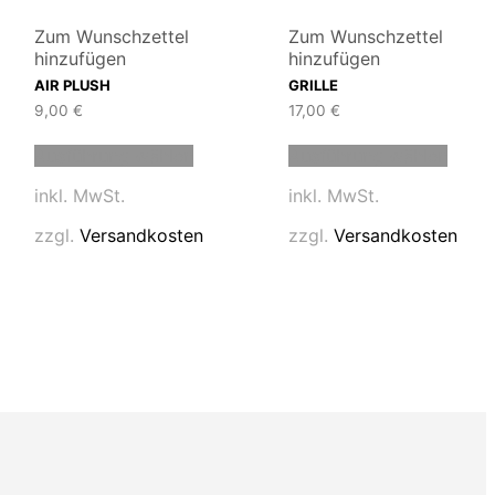
Zum Wunschzettel
Zum Wunschzettel
hinzufügen
hinzufügen
AIR PLUSH
GRILLE
9,00
€
17,00
€
Dieses
Diese
Ausführung wählen
Ausführung wählen
t
Produkt
Produ
weist
weist
inkl. MwSt.
inkl. MwSt.
e
mehrere
mehre
en
Varianten
Varia
zzgl.
Versandkosten
zzgl.
Versandkosten
auf.
auf.
Die
Die
en
Optionen
Optio
können
könn
auf
auf
der
der
tseite
Produktseite
Produ
t
gewählt
gewäh
n
werden
werd