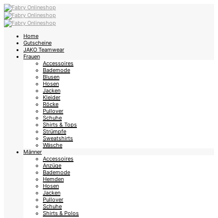
Home
Gutscheine
JAKO Teamwear
Frauen
Accessoires
Bademode
Blusen
Hosen
Jacken
Kleider
Röcke
Pullover
Schuhe
Shirts & Tops
Strümpfe
Sweatshirts
Wäsche
Männer
Accessoires
Anzüge
Bademode
Hemden
Hosen
Jacken
Pullover
Schuhe
Shirts & Polos