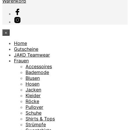
Warenkorb
×
Home
Gutscheine
JAKO Teamwear
Frauen
Accessoires
Bademode
Blusen
Hosen
Jacken
Kleider
Röcke
Pullover
Schuhe
Shirts & Tops
Strümpfe