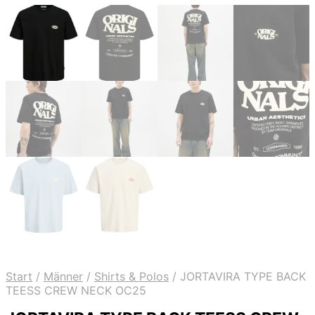
Start
/
Männer
/
Shirts & Polos
/
JORTAVIRA TYPE BACK
TEESS CREW NECK OC25