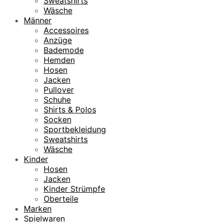
Sweatshirts
Wäsche
Männer
Accessoires
Anzüge
Bademode
Hemden
Hosen
Jacken
Pullover
Schuhe
Shirts & Polos
Socken
Sportbekleidung
Sweatshirts
Wäsche
Kinder
Hosen
Jacken
Kinder Strümpfe
Oberteile
Marken
Spielwaren