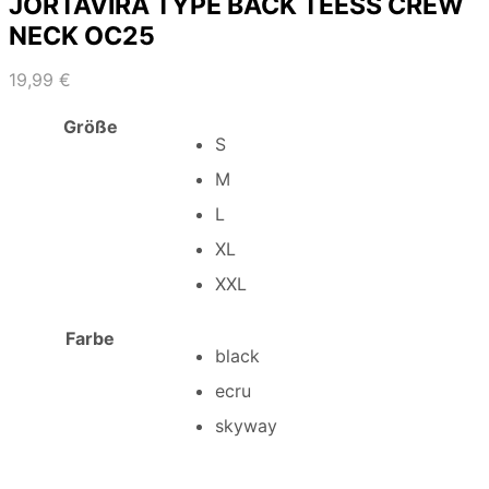
JORTAVIRA TYPE BACK TEESS CREW
NECK OC25
19,99
€
Größe
S
M
L
XL
XXL
Farbe
black
ecru
skyway