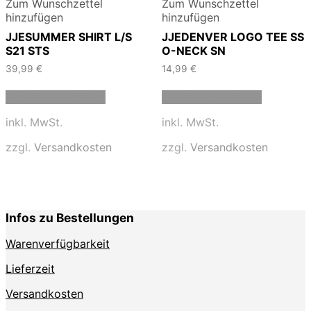
Zum Wunschzettel
Zum Wunschzettel
hinzufügen
hinzufügen
JJESUMMER SHIRT L/S
JJEDENVER LOGO TEE SS
S21 STS
O-NECK SN
39,99
€
14,99
€
Dieses
Dieses
Ausführung wählen
Ausführung wählen
Produkt
Produkt
weist
weist
inkl. MwSt.
inkl. MwSt.
mehrere
mehrere
Varianten
Varianten
zzgl.
Versandkosten
zzgl.
Versandkosten
auf.
auf.
Die
Die
Optionen
Optionen
können
können
auf
auf
Infos zu Bestellungen
der
der
Produktseite
Produktse
Warenverfügbarkeit
gewählt
gewählt
werden
werden
Lieferzeit
Versandkosten