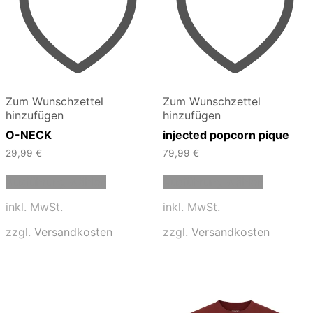
Zum Wunschzettel
Zum Wunschzettel
hinzufügen
hinzufügen
O-NECK
injected popcorn pique
29,99
€
79,99
€
Dieses
Dieses
Ausführung wählen
Ausführung wählen
Produkt
Produkt
weist
weist
inkl. MwSt.
inkl. MwSt.
mehrere
mehrere
Varianten
Varianten
zzgl.
Versandkosten
zzgl.
Versandkosten
auf.
auf.
Die
Die
Optionen
Optionen
können
können
auf
auf
der
der