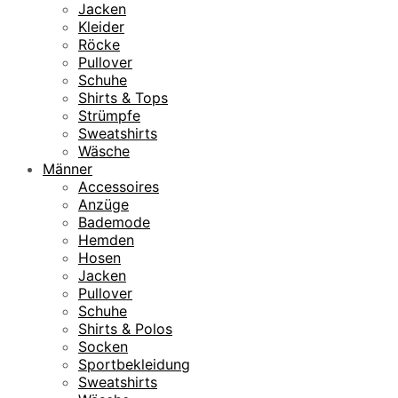
Jacken
Kleider
Röcke
Pullover
Schuhe
Shirts & Tops
Strümpfe
Sweatshirts
Wäsche
Männer
Accessoires
Anzüge
Bademode
Hemden
Hosen
Jacken
Pullover
Schuhe
Shirts & Polos
Socken
Sportbekleidung
Sweatshirts