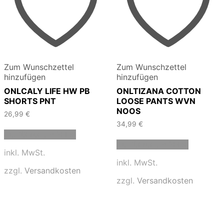
Zum Wunschzettel
Zum Wunschzettel
hinzufügen
hinzufügen
ONLCALY LIFE HW PB
ONLTIZANA COTTON
SHORTS PNT
LOOSE PANTS WVN
NOOS
26,99
€
34,99
€
Dieses
Ausführung wählen
Produkt
Dieses
Ausführung wählen
weist
Produkt
inkl. MwSt.
mehrere
weist
inkl. MwSt.
Varianten
mehrere
zzgl.
Versandkosten
auf.
Varianten
zzgl.
Versandkosten
Die
auf.
Optionen
Die
können
Optionen
auf
können