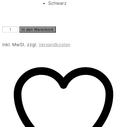
Schwarz
Schlupfhose
In den Warenkorb
KIA꞉RA
RELAXED
inkl. MwSt.
zzgl.
Versandkosten
FIT
Menge