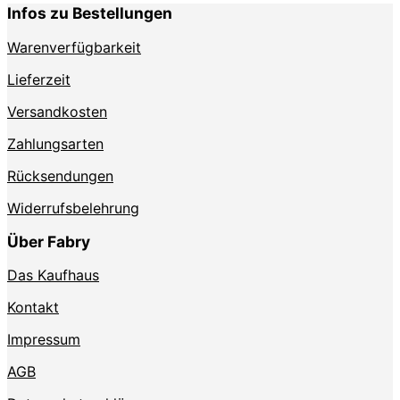
der
auf
Infos zu Bestellungen
Produktseite
der
gewählt
Produktse
Warenverfügbarkeit
werden
gewählt
werden
Lieferzeit
Versandkosten
Zahlungsarten
Rücksendungen
Widerrufsbelehrung
Über Fabry
Das Kaufhaus
Kontakt
Impressum
AGB