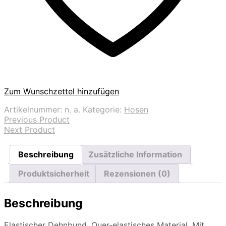
Zum Wunschzettel hinzufügen
Artikelnummer:
n. a.
Kategorie:
Hosen
Previous Product
Next Product
Beschreibung
Zusätzliche Information
Produktsicherheit
Rezensionen (0)
Beschreibung
Elastischer Dehnbund. Quer-elastisches Material. Mit