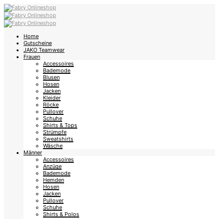
Home
Gutscheine
JAKO Teamwear
Frauen
Accessoires
Bademode
Blusen
Hosen
Jacken
Kleider
Röcke
Pullover
Schuhe
Shirts & Tops
Strümpfe
Sweatshirts
Wäsche
Männer
Accessoires
Anzüge
Bademode
Hemden
Hosen
Jacken
Pullover
Schuhe
Shirts & Polos