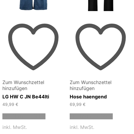
Zum Wunschzettel
Zum Wunschzettel
hinzufügen
hinzufügen
LG HW C JN Be44lti
Hose haengend
49,99
€
69,99
€
Dieses
Dieses
Ausführung wählen
Ausführung wählen
Produkt
Produkt
weist
weist
inkl. MwSt.
inkl. MwSt.
mehrere
mehrere