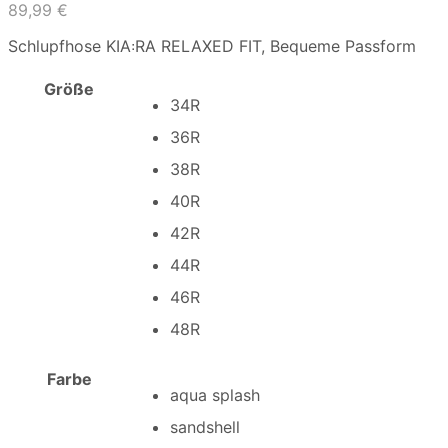
89,99
€
Schlupfhose KIA꞉RA RELAXED FIT, Bequeme Passform
Größe
34R
36R
38R
40R
42R
44R
46R
48R
Farbe
aqua splash
sandshell