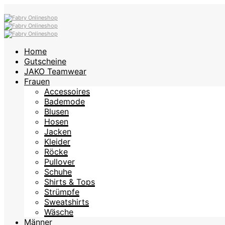
Home
Gutscheine
JAKO Teamwear
Frauen
Accessoires
Bademode
Blusen
Hosen
Jacken
Kleider
Röcke
Pullover
Schuhe
Shirts & Tops
Strümpfe
Sweatshirts
Wäsche
Männer