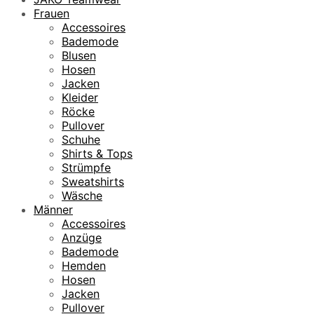
Frauen
Accessoires
Bademode
Blusen
Hosen
Jacken
Kleider
Röcke
Pullover
Schuhe
Shirts & Tops
Strümpfe
Sweatshirts
Wäsche
Männer
Accessoires
Anzüge
Bademode
Hemden
Hosen
Jacken
Pullover