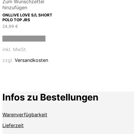
Zum Wunschzettel
hinzufügen
ONLLIVE LOVE S/L SHORT
POLO TOP JRS
24,99
€
Dieses
Ausführung wählen
Produkt
weist
inkl. MwSt.
mehrere
Varianten
zzgl.
Versandkosten
auf.
Die
Optionen
können
auf
der
Infos zu Bestellungen
Produktseite
gewählt
werden
Warenverfügbarkeit
Lieferzeit