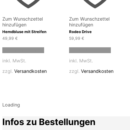
Zum Wunschzettel
Zum Wunschzettel
hinzufügen
hinzufügen
Hemdbluse mit Streifen
Rodeo Drive
49,99
€
59,99
€
Dieses
Dieses
Ausführung wählen
Ausführung wählen
Produkt
Produkt
weist
weist
inkl. MwSt.
inkl. MwSt.
mehrere
mehrere
Varianten
Variante
zzgl.
Versandkosten
zzgl.
Versandkosten
auf.
auf.
Die
Die
Optionen
Optione
können
können
auf
auf
der
der
Loading
Produktseite
Produkts
gewählt
gewählt
Infos zu Bestellungen
werden
werden