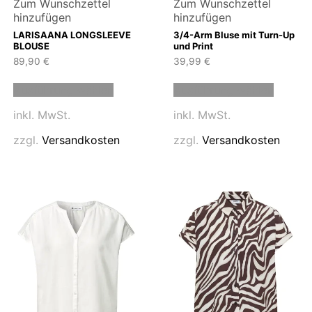
Zum Wunschzettel
Zum Wunschzettel
hinzufügen
hinzufügen
LARISAANA LONGSLEEVE
3/4-Arm Bluse mit Turn-Up
BLOUSE
und Print
89,90
€
39,99
€
Dieses
Dieses
Ausführung wählen
Ausführung wählen
Produkt
Produk
weist
weist
inkl. MwSt.
inkl. MwSt.
mehrere
mehrer
n
Varianten
Variant
zzgl.
Versandkosten
zzgl.
Versandkosten
auf.
auf.
Die
Die
n
Optionen
Option
können
können
auf
auf
der
der
eite
Produktseite
Produk
gewählt
gewähl
werden
werde