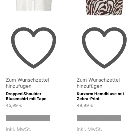
Zum Wunschzettel
Zum Wunschzettel
hinzufügen
hinzufügen
Dropped Shoulder
Kurzarm Hemdbluse mit
Blusenshirt mit Tape
Zebra-Print
45,99
€
49,99
€
Dieses
Dieses
Ausführung wählen
Ausführung wählen
Produkt
Produk
weist
weist
inkl. MwSt.
inkl. MwSt.
mehrere
mehrer
n
Varianten
Variant