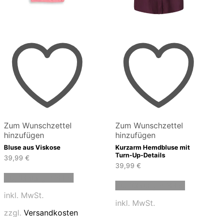
Zum Wunschzettel
Zum Wunschzettel
hinzufügen
hinzufügen
Bluse aus Viskose
Kurzarm Hemdbluse mit
Turn-Up-Details
39,99
€
39,99
€
Dieses
Dieses
Ausführung wählen
Produkt
Ausführung wählen
Produkt
weist
inkl. MwSt.
weist
mehrere
inkl. MwSt.
mehrere
Varianten
zzgl.
Versandkosten
Variante