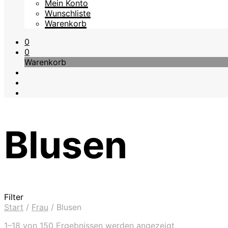
Mein Konto
Wunschliste
Warenkorb
0
0
Warenkorb
Blusen
Filter
Start
/
Frau
/
Blusen
Nach
1–18 von 150 Ergebnissen werden angezeigt