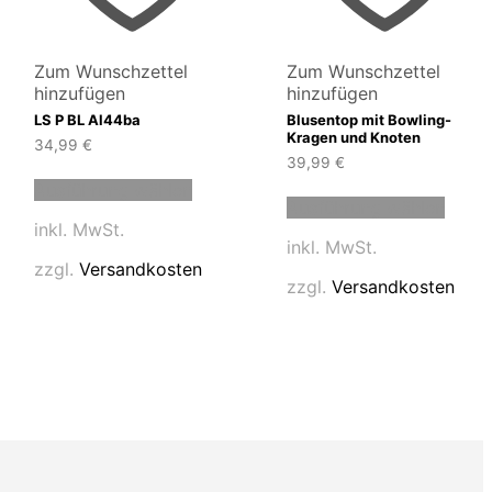
Zum Wunschzettel
Zum Wunschzettel
hinzufügen
hinzufügen
LS P BL Al44ba
Blusentop mit Bowling-
Kragen und Knoten
34,99
€
39,99
€
Dieses
Diese
Ausführung wählen
t
Produkt
Ausführung wählen
Produ
weist
inkl. MwSt.
weist
e
mehrere
inkl. MwSt.
mehre
en
Varianten
zzgl.
Versandkosten
Varia
auf.
zzgl.
Versandkosten
auf.
Die
Die
en
Optionen
Optio
können
könn
auf
auf
der
der
tseite
Produktseite
Produ
t
gewählt
gewäh
n
werden
werd