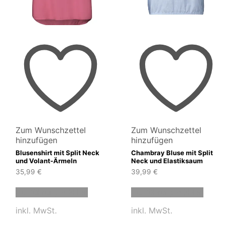
Zum Wunschzettel
Zum Wunschzettel
hinzufügen
hinzufügen
Blusenshirt mit Split Neck
Chambray Bluse mit Split
und Volant-Ärmeln
Neck und Elastiksaum
35,99
€
39,99
€
Dieses
Diese
Ausführung wählen
Ausführung wählen
t
Produkt
Produ
weist
weist
inkl. MwSt.
inkl. MwSt.
e
mehrere
mehre
en
Varianten
Varia