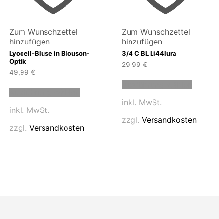
Zum Wunschzettel
Zum Wunschzettel
hinzufügen
hinzufügen
Lyocell-Bluse in Blouson-
3/4 C BL Li44lura
Optik
29,99
€
49,99
€
Dieses
Dieses
Ausführung wählen
Produk
Ausführung wählen
Produkt
weist
inkl. MwSt.
weist
mehrer
inkl. MwSt.
mehrere
n
Variant
zzgl.
Versandkosten
Varianten
auf.
zzgl.
Versandkosten
auf.
Die
Die
n
Option
Optionen
können
können
auf
auf
der
der
eite
Produk
Produktseite
gewähl
gewählt
werde
werden