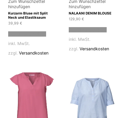
Zum Wunschzettel
Zum Wunschzettel
hinzufügen
hinzufügen
Kurzarm Bluse mit Split
NALAANI DENIM BLOUSE
Neck und Elastiksaum
129,90
€
39,99
€
Diese
Dieses
Ausführung wählen
Produ
Ausführung wählen
t
Produkt
weist
inkl. MwSt.
weist
mehre
inkl. MwSt.
e
mehrere
Varia
zzgl.
Versandkosten
en
Varianten
auf.
zzgl.
Versandkosten
auf.
Die
Die
Optio
en
Optionen
könn
können
auf
auf
der
der
Produ
tseite
Produktseite
gewäh
t
gewählt
werd
n
werden