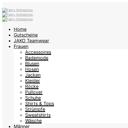
Home
Gutscheine
JAKO Teamwear
Frauen
Accessoires
Bademode
Blusen
Hosen
Jacken
Kleider
Röcke
Pullover
Schuhe
Shirts & Tops
Strümpfe
Sweatshirts
Wäsche
Männer