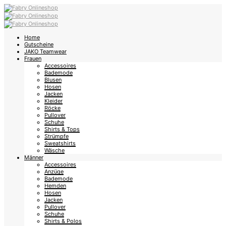
Home
Gutscheine
JAKO Teamwear
Frauen
Accessoires
Bademode
Blusen
Hosen
Jacken
Kleider
Röcke
Pullover
Schuhe
Shirts & Tops
Strümpfe
Sweatshirts
Wäsche
Männer
Accessoires
Anzüge
Bademode
Hemden
Hosen
Jacken
Pullover
Schuhe
Shirts & Polos