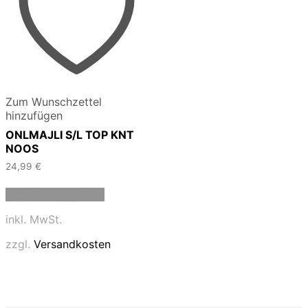
Zum Wunschzettel
hinzufügen
ONLMAJLI S/L TOP KNT
NOOS
24,99
€
Dieses
Ausführung wählen
Produkt
weist
inkl. MwSt.
mehrere
Varianten
zzgl.
Versandkosten
auf.
Die
Optionen
können
auf