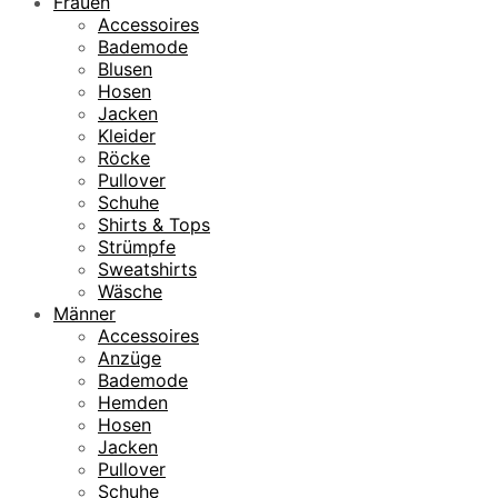
Frauen
Accessoires
Bademode
Blusen
Hosen
Jacken
Kleider
Röcke
Pullover
Schuhe
Shirts & Tops
Strümpfe
Sweatshirts
Wäsche
Männer
Accessoires
Anzüge
Bademode
Hemden
Hosen
Jacken
Pullover
Schuhe