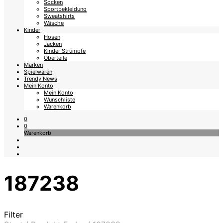
Socken
Sportbekleidung
Sweatshirts
Wäsche
Kinder
Hosen
Jacken
Kinder Strümpfe
Oberteile
Marken
Spielwaren
Trendy News
Mein Konto
Mein Konto
Wunschliste
Warenkorb
0
0
Warenkorb
187238
Filter