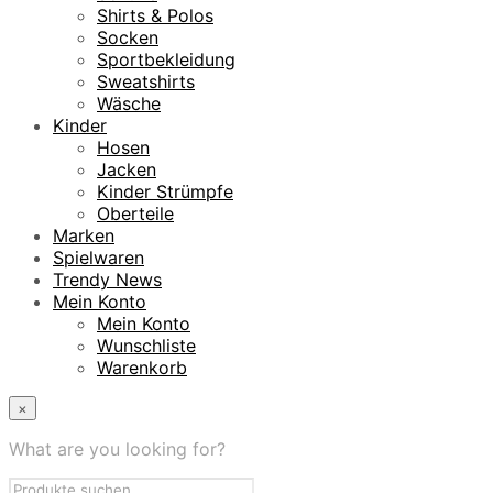
Shirts & Polos
Socken
Sportbekleidung
Sweatshirts
Wäsche
Kinder
Hosen
Jacken
Kinder Strümpfe
Oberteile
Marken
Spielwaren
Trendy News
Mein Konto
Mein Konto
Wunschliste
Warenkorb
×
What are you looking for?