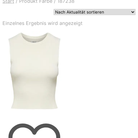
Start
/
Produkt Farbe
/
187238
Einzelnes Ergebnis wird angezeigt