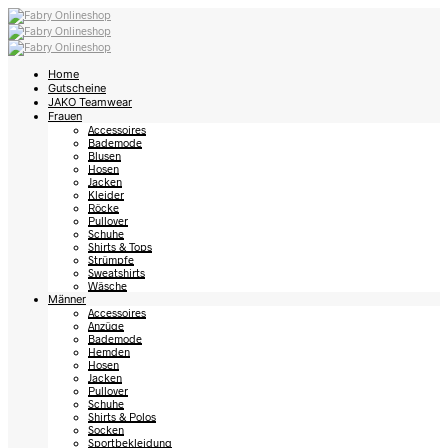
Home
Gutscheine
JAKO Teamwear
Frauen
Accessoires
Bademode
Blusen
Hosen
Jacken
Kleider
Röcke
Pullover
Schuhe
Shirts & Tops
Strümpfe
Sweatshirts
Wäsche
Männer
Accessoires
Anzüge
Bademode
Hemden
Hosen
Jacken
Pullover
Schuhe
Shirts & Polos
Socken
Sportbekleidung