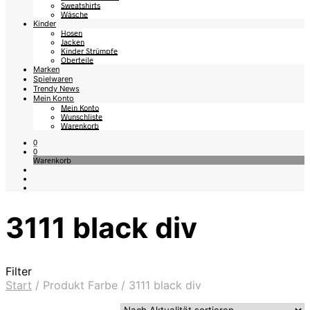
Sweatshirts
Wäsche
Kinder
Hosen
Jacken
Kinder Strümpfe
Oberteile
Marken
Spielwaren
Trendy News
Mein Konto
Mein Konto
Wunschliste
Warenkorb
0
0
Warenkorb
3111 black div
Filter
Start
/
Produkt Farbe
/
3111 black div