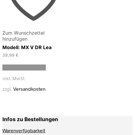
Zum Wunschzettel
hinzufügen
Modell: MX V DR Lea
39,99
€
Dieses
Ausführung wählen
Produkt
weist
inkl. MwSt.
mehrere
Varianten
zzgl.
Versandkosten
auf.
Die
Optionen
können
auf
Infos zu Bestellungen
der
Produktseite
Warenverfügbarkeit
gewählt