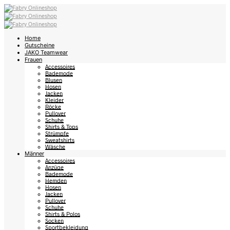
Home
Gutscheine
JAKO Teamwear
Frauen
Accessoires
Bademode
Blusen
Hosen
Jacken
Kleider
Röcke
Pullover
Schuhe
Shirts & Tops
Strümpfe
Sweatshirts
Wäsche
Männer
Accessoires
Anzüge
Bademode
Hemden
Hosen
Jacken
Pullover
Schuhe
Shirts & Polos
Socken
Sportbekleidung