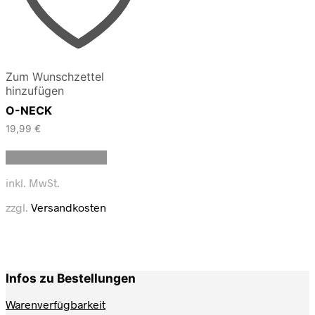
Zum Wunschzettel
hinzufügen
O-NECK
19,99
€
Dieses
Ausführung wählen
Produkt
weist
inkl. MwSt.
mehrere
Varianten
zzgl.
Versandkosten
auf.
Die
Optionen
können
auf
Infos zu Bestellungen
der
Produktseite
Warenverfügbarkeit
gewählt