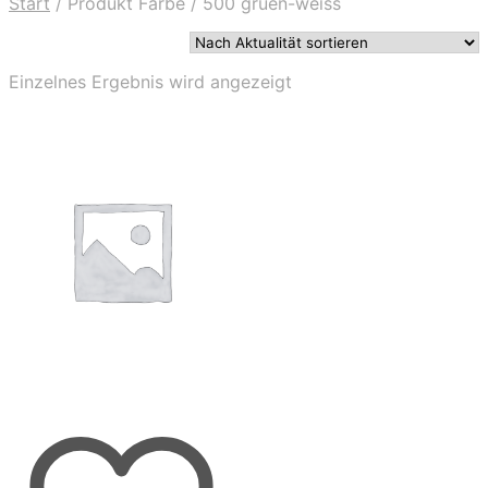
Start
/
Produkt Farbe
/
500 gruen-weiss
Einzelnes Ergebnis wird angezeigt