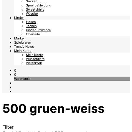
Socken
Sportbekleidung
Sweatshirts
Wäsche
Kinder
Hosen
Jacken
Kinder Strümpfe
Oberteile
Marken
Spielwaren
Trendy News
Mein Konto
Mein Konto
Wunschliste
Warenkorb
0
0
Warenkorb
500 gruen-weiss
Filter