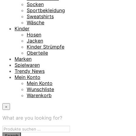
Socken
Sportbekleidung
Sweatshirts
Wäsche
Kinder
Hosen
Jacken
Kinder Strümpfe
Oberteile
Marken
Spielwaren
Trendy News
Mein Konto
Mein Konto
Wunschliste
Warenkorb
×
What are you looking for?