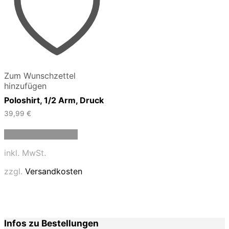
Zum Wunschzettel
hinzufügen
Poloshirt, 1/2 Arm, Druck
39,99
€
Dieses
Ausführung wählen
Produkt
weist
inkl. MwSt.
mehrere
Varianten
zzgl.
Versandkosten
auf.
Die
Optionen
können
auf
Infos zu Bestellungen
der