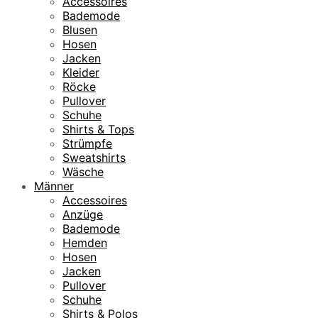
Accessoires
Bademode
Blusen
Hosen
Jacken
Kleider
Röcke
Pullover
Schuhe
Shirts & Tops
Strümpfe
Sweatshirts
Wäsche
Männer
Accessoires
Anzüge
Bademode
Hemden
Hosen
Jacken
Pullover
Schuhe
Shirts & Polos