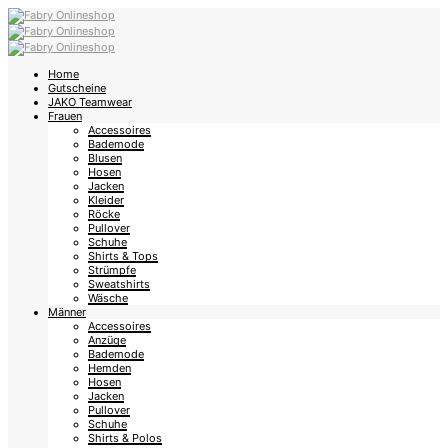
Home
Gutscheine
JAKO Teamwear
Frauen
Accessoires
Bademode
Blusen
Hosen
Jacken
Kleider
Röcke
Pullover
Schuhe
Shirts & Tops
Strümpfe
Sweatshirts
Wäsche
Männer
Accessoires
Anzüge
Bademode
Hemden
Hosen
Jacken
Pullover
Schuhe
Shirts & Polos