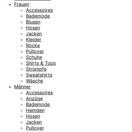
Frauen
Accessoires
Bademode
Blusen
Hosen
Jacken
Kleider
Röcke
Pullover
Schuhe
Shirts & Tops
Strümpfe
Sweatshirts
Wäsche
Männer
Accessoires
Anzüge
Bademode
Hemden
Hosen
Jacken
Pullover