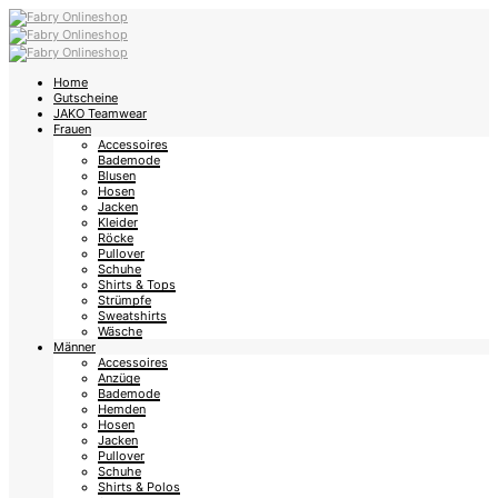
Home
Gutscheine
JAKO Teamwear
Frauen
Accessoires
Bademode
Blusen
Hosen
Jacken
Kleider
Röcke
Pullover
Schuhe
Shirts & Tops
Strümpfe
Sweatshirts
Wäsche
Männer
Accessoires
Anzüge
Bademode
Hemden
Hosen
Jacken
Pullover
Schuhe
Shirts & Polos