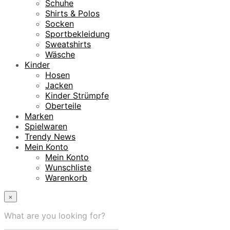
Schuhe
Shirts & Polos
Socken
Sportbekleidung
Sweatshirts
Wäsche
Kinder
Hosen
Jacken
Kinder Strümpfe
Oberteile
Marken
Spielwaren
Trendy News
Mein Konto
Mein Konto
Wunschliste
Warenkorb
×
What are you looking for?