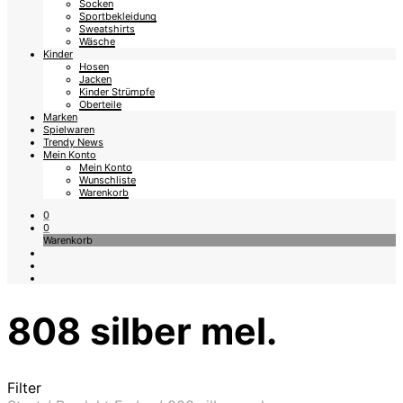
Socken
Sportbekleidung
Sweatshirts
Wäsche
Kinder
Hosen
Jacken
Kinder Strümpfe
Oberteile
Marken
Spielwaren
Trendy News
Mein Konto
Mein Konto
Wunschliste
Warenkorb
0
0
Warenkorb
808 silber mel.
Filter