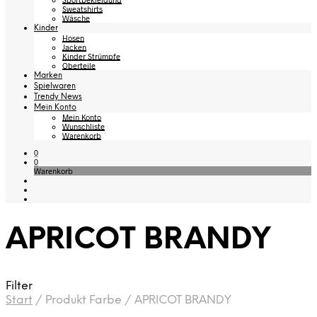
Sweatshirts
Wäsche
Kinder
Hosen
Jacken
Kinder Strümpfe
Oberteile
Marken
Spielwaren
Trendy News
Mein Konto
Mein Konto
Wunschliste
Warenkorb
0
0
Warenkorb
APRICOT BRANDY
Filter
Start
/
Produkt Farbe
/
APRICOT BRANDY