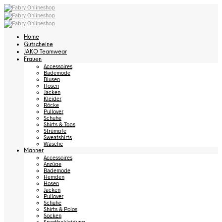
Home
Gutscheine
JAKO Teamwear
Frauen
Accessoires
Bademode
Blusen
Hosen
Jacken
Kleider
Röcke
Pullover
Schuhe
Shirts & Tops
Strümpfe
Sweatshirts
Wäsche
Männer
Accessoires
Anzüge
Bademode
Hemden
Hosen
Jacken
Pullover
Schuhe
Shirts & Polos
Socken
Sportbekleidung