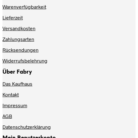
Produktseite
gewählt
Warenverfügbarkeit
gewählt
werden
werden
Lieferzeit
Versandkosten
Zahlungsarten
Rücksendungen
Widerrufsbelehrung
Über Fabry
Das Kaufhaus
Kontakt
Impressum
AGB
Datenschutzerklärung