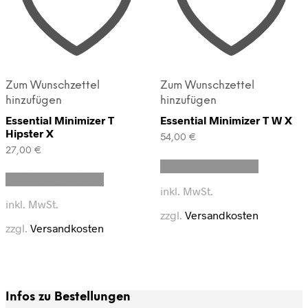
Zum Wunschzettel
Zum Wunschzettel
hinzufügen
hinzufügen
Essential Minimizer T
Essential Minimizer T W X
Hipster X
54,00
€
27,00
€
Dieses
Ausführung wählen
Dieses
Produkt
Ausführung wählen
Produkt
weist
inkl. MwSt.
weist
mehrere
inkl. MwSt.
mehrere
Varianten
zzgl.
Versandkosten
Varianten
auf.
zzgl.
Versandkosten
auf.
Die
Die
Optionen
Optionen
können
können
auf
auf
der
Infos zu Bestellungen
der
Produktse