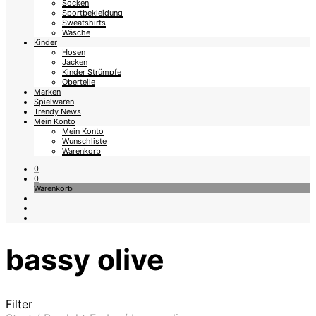
Socken
Sportbekleidung
Sweatshirts
Wäsche
Kinder
Hosen
Jacken
Kinder Strümpfe
Oberteile
Marken
Spielwaren
Trendy News
Mein Konto
Mein Konto
Wunschliste
Warenkorb
0
0
Warenkorb
bassy olive
Filter