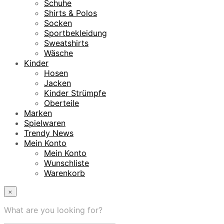
Schuhe
Shirts & Polos
Socken
Sportbekleidung
Sweatshirts
Wäsche
Kinder
Hosen
Jacken
Kinder Strümpfe
Oberteile
Marken
Spielwaren
Trendy News
Mein Konto
Mein Konto
Wunschliste
Warenkorb
×
What are you looking for?