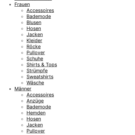
Frauen
Accessoires
Bademode
Blusen
Hosen
Jacken
Kleider
Röcke
Pullover
Schuhe
Shirts & Tops
Strümpfe
Sweatshirts
Wäsche
Männer
Accessoires
Anzüge
Bademode
Hemden
Hosen
Jacken
Pullover