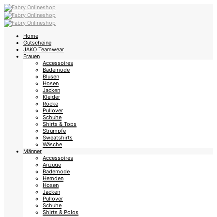
Home
Gutscheine
JAKO Teamwear
Frauen
Accessoires
Bademode
Blusen
Hosen
Jacken
Kleider
Röcke
Pullover
Schuhe
Shirts & Tops
Strümpfe
Sweatshirts
Wäsche
Männer
Accessoires
Anzüge
Bademode
Hemden
Hosen
Jacken
Pullover
Schuhe
Shirts & Polos