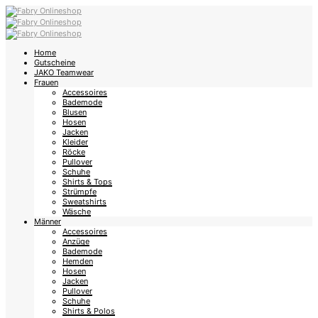
Home
Gutscheine
JAKO Teamwear
Frauen
Accessoires
Bademode
Blusen
Hosen
Jacken
Kleider
Röcke
Pullover
Schuhe
Shirts & Tops
Strümpfe
Sweatshirts
Wäsche
Männer
Accessoires
Anzüge
Bademode
Hemden
Hosen
Jacken
Pullover
Schuhe
Shirts & Polos