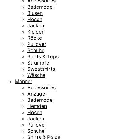
Accessoires
Bademode
Blusen
Hosen
Jacken
Kleider
Röcke
Pullover
Schuhe
Shirts & Tops
Strümpfe
Sweatshirts
Wäsche
Männer
Accessoires
Anzüge
Bademode
Hemden
Hosen
Jacken
Pullover
Schuhe
Shirts & Polos