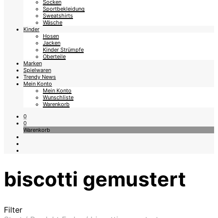
Socken
Sportbekleidung
Sweatshirts
Wäsche
Kinder
Hosen
Jacken
Kinder Strümpfe
Oberteile
Marken
Spielwaren
Trendy News
Mein Konto
Mein Konto
Wunschliste
Warenkorb
0
0
Warenkorb
biscotti gemustert
Filter