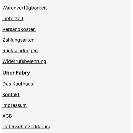
Produktseite
Produktse
Warenverfügbarkeit
gewählt
gewählt
werden
werden
Lieferzeit
Versandkosten
Zahlungsarten
Rücksendungen
Widerrufsbelehrung
Über Fabry
Das Kaufhaus
Kontakt
Impressum
AGB
Datenschutzerklärung