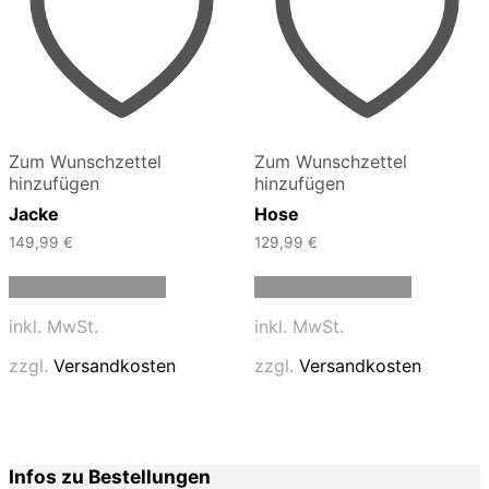
Zum Wunschzettel
Zum Wunschzettel
hinzufügen
hinzufügen
Jacke
Hose
149,99
€
129,99
€
Dieses
Dieses
Ausführung wählen
Ausführung wählen
Produkt
Produkt
weist
weist
inkl. MwSt.
inkl. MwSt.
mehrere
mehrere
Varianten
Varianten
zzgl.
Versandkosten
zzgl.
Versandkosten
auf.
auf.
Die
Die
Optionen
Optionen
können
können
auf
auf
Infos zu Bestellungen
der
der