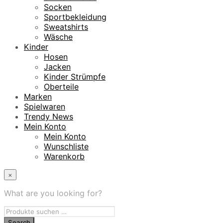
Socken
Sportbekleidung
Sweatshirts
Wäsche
Kinder
Hosen
Jacken
Kinder Strümpfe
Oberteile
Marken
Spielwaren
Trendy News
Mein Konto
Mein Konto
Wunschliste
Warenkorb
×
What are you looking for?