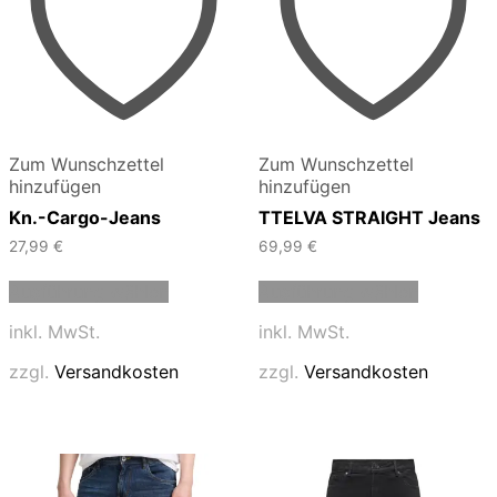
Zum Wunschzettel
Zum Wunschzettel
hinzufügen
hinzufügen
Kn.-Cargo-Jeans
TTELVA STRAIGHT Jeans
27,99
€
69,99
€
Dieses
Dieses
Ausführung wählen
Ausführung wählen
Produkt
Produkt
weist
weist
inkl. MwSt.
inkl. MwSt.
mehrere
mehrere
Varianten
Varianten
zzgl.
Versandkosten
zzgl.
Versandkosten
auf.
auf.
Die
Die
Optionen
Optionen
können
können
auf
auf
der
der