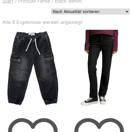
Start
/
Produkt Farbe
/
black denim
Nach
Alle 9 Ergebnisse werden angezeigt
Aktualität
sortiert