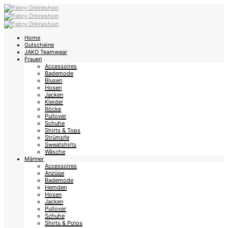
Home
Gutscheine
JAKO Teamwear
Frauen
Accessoires
Bademode
Blusen
Hosen
Jacken
Kleider
Röcke
Pullover
Schuhe
Shirts & Tops
Strümpfe
Sweatshirts
Wäsche
Männer
Accessoires
Anzüge
Bademode
Hemden
Hosen
Jacken
Pullover
Schuhe
Shirts & Polos