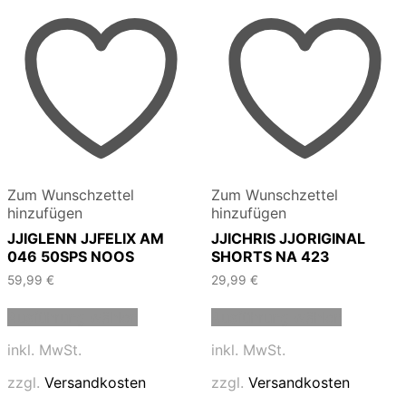
Zum Wunschzettel
Zum Wunschzettel
hinzufügen
hinzufügen
JJIGLENN JJFELIX AM
JJICHRIS JJORIGINAL
046 50SPS NOOS
SHORTS NA 423
59,99
€
29,99
€
Dieses
Dieses
Ausführung wählen
Ausführung wählen
Produkt
Produkt
weist
weist
inkl. MwSt.
inkl. MwSt.
mehrere
mehrere
Varianten
Varianten
zzgl.
Versandkosten
zzgl.
Versandkosten
auf.
auf.