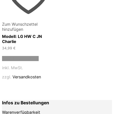
Zum Wunschzettel
hinzufügen
Modell: LG HW C JN
Charlie
34,99
€
Dieses
Ausführung wählen
Produkt
weist
inkl. MwSt.
mehrere
Varianten
zzgl.
Versandkosten
auf.
Die
Optionen
können
auf
Infos zu Bestellungen
der
Produktseite
Warenverfügbarkeit