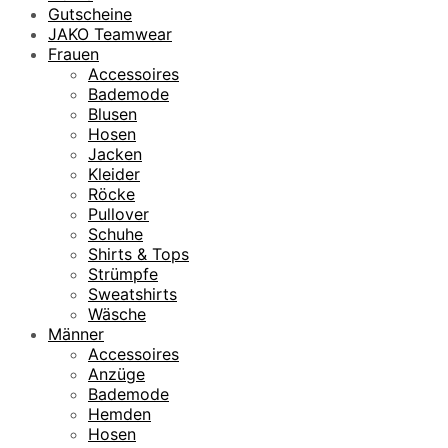
Gutscheine
JAKO Teamwear
Frauen
Accessoires
Bademode
Blusen
Hosen
Jacken
Kleider
Röcke
Pullover
Schuhe
Shirts & Tops
Strümpfe
Sweatshirts
Wäsche
Männer
Accessoires
Anzüge
Bademode
Hemden
Hosen