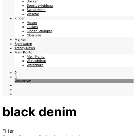
Socken
Sportbekleidung
Sweatshirts
Wäsche
Kinder
Hosen
Jacken
Kinder Strümpfe
Oberteile
Marken
Spielwaren
Trendy News
Mein Konto
Mein Konto
Wunschliste
Warenkorb
0
0
Warenkorb
black denim
Filter