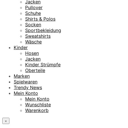
Jacken
Pullover
Schuhe
Shirts & Polos
Socken
Sportbekleidung
Sweatshirts
Wäsche
Kinder
Hosen
Jacken
Kinder Strümpfe
Oberteile
Marken
Spielwaren
Trendy News
Mein Konto
Mein Konto
Wunschliste
Warenkorb
×