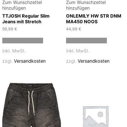
Zum Wunschzettel
Zum Wunschzettel
hinzufügen
hinzufügen
TTJOSH Regular Slim
ONLEMILY HW STR DNM
Jeans mit Stretch
MA450 NOOS
59,99
€
44,99
€
Dieses
Dieses
Ausführung wählen
Ausführung wählen
Produkt
Produkt
weist
weist
inkl. MwSt.
inkl. MwSt.
mehrere
mehrere
Varianten
Varianten
zzgl.
Versandkosten
zzgl.
Versandkosten
auf.
auf.
Die
Die
Optionen
Optionen
können
können
auf
auf
der
der
Produktseite
Produktse
gewählt
gewählt
werden
werden