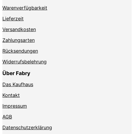
Produktseite
Produktse
Warenverfügbarkeit
gewählt
gewählt
werden
werden
Lieferzeit
Versandkosten
Zahlungsarten
Rücksendungen
Widerrufsbelehrung
Über Fabry
Das Kaufhaus
Kontakt
Impressum
AGB
Datenschutzerklärung