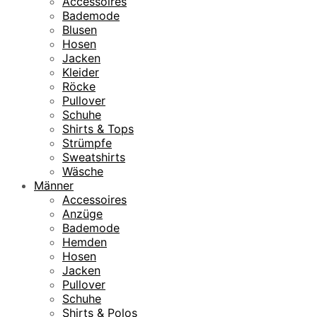
Accessoires
Bademode
Blusen
Hosen
Jacken
Kleider
Röcke
Pullover
Schuhe
Shirts & Tops
Strümpfe
Sweatshirts
Wäsche
Männer
Accessoires
Anzüge
Bademode
Hemden
Hosen
Jacken
Pullover
Schuhe
Shirts & Polos