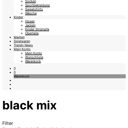
Socken
Sportbekleidung
Sweatshirts
Wäsche
Kinder
Hosen
Jacken
Kinder Strümpfe
Oberteile
Marken
Spielwaren
Trendy News
Mein Konto
Mein Konto
Wunschliste
Warenkorb
0
0
Warenkorb
black mix
Filter