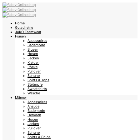
Home
Gutscheine
JAKO Teamwear
Frauen
Accessoires
Bademode
Blusen
Hosen
Jacken
Kleider
Röcke
Pullover
Schuhe
Shirts & Tops
Strümpfe
Sweatshirts
Wäsche
Männer
Accessoires
Anzüge
Bademode
Hemden
Hosen
Jacken
Pullover
Schuhe
Shirts & Polos