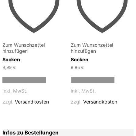
Zum Wunschzettel
Zum Wunschzettel
hinzufügen
hinzufügen
Socken
Socken
9,99
€
9,95
€
Dieses
Dieses
Ausführung wählen
Ausführung wählen
Produkt
Produkt
weist
weist
inkl. MwSt.
inkl. MwSt.
mehrere
mehrere
Varianten
Varianten
zzgl.
Versandkosten
zzgl.
Versandkosten
auf.
auf.
Die
Die
Optionen
Optionen
können
können
auf
auf
Infos zu Bestellungen
der
der