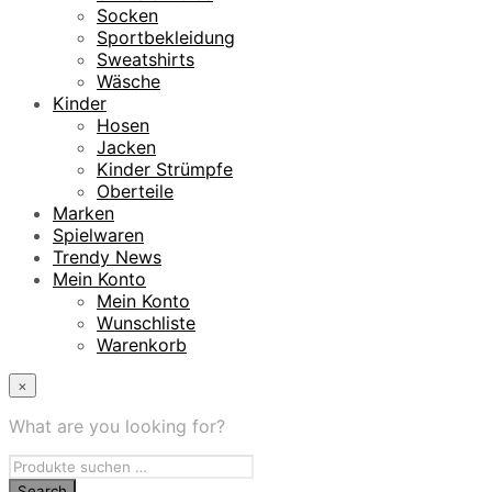
Socken
Sportbekleidung
Sweatshirts
Wäsche
Kinder
Hosen
Jacken
Kinder Strümpfe
Oberteile
Marken
Spielwaren
Trendy News
Mein Konto
Mein Konto
Wunschliste
Warenkorb
×
What are you looking for?