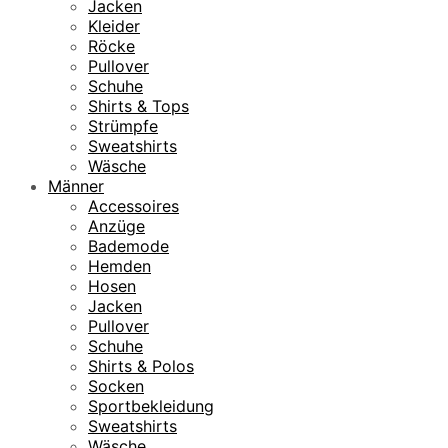
Jacken
Kleider
Röcke
Pullover
Schuhe
Shirts & Tops
Strümpfe
Sweatshirts
Wäsche
Männer
Accessoires
Anzüge
Bademode
Hemden
Hosen
Jacken
Pullover
Schuhe
Shirts & Polos
Socken
Sportbekleidung
Sweatshirts
Wäsche