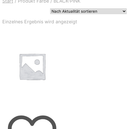
Start
/
Produkt Farbe
/
BLACK-PINK
Einzelnes Ergebnis wird angezeigt