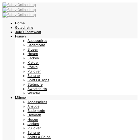
Home
Gutscheine
JAKO Teamwear
Frauen
Accessoires
Bademode
Blusen
Hosen
Jacken
Kleider
Röcke
Pullover
Schuhe
Shirts & Tops
Strümpfe
Sweatshirts
Wäsche
Männer
Accessoires
Anzüge
Bademode
Hemden
Hosen
Jacken
Pullover
Schuhe
Shirts & Polos