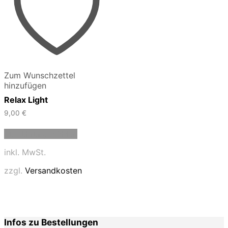
Zum Wunschzettel
hinzufügen
Relax Light
9,00
€
Dieses
Ausführung wählen
Produkt
weist
inkl. MwSt.
mehrere
Varianten
zzgl.
Versandkosten
auf.
Die
Optionen
können
auf
Infos zu Bestellungen
der