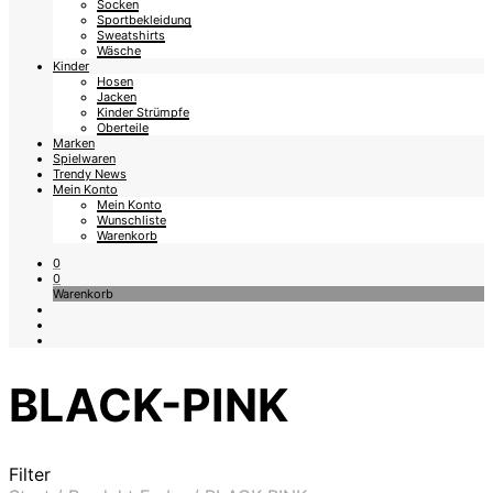
Socken
Sportbekleidung
Sweatshirts
Wäsche
Kinder
Hosen
Jacken
Kinder Strümpfe
Oberteile
Marken
Spielwaren
Trendy News
Mein Konto
Mein Konto
Wunschliste
Warenkorb
0
0
Warenkorb
BLACK-PINK
Filter