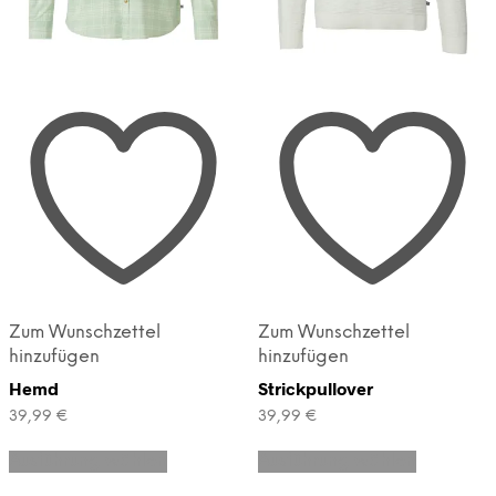
Zum Wunschzettel
Zum Wunschzettel
hinzufügen
hinzufügen
Hemd
Strickpullover
39,99
€
39,99
€
Dieses
Dieses
Ausführung wählen
Ausführung wählen
Produkt
Produkt
weist
weist