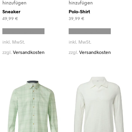
hinzufügen
hinzufügen
Sneaker
Polo-Shirt
49,99
€
39,99
€
Dieses
Dieses
Ausführung wählen
Ausführung wählen
Produkt
Produkt
weist
weist
inkl. MwSt.
inkl. MwSt.
mehrere
mehrere
Varianten
Varianten
zzgl.
Versandkosten
zzgl.
Versandkosten
auf.
auf.
Die
Die
Optionen
Optionen
können
können
auf
auf
der
der
Produktseite
Produktse
gewählt
gewählt
werden
werden