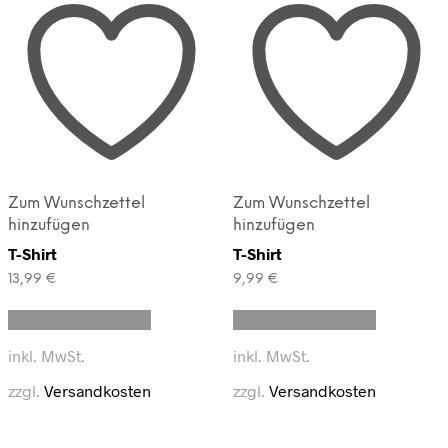
Zum Wunschzettel
Zum Wunschzettel
hinzufügen
hinzufügen
T-Shirt
T-Shirt
13,99
€
9,99
€
Dieses
Dieses
Ausführung wählen
Ausführung wählen
Produkt
Produkt
weist
weist
inkl. MwSt.
inkl. MwSt.
mehrere
mehrere
Varianten
Varianten
zzgl.
Versandkosten
zzgl.
Versandkosten
auf.
auf.
Die
Die
Optionen
Optionen