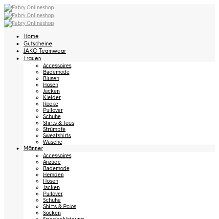
Home
Gutscheine
JAKO Teamwear
Frauen
Accessoires
Bademode
Blusen
Hosen
Jacken
Kleider
Röcke
Pullover
Schuhe
Shirts & Tops
Strümpfe
Sweatshirts
Wäsche
Männer
Accessoires
Anzüge
Bademode
Hemden
Hosen
Jacken
Pullover
Schuhe
Shirts & Polos
Socken
Sportbekleidung