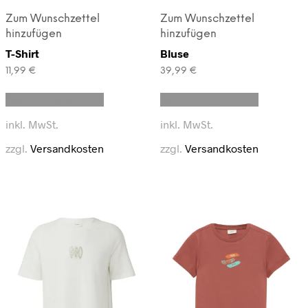
Zum Wunschzettel
Zum Wunschzettel
hinzufügen
hinzufügen
T-Shirt
Bluse
11,99
€
39,99
€
Dieses
Dieses
Ausführung wählen
Ausführung wählen
Produkt
Produkt
weist
weist
inkl. MwSt.
inkl. MwSt.
mehrere
mehrere
Varianten
Varianten
zzgl.
Versandkosten
zzgl.
Versandkosten
auf.
auf.
Die
Die
Optionen
Optionen
können
können
auf
auf
der
der
Produktseite
Produktse
gewählt
gewählt
werden
werden