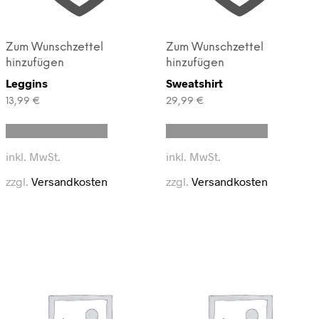
Zum Wunschzettel
Zum Wunschzettel
hinzufügen
hinzufügen
Leggins
Sweatshirt
13,99
€
29,99
€
Dieses
Dieses
Ausführung wählen
Ausführung wählen
Produkt
Produkt
weist
weist
inkl. MwSt.
inkl. MwSt.
mehrere
mehrere
Varianten
Varianten
zzgl.
Versandkosten
zzgl.
Versandkosten
auf.
auf.
Die
Die
Optionen
Optionen
können
können
auf
auf
der
der
Produktseite
Produktse
gewählt
gewählt
werden
werden