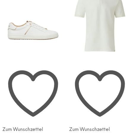
gewählt
gewählt
werden
werden
Zum Wunschzettel
Zum Wunschzettel