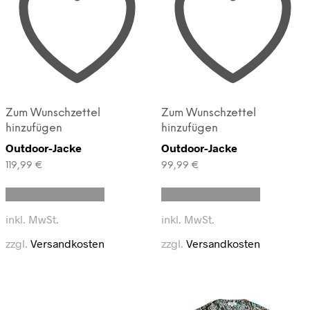
Zum Wunschzettel
Zum Wunschzettel
hinzufügen
hinzufügen
Outdoor-Jacke
Outdoor-Jacke
119,99
€
99,99
€
Dieses
Dieses
Ausführung wählen
Ausführung wählen
Produkt
Produkt
weist
weist
inkl. MwSt.
inkl. MwSt.
mehrere
mehrere
Varianten
Varianten
zzgl.
Versandkosten
zzgl.
Versandkosten
auf.
auf.
Die
Die
Optionen
Optionen
können
können
auf
auf