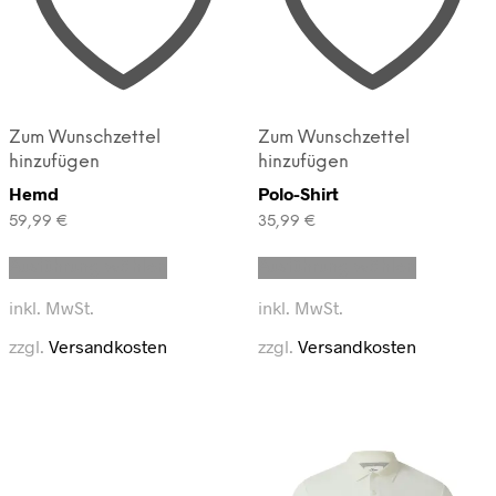
Zum Wunschzettel
Zum Wunschzettel
hinzufügen
hinzufügen
Hemd
Polo-Shirt
59,99
€
35,99
€
Dieses
Dieses
Ausführung wählen
Ausführung wählen
Produkt
Produkt
weist
weist
inkl. MwSt.
inkl. MwSt.
mehrere
mehrere
Varianten
Varianten
zzgl.
Versandkosten
zzgl.
Versandkosten
auf.
auf.
Die
Die
Optionen
Optionen
können
können
auf
auf
der
der
Produktseite
Produktse