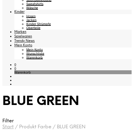
Sweatshirts
Wäsche
Kinder
Hosen
Jacken
Kinder Strümpfe
Oberteile
Marken
Spielwaren
Trendy News
Mein Konto
Mein Konto
Wunschliste
Warenkorb
0
0
Warenkorb
BLUE GREEN
Filter
Start
/
Produkt Farbe
/
BLUE GREEN