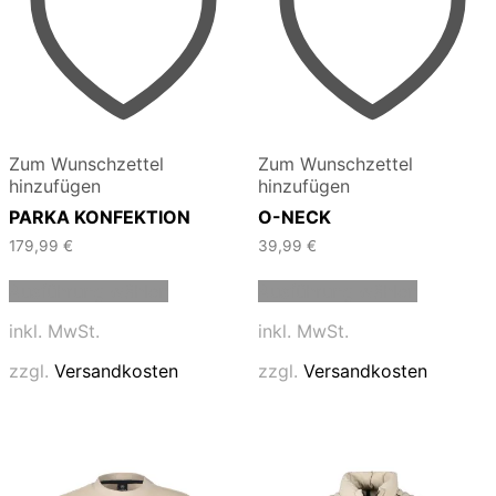
Zum Wunschzettel
Zum Wunschzettel
hinzufügen
hinzufügen
PARKA KONFEKTION
O-NECK
179,99
€
39,99
€
Dieses
Dieses
Ausführung wählen
Ausführung wählen
Produkt
Produkt
weist
weist
inkl. MwSt.
inkl. MwSt.
mehrere
mehrere
Varianten
Varianten
zzgl.
Versandkosten
zzgl.
Versandkosten
auf.
auf.
Die
Die
Optionen
Optionen
können
können
auf
auf
der
der