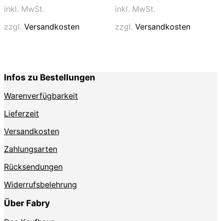
weist
weist
inkl. MwSt.
inkl. MwSt.
mehrere
mehrere
Varianten
Varianten
zzgl.
Versandkosten
zzgl.
Versandkosten
auf.
auf.
Die
Die
Optionen
Optionen
können
können
auf
auf
Infos zu Bestellungen
der
der
Produktseite
Produktse
Warenverfügbarkeit
gewählt
gewählt
werden
werden
Lieferzeit
Versandkosten
Zahlungsarten
Rücksendungen
Widerrufsbelehrung
Über Fabry