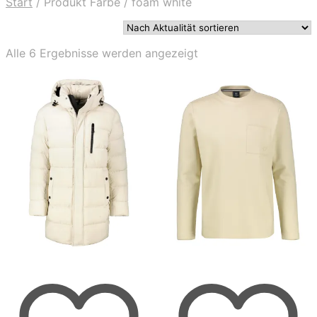
Start
/
Produkt Farbe
/
foam white
Nach
Alle 6 Ergebnisse werden angezeigt
Aktualität
sortiert