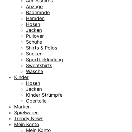
Accessoires
Anzüge
Bademode
Hemden
Hosen
Jacken
Pullover
Schuhe
Shirts & Polos
Socken
Sportbekleidung
Sweatshirts
Wäsche
Kinder
Hosen
Jacken
Kinder Strümpfe
Oberteile
Marken
Spielwaren
Trendy News
Mein Konto
Mein Konto