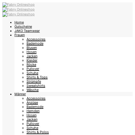
Home
Gutscheine
JAKO Teamwear
Frauen
Accessoires
Bademode
Blusen
Hosen
Jacken
Kleider
Röcke
Pullover
Schuhe
Shirts & Tops
Strümpfe
Sweatshirts
Wäsche
Männer
Accessoires
Anzüge
Bademode
Hemden
Hosen
Jacken
Pullover
Schuhe
Shirts & Polos