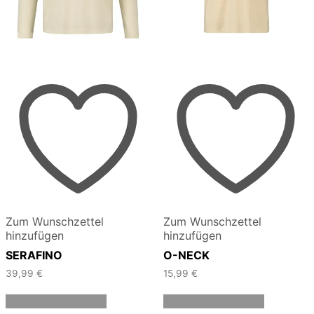
Zum Wunschzettel
Zum Wunschzettel
hinzufügen
hinzufügen
SERAFINO
O-NECK
39,99
€
15,99
€
Dieses
Dieses
Ausführung wählen
Ausführung wählen
Produkt
Produkt