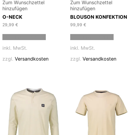
Zum Wunschzettel
Zum Wunschzettel
hinzufügen
hinzufügen
O-NECK
BLOUSON KONFEKTION
29,99
€
99,99
€
Dieses
Dieses
Ausführung wählen
Ausführung wählen
Produkt
Produkt
weist
weist
inkl. MwSt.
inkl. MwSt.
mehrere
mehrere
Varianten
Varianten
zzgl.
Versandkosten
zzgl.
Versandkosten
auf.
auf.
Die
Die
Optionen
Optionen
können
können
auf
auf
der
der
Produktseite
Produktse
gewählt
gewählt
werden
werden