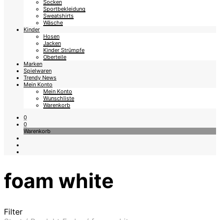
Socken
Sportbekleidung
Sweatshirts
Wäsche
Kinder
Hosen
Jacken
Kinder Strümpfe
Oberteile
Marken
Spielwaren
Trendy News
Mein Konto
Mein Konto
Wunschliste
Warenkorb
0
0
Warenkorb
foam white
Filter