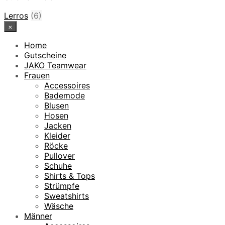
Lerros
(6)
×
Home
Gutscheine
JAKO Teamwear
Frauen
Accessoires
Bademode
Blusen
Hosen
Jacken
Kleider
Röcke
Pullover
Schuhe
Shirts & Tops
Strümpfe
Sweatshirts
Wäsche
Männer