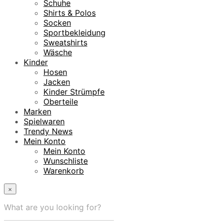
Schuhe
Shirts & Polos
Socken
Sportbekleidung
Sweatshirts
Wäsche
Kinder
Hosen
Jacken
Kinder Strümpfe
Oberteile
Marken
Spielwaren
Trendy News
Mein Konto
Mein Konto
Wunschliste
Warenkorb
×
What are you looking for?