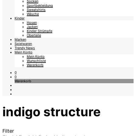
Socken
Sportbekleidung
Sweatshirts
Wäsche
Kinder
Hosen
Jacken
Kinder Strümpfe
Oberteile
Marken
Spielwaren
Trendy News
Mein Konto
Mein Konto
Wunschliste
Warenkorb
0
0
Warenkorb
indigo structure
Filter