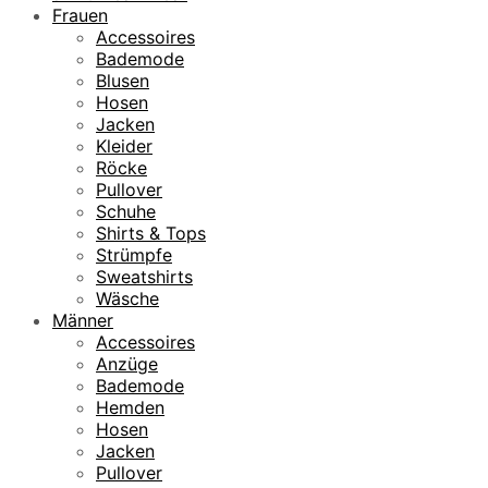
Frauen
Accessoires
Bademode
Blusen
Hosen
Jacken
Kleider
Röcke
Pullover
Schuhe
Shirts & Tops
Strümpfe
Sweatshirts
Wäsche
Männer
Accessoires
Anzüge
Bademode
Hemden
Hosen
Jacken
Pullover