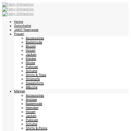
Home
Gutscheine
JAKO Teamwear
Frauen
Accessoires
Bademode
Blusen
Hosen
Jacken
Kleider
Röcke
Pullover
Schuhe
Shirts & Tops
Strümpfe
Sweatshirts
Wäsche
Männer
Accessoires
Anzüge
Bademode
Hemden
Hosen
Jacken
Pullover
Schuhe
Shirts & Polos