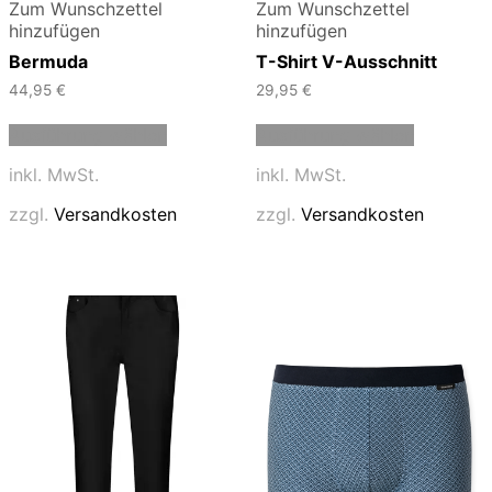
Zum Wunschzettel
Zum Wunschzettel
hinzufügen
hinzufügen
Bermuda
T-Shirt V-Ausschnitt
44,95
€
29,95
€
Dieses
Dieses
Ausführung wählen
Ausführung wählen
Produkt
Produkt
weist
weist
inkl. MwSt.
inkl. MwSt.
mehrere
mehrere
Varianten
Varianten
zzgl.
Versandkosten
zzgl.
Versandkosten
auf.
auf.
Die
Die
Optionen
Optionen
können
können
auf
auf
der
der
Produktseite
Produktse
gewählt
gewählt
werden
werden