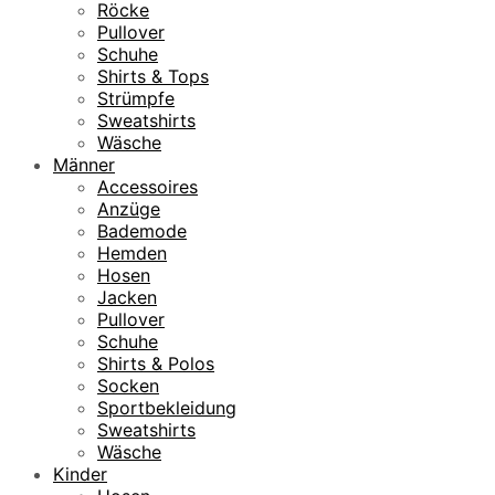
Röcke
Pullover
Schuhe
Shirts & Tops
Strümpfe
Sweatshirts
Wäsche
Männer
Accessoires
Anzüge
Bademode
Hemden
Hosen
Jacken
Pullover
Schuhe
Shirts & Polos
Socken
Sportbekleidung
Sweatshirts
Wäsche
Kinder