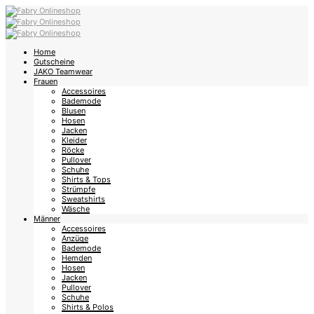
Home
Gutscheine
JAKO Teamwear
Frauen
Accessoires
Bademode
Blusen
Hosen
Jacken
Kleider
Röcke
Pullover
Schuhe
Shirts & Tops
Strümpfe
Sweatshirts
Wäsche
Männer
Accessoires
Anzüge
Bademode
Hemden
Hosen
Jacken
Pullover
Schuhe
Shirts & Polos