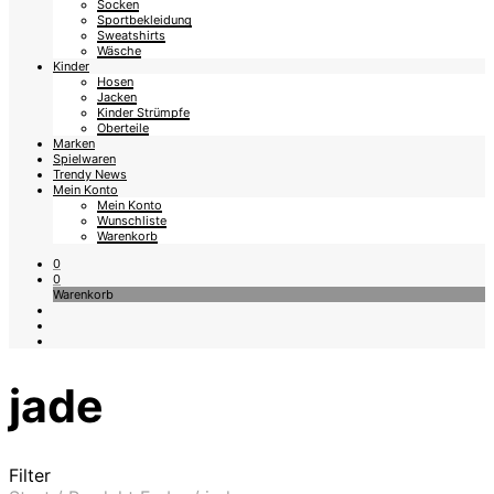
Socken
Sportbekleidung
Sweatshirts
Wäsche
Kinder
Hosen
Jacken
Kinder Strümpfe
Oberteile
Marken
Spielwaren
Trendy News
Mein Konto
Mein Konto
Wunschliste
Warenkorb
0
0
Warenkorb
jade
Filter