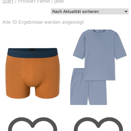
Start
/
Produkt Farbe
/
jade
Nach
Alle 10 Ergebnisse werden angezeigt
Aktualität
sortiert