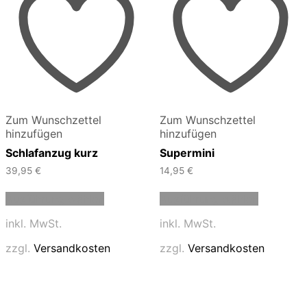
Zum Wunschzettel
Zum Wunschzettel
hinzufügen
hinzufügen
Schlafanzug kurz
Supermini
39,95
€
14,95
€
Dieses
Dieses
Ausführung wählen
Ausführung wählen
Produkt
Produkt
weist
weist
inkl. MwSt.
inkl. MwSt.
mehrere
mehrere
Varianten
Varianten
zzgl.
Versandkosten
zzgl.
Versandkosten
auf.
auf.
Die
Die
Optionen
Optionen
können
können