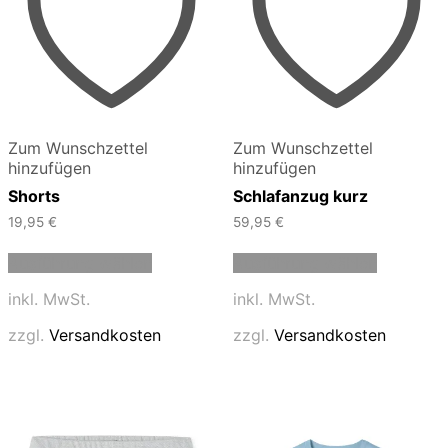
Zum Wunschzettel
Zum Wunschzettel
hinzufügen
hinzufügen
Shorts
Schlafanzug kurz
19,95
€
59,95
€
Dieses
Dieses
Ausführung wählen
Ausführung wählen
Produkt
Produkt
weist
weist
inkl. MwSt.
inkl. MwSt.
mehrere
mehrere
Varianten
Varianten
zzgl.
Versandkosten
zzgl.
Versandkosten
auf.
auf.
Die
Die
Optionen
Optionen
können
können
auf
auf
der
der