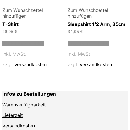
Zum Wunschzettel
Zum Wunschzettel
hinzufügen
hinzufügen
T-Shirt
Sleepshirt 1/2 Arm, 85cm
29,95
€
34,95
€
Dieses
Dieses
Ausführung wählen
Ausführung wählen
Produkt
Produkt
weist
weist
inkl. MwSt.
inkl. MwSt.
mehrere
mehrere
Varianten
Varianten
zzgl.
Versandkosten
zzgl.
Versandkosten
auf.
auf.
Die
Die
Optionen
Optionen
können
können
auf
auf
Infos zu Bestellungen
der
der
Produktseite
Produktse
Warenverfügbarkeit
gewählt
gewählt
werden
werden
Lieferzeit
Versandkosten