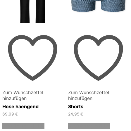
Zum Wunschzettel
Zum Wunschzettel
hinzufügen
hinzufügen
Hose haengend
Shorts
69,99
€
24,95
€
Dieses
Dieses
Ausführung wählen
Ausführung wählen
Produkt
Produkt