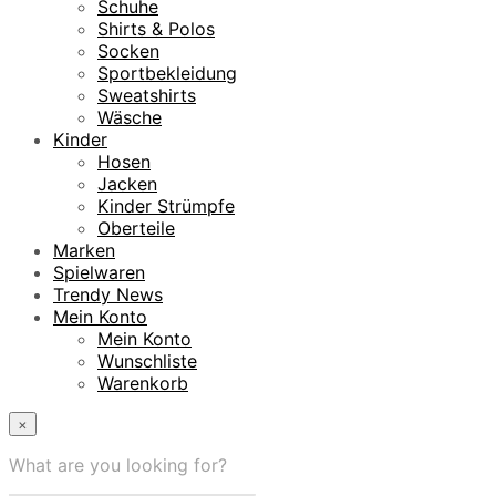
Schuhe
Shirts & Polos
Socken
Sportbekleidung
Sweatshirts
Wäsche
Kinder
Hosen
Jacken
Kinder Strümpfe
Oberteile
Marken
Spielwaren
Trendy News
Mein Konto
Mein Konto
Wunschliste
Warenkorb
×
What are you looking for?