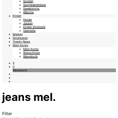
Socken
Sportbekleidung
Sweatshirts
Wäsche
Kinder
Hosen
Jacken
Kinder Strümpfe
Oberteile
Marken
Spielwaren
Trendy News
Mein Konto
Mein Konto
Wunschliste
Warenkorb
0
0
Warenkorb
jeans mel.
Filter