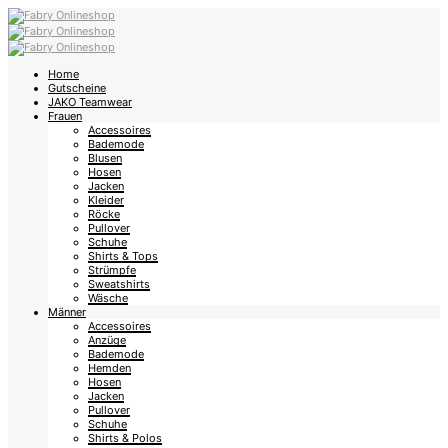
Home
Gutscheine
JAKO Teamwear
Frauen
Accessoires
Bademode
Blusen
Hosen
Jacken
Kleider
Röcke
Pullover
Schuhe
Shirts & Tops
Strümpfe
Sweatshirts
Wäsche
Männer
Accessoires
Anzüge
Bademode
Hemden
Hosen
Jacken
Pullover
Schuhe
Shirts & Polos