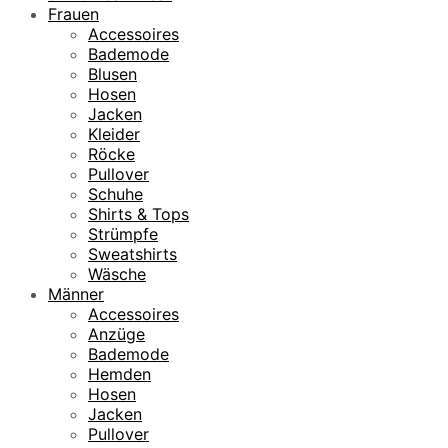
Frauen
Accessoires
Bademode
Blusen
Hosen
Jacken
Kleider
Röcke
Pullover
Schuhe
Shirts & Tops
Strümpfe
Sweatshirts
Wäsche
Männer
Accessoires
Anzüge
Bademode
Hemden
Hosen
Jacken
Pullover