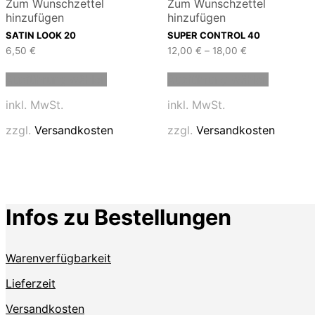
Zum Wunschzettel
Zum Wunschzettel
hinzufügen
hinzufügen
SATIN LOOK 20
SUPER CONTROL 40
6,50
€
12,00
€
–
18,00
€
Dieses
Dieses
Ausführung wählen
Ausführung wählen
Produkt
Produkt
weist
weist
inkl. MwSt.
inkl. MwSt.
mehrere
mehrere
Varianten
Variante
zzgl.
Versandkosten
zzgl.
Versandkosten
auf.
auf.
Die
Die
Optionen
Optione
können
können
auf
auf
der
der
Infos zu Bestellungen
Produktseite
Produkts
gewählt
gewählt
werden
werden
Warenverfügbarkeit
Lieferzeit
Versandkosten