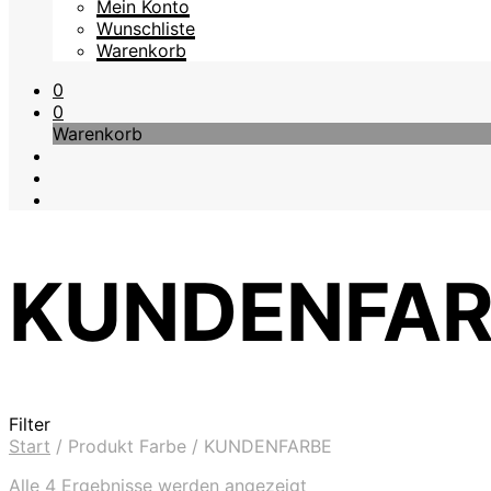
Mein Konto
Wunschliste
Warenkorb
0
0
Warenkorb
KUNDENFAR
Filter
Start
/
Produkt Farbe
/
KUNDENFARBE
Nach
Alle 4 Ergebnisse werden angezeigt