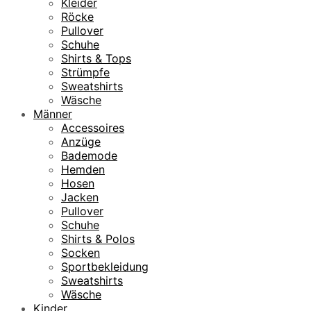
Kleider
Röcke
Pullover
Schuhe
Shirts & Tops
Strümpfe
Sweatshirts
Wäsche
Männer
Accessoires
Anzüge
Bademode
Hemden
Hosen
Jacken
Pullover
Schuhe
Shirts & Polos
Socken
Sportbekleidung
Sweatshirts
Wäsche
Kinder