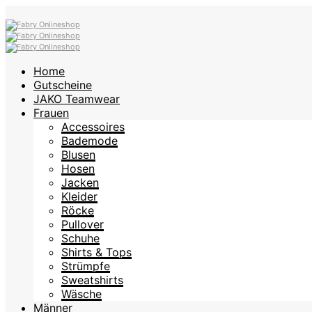
Home
Gutscheine
JAKO Teamwear
Frauen
Accessoires
Bademode
Blusen
Hosen
Jacken
Kleider
Röcke
Pullover
Schuhe
Shirts & Tops
Strümpfe
Sweatshirts
Wäsche
Männer