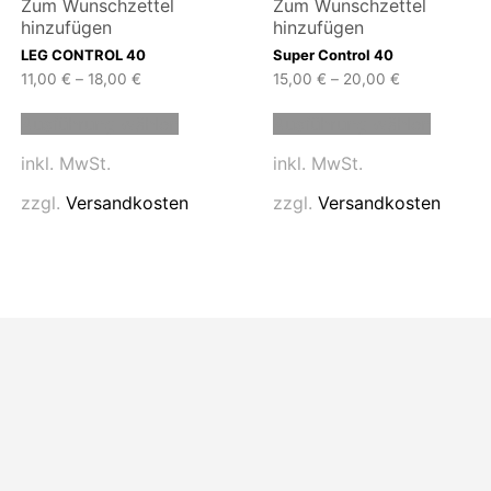
Zum Wunschzettel
Zum Wunschzettel
hinzufügen
hinzufügen
LEG CONTROL 40
Super Control 40
11,00
€
–
18,00
€
15,00
€
–
20,00
€
Dieses
Dieses
Ausführung wählen
Ausführung wählen
Produkt
Produk
weist
weist
inkl. MwSt.
inkl. MwSt.
mehrere
mehrer
n
Varianten
Variant
zzgl.
Versandkosten
zzgl.
Versandkosten
auf.
auf.
Die
Die
n
Optionen
Option
können
können
auf
auf
der
der
eite
Produktseite
Produk
gewählt
gewähl
werden
werde