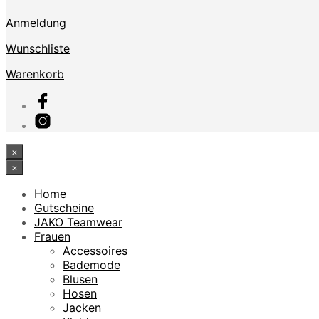
Anmeldung
Wunschliste
Warenkorb
×
×
Home
Gutscheine
JAKO Teamwear
Frauen
Accessoires
Bademode
Blusen
Hosen
Jacken