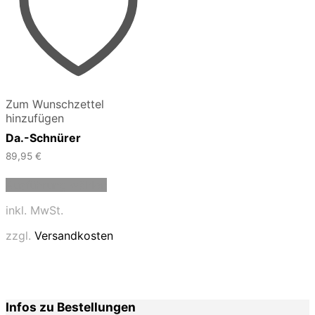
Zum Wunschzettel
hinzufügen
Da.-Schnürer
89,95
€
Dieses
Ausführung wählen
Produkt
weist
inkl. MwSt.
mehrere
Varianten
zzgl.
Versandkosten
auf.
Die
Optionen
können
auf
Infos zu Bestellungen
der