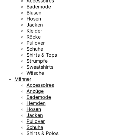
Accessoires
Bademode
Blusen
Hosen
Jacken
Kleider
Röcke
Pullover
Schuhe
Shirts & Tops
Strümpfe
Sweatshirts
Wäsche
Männer
Accessoires
Anzüge
Bademode
Hemden
Hosen
Jacken
Pullover
Schuhe
Shirts & Polos