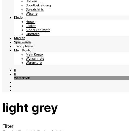
Socken
Sportbekleidung
Sweatshirts
Wäsche
Kinder
Hosen
Jacken
Kinder Strümpfe
Oberteile
Marken
Spielwaren
Trendy News
Mein Konto
Mein Konto
Wunschliste
Warenkorb
0
0
Warenkorb
light grey
Filter