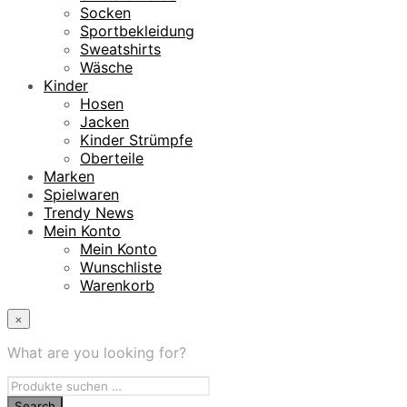
Socken
Sportbekleidung
Sweatshirts
Wäsche
Kinder
Hosen
Jacken
Kinder Strümpfe
Oberteile
Marken
Spielwaren
Trendy News
Mein Konto
Mein Konto
Wunschliste
Warenkorb
×
What are you looking for?