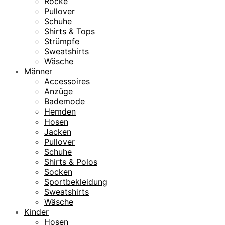
Röcke
Pullover
Schuhe
Shirts & Tops
Strümpfe
Sweatshirts
Wäsche
Männer
Accessoires
Anzüge
Bademode
Hemden
Hosen
Jacken
Pullover
Schuhe
Shirts & Polos
Socken
Sportbekleidung
Sweatshirts
Wäsche
Kinder
Hosen