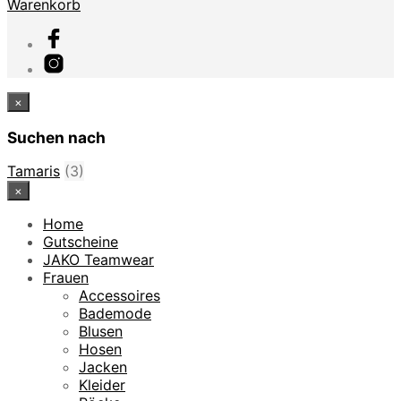
Warenkorb
×
Suchen nach
Tamaris
(3)
×
Home
Gutscheine
JAKO Teamwear
Frauen
Accessoires
Bademode
Blusen
Hosen
Jacken
Kleider