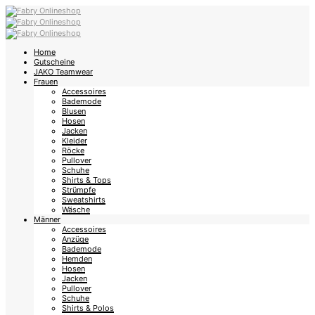
Home
Gutscheine
JAKO Teamwear
Frauen
Accessoires
Bademode
Blusen
Hosen
Jacken
Kleider
Röcke
Pullover
Schuhe
Shirts & Tops
Strümpfe
Sweatshirts
Wäsche
Männer
Accessoires
Anzüge
Bademode
Hemden
Hosen
Jacken
Pullover
Schuhe
Shirts & Polos