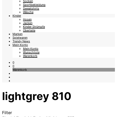
Socken
Sportbekleidung
Sweatshirts
Wäsche
Kinder
Hosen
Jacken
Kinder Strümpfe
Oberteile
Marken
Spielwaren
Trendy News
Mein Konto
Mein Konto
Wunschliste
Warenkorb
0
0
Warenkorb
lightgrey 810
Filter