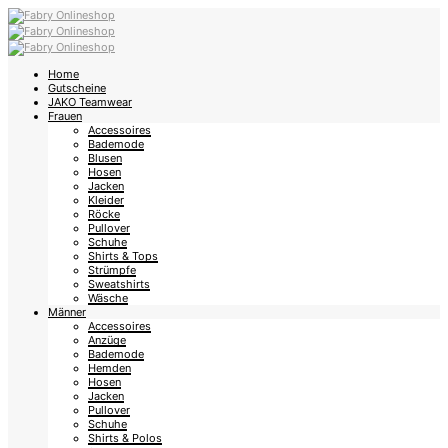
Home
Gutscheine
JAKO Teamwear
Frauen
Accessoires
Bademode
Blusen
Hosen
Jacken
Kleider
Röcke
Pullover
Schuhe
Shirts & Tops
Strümpfe
Sweatshirts
Wäsche
Männer
Accessoires
Anzüge
Bademode
Hemden
Hosen
Jacken
Pullover
Schuhe
Shirts & Polos