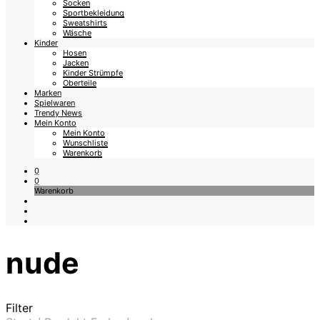
Socken
Sportbekleidung
Sweatshirts
Wäsche
Kinder
Hosen
Jacken
Kinder Strümpfe
Oberteile
Marken
Spielwaren
Trendy News
Mein Konto
Mein Konto
Wunschliste
Warenkorb
0
0
Warenkorb
nude
Filter