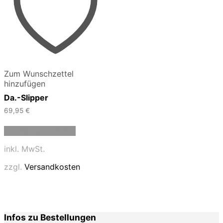
Zum Wunschzettel
hinzufügen
Da.-Slipper
69,95
€
Dieses
Ausführung wählen
Produkt
weist
inkl. MwSt.
mehrere
Varianten
zzgl.
Versandkosten
auf.
Die
Optionen
können
auf
Infos zu Bestellungen
der