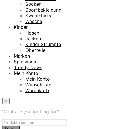
Socken
Sportbekleidung
Sweatshirts
Wäsche
Kinder
Hosen
Jacken
Kinder Strümpfe
Oberteile
Marken
Spielwaren
Trendy News
Mein Konto
Mein Konto
Wunschliste
Warenkorb
×
What are you looking for?