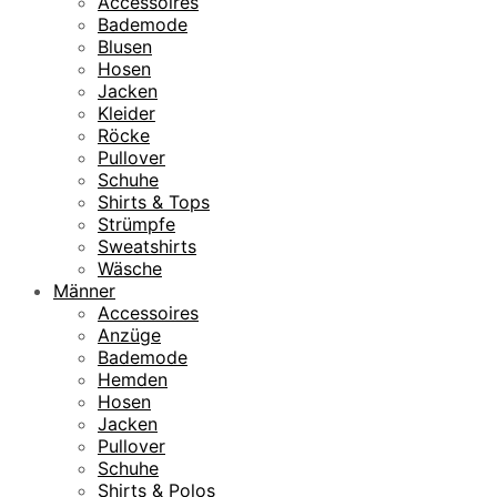
Accessoires
Bademode
Blusen
Hosen
Jacken
Kleider
Röcke
Pullover
Schuhe
Shirts & Tops
Strümpfe
Sweatshirts
Wäsche
Männer
Accessoires
Anzüge
Bademode
Hemden
Hosen
Jacken
Pullover
Schuhe
Shirts & Polos