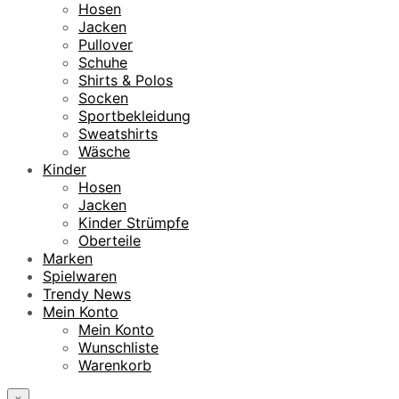
Hosen
Jacken
Pullover
Schuhe
Shirts & Polos
Socken
Sportbekleidung
Sweatshirts
Wäsche
Kinder
Hosen
Jacken
Kinder Strümpfe
Oberteile
Marken
Spielwaren
Trendy News
Mein Konto
Mein Konto
Wunschliste
Warenkorb
×