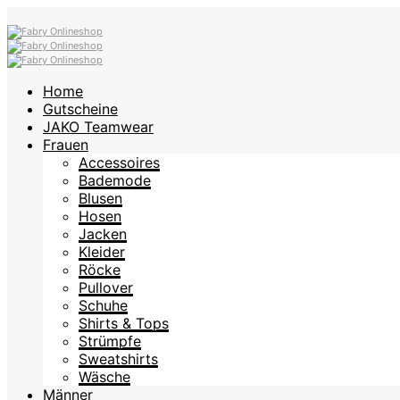
Home
Gutscheine
JAKO Teamwear
Frauen
Accessoires
Bademode
Blusen
Hosen
Jacken
Kleider
Röcke
Pullover
Schuhe
Shirts & Tops
Strümpfe
Sweatshirts
Wäsche
Männer