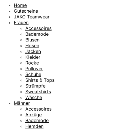
Home
Gutscheine
JAKO Teamwear
Frauen
Accessoires
Bademode
Blusen
Hosen
Jacken
Kleider
Röcke
Pullover
Schuhe
Shirts & Tops
Strümpfe
Sweatshirts
Wäsche
Männer
Accessoires
Anzüge
Bademode
Hemden