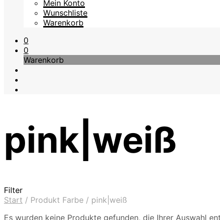
Mein Konto
Wunschliste
Warenkorb
0
0
Warenkorb
pink|weiß
Filter
Start
/
Produkt Farbe
/
pink|weiß
Es wurden keine Produkte gefunden, die Ihrer Auswahl en