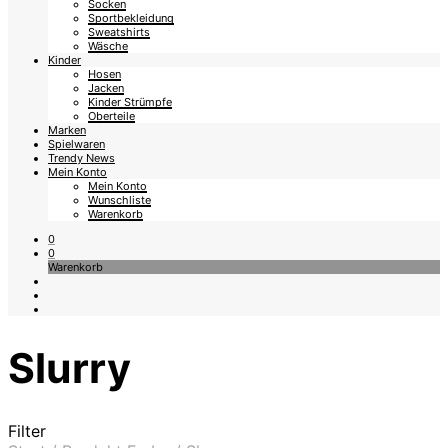
Socken
Sportbekleidung
Sweatshirts
Wäsche
Kinder
Hosen
Jacken
Kinder Strümpfe
Oberteile
Marken
Spielwaren
Trendy News
Mein Konto
Mein Konto
Wunschliste
Warenkorb
0
0
Warenkorb
Slurry
Filter