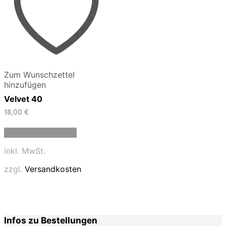
Zum Wunschzettel
hinzufügen
Velvet 40
18,00
€
Dieses
Ausführung wählen
Produkt
weist
inkl. MwSt.
mehrere
Varianten
zzgl.
Versandkosten
auf.
Die
Optionen
können
auf
Infos zu Bestellungen
der