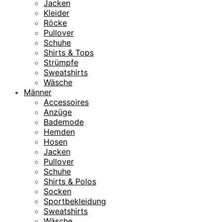
Jacken
Kleider
Röcke
Pullover
Schuhe
Shirts & Tops
Strümpfe
Sweatshirts
Wäsche
Männer
Accessoires
Anzüge
Bademode
Hemden
Hosen
Jacken
Pullover
Schuhe
Shirts & Polos
Socken
Sportbekleidung
Sweatshirts
Wäsche