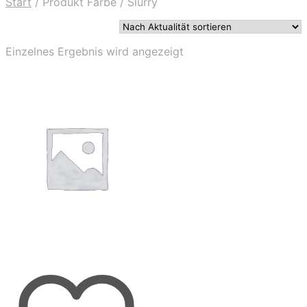
Start
/
Produkt Farbe
/
Slurry
Einzelnes Ergebnis wird angezeigt