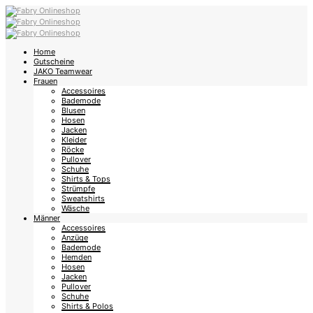
Home
Gutscheine
JAKO Teamwear
Frauen
Accessoires
Bademode
Blusen
Hosen
Jacken
Kleider
Röcke
Pullover
Schuhe
Shirts & Tops
Strümpfe
Sweatshirts
Wäsche
Männer
Accessoires
Anzüge
Bademode
Hemden
Hosen
Jacken
Pullover
Schuhe
Shirts & Polos