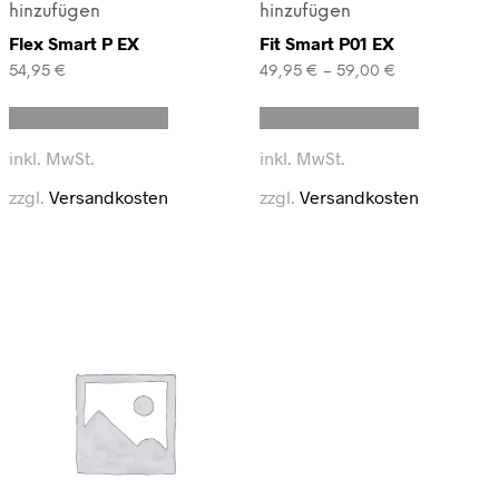
hinzufügen
hinzufügen
Flex Smart P EX
Fit Smart P01 EX
54,95
€
49,95
€
–
59,00
€
Dieses
Dieses
Ausführung wählen
Ausführung wählen
Produkt
Produkt
weist
weist
inkl. MwSt.
inkl. MwSt.
mehrere
mehrere
Varianten
Varianten
zzgl.
Versandkosten
zzgl.
Versandkosten
auf.
auf.
Die
Die
Optionen
Optionen
können
können
auf
auf
der
der
Produktseite
Produktse
gewählt
gewählt
werden
werden