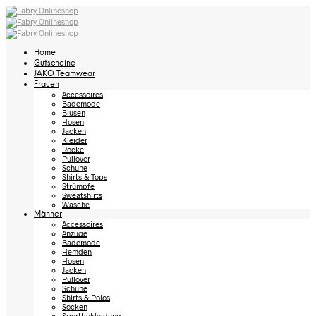
Home
Gutscheine
JAKO Teamwear
Frauen
Accessoires
Bademode
Blusen
Hosen
Jacken
Kleider
Röcke
Pullover
Schuhe
Shirts & Tops
Strümpfe
Sweatshirts
Wäsche
Männer
Accessoires
Anzüge
Bademode
Hemden
Hosen
Jacken
Pullover
Schuhe
Shirts & Polos
Socken
Sportbekleidung