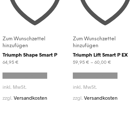
Zum Wunschzettel
Zum Wunschzettel
hinzufügen
hinzufügen
Triumph Shape Smart P
Triumph Lift Smart P EX
64,95
€
59,95
€
–
60,00
€
Dieses
Dieses
Ausführung wählen
Ausführung wählen
Produkt
Produkt
weist
weist
inkl. MwSt.
inkl. MwSt.
mehrere
mehrere
Varianten
Varianten
zzgl.
Versandkosten
zzgl.
Versandkosten
auf.
auf.
Die
Die
Optionen
Optionen
können
können
auf
auf
der
der
Produktseite
Produktse