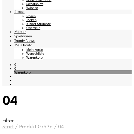
Sweatshirts
Wäsche
Kinder
Hosen
Jacken
Kinder Strümpfe
Oberteile
Marken
Spielwaren
Trendy News
Mein Konto
Mein Konto
Wunschliste
Warenkorb
0
0
Warenkorb
04
Filter
Start
/
Produkt Größe
/
04