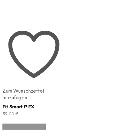
Zum Wunschzettel
hinzufügen
Fit Smart P EX
59,00
€
Dieses
Ausführung wählen
Produkt
weist