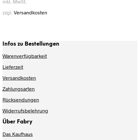
inkl. MwSt.
mehrere
Varianten
zzgl.
Versandkosten
auf.
Die
Optionen
können
auf
Infos zu Bestellungen
der
Produktseite
Warenverfügbarkeit
gewählt
werden
Lieferzeit
Versandkosten
Zahlungsarten
Rücksendungen
Widerrufsbelehrung
Über Fabry
Das Kaufhaus