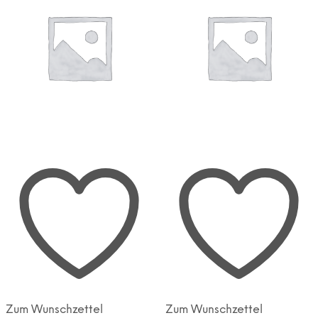
gewählt
gewählt
werden
werden
Zum Wunschzettel
Zum Wunschzettel