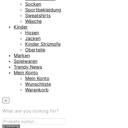
Socken
Sportbekleidung
Sweatshirts
Wäsche
Kinder
Hosen
Jacken
Kinder Strümpfe
Oberteile
Marken
Spielwaren
Trendy News
Mein Konto
Mein Konto
Wunschliste
Warenkorb
×
What are you looking for?