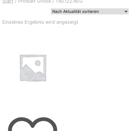
Start
/
Produkt Größe
/
116/122.REG
Einzelnes Ergebnis wird angezeigt