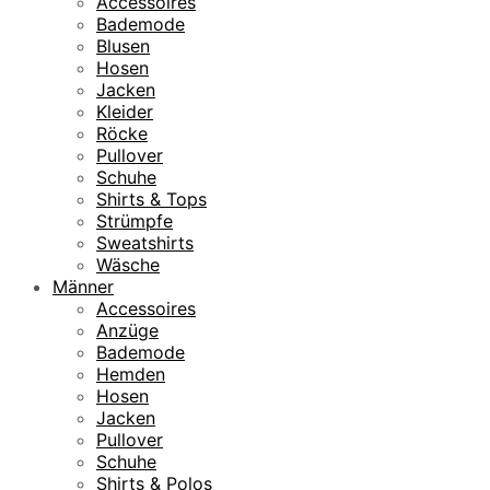
Accessoires
Bademode
Blusen
Hosen
Jacken
Kleider
Röcke
Pullover
Schuhe
Shirts & Tops
Strümpfe
Sweatshirts
Wäsche
Männer
Accessoires
Anzüge
Bademode
Hemden
Hosen
Jacken
Pullover
Schuhe
Shirts & Polos