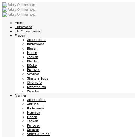
Home
Gutscheine
JAKO Teamwear
Frauen
Accessoires
Bademode
Blusen
Hosen
Jacken
Kleider
Röcke
Pullover
Schuhe
Shirts & Tops
Strümpfe
Sweatshirts
Wäsche
Männer
Accessoires
Anzüge
Bademode
Hemden
Hosen
Jacken
Pullover
Schuhe
Shirts & Polos