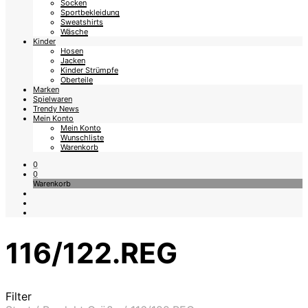
Socken
Sportbekleidung
Sweatshirts
Wäsche
Kinder
Hosen
Jacken
Kinder Strümpfe
Oberteile
Marken
Spielwaren
Trendy News
Mein Konto
Mein Konto
Wunschliste
Warenkorb
0
0
Warenkorb
116/122.REG
Filter