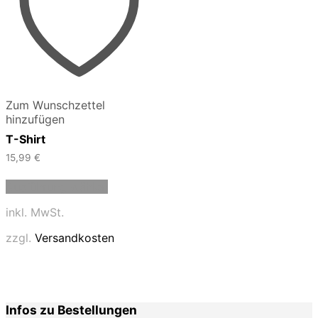
Zum Wunschzettel
hinzufügen
T-Shirt
15,99
€
Dieses
Ausführung wählen
Produkt
weist
inkl. MwSt.
mehrere
Varianten
zzgl.
Versandkosten
auf.
Die
Optionen
können
auf
Infos zu Bestellungen
der