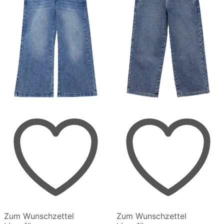
gewählt
gewählt
werden
werden
Zum Wunschzettel
Zum Wunschzettel