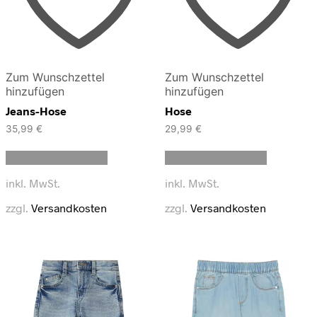
Zum Wunschzettel
Zum Wunschzettel
hinzufügen
hinzufügen
Jeans-Hose
Hose
35,99
€
29,99
€
Dieses
Dieses
Ausführung wählen
Ausführung wählen
Produkt
Produkt
weist
weist
inkl. MwSt.
inkl. MwSt.
mehrere
mehrere
Varianten
Varianten
zzgl.
Versandkosten
zzgl.
Versandkosten
auf.
auf.
Die
Die
Optionen
Optionen
können
können
auf
auf
der
der
Produktseite
Produktse
gewählt
gewählt