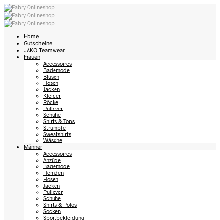
Home
Gutscheine
JAKO Teamwear
Frauen
Accessoires
Bademode
Blusen
Hosen
Jacken
Kleider
Röcke
Pullover
Schuhe
Shirts & Tops
Strümpfe
Sweatshirts
Wäsche
Männer
Accessoires
Anzüge
Bademode
Hemden
Hosen
Jacken
Pullover
Schuhe
Shirts & Polos
Socken
Sportbekleidung