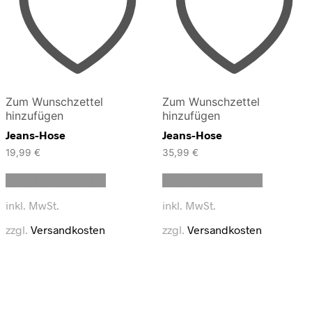
Zum Wunschzettel
Zum Wunschzettel
hinzufügen
hinzufügen
Jeans-Hose
Jeans-Hose
19,99
€
35,99
€
Dieses
Dieses
Ausführung wählen
Ausführung wählen
Produkt
Produkt
weist
weist
inkl. MwSt.
inkl. MwSt.
mehrere
mehrere
Varianten
Varianten
zzgl.
Versandkosten
zzgl.
Versandkosten
auf.
auf.
Die
Die
Optionen
Optionen
können
können
auf
auf
der
der