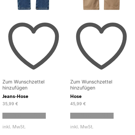
Zum Wunschzettel
Zum Wunschzettel
hinzufügen
hinzufügen
Jeans-Hose
Hose
35,99
€
45,99
€
Dieses
Dieses
Ausführung wählen
Ausführung wählen
Produkt
Produkt
weist
weist
inkl. MwSt.
inkl. MwSt.
mehrere
mehrere
Varianten
Varianten