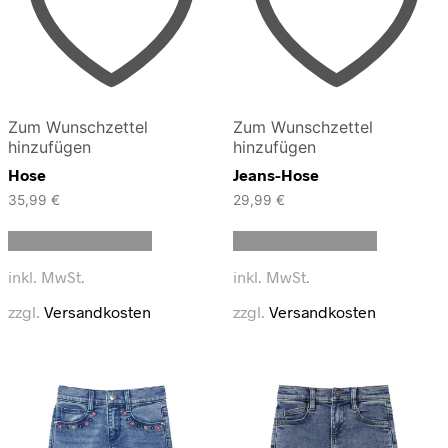
Zum Wunschzettel
Zum Wunschzettel
hinzufügen
hinzufügen
Hose
Jeans-Hose
35,99
€
29,99
€
Dieses
Dieses
Ausführung wählen
Ausführung wählen
Produkt
Produkt
weist
weist
inkl. MwSt.
inkl. MwSt.
mehrere
mehrere
Varianten
Varianten
zzgl.
Versandkosten
zzgl.
Versandkosten
auf.
auf.
Die
Die
Optionen
Optionen
können
können
auf
auf
der
der
Produktseite
Produktse