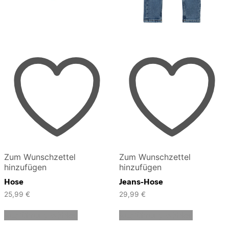
Zum Wunschzettel
Zum Wunschzettel
hinzufügen
hinzufügen
Hose
Jeans-Hose
25,99
€
29,99
€
Dieses
Dieses
Ausführung wählen
Ausführung wählen
Produkt
Produkt
weist
weist