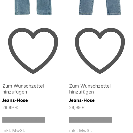
Zum Wunschzettel
Zum Wunschzettel
hinzufügen
hinzufügen
Jeans-Hose
Jeans-Hose
29,99
€
29,99
€
Dieses
Dieses
Ausführung wählen
Ausführung wählen
Produkt
Produkt
weist
weist
inkl. MwSt.
inkl. MwSt.
mehrere
mehrere