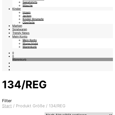
Sweatshirts
Wäsche
Kinder
Hosen
Jacken
Kinder Strümpfe
Oberteile
Marken
Spielwaren
Trendy News
Mein Konto
Mein Konto
Wunschliste
Warenkorb
0
0
Warenkorb
134/REG
Filter
Start
/
Produkt Größe
/
134/REG