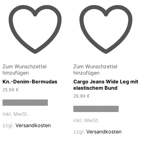
Zum Wunschzettel
Zum Wunschzettel
hinzufügen
hinzufügen
Kn.-Denim-Bermudas
Cargo Jeans Wide Leg mit
elastischem Bund
25,99
€
29,99
€
Dieses
Ausführung wählen
Produkt
Dieses
Ausführung wählen
weist
Produkt
inkl. MwSt.
mehrere
weist
inkl. MwSt.
Varianten
mehrere
zzgl.
Versandkosten
auf.
Varianten
zzgl.
Versandkosten
Die
auf.