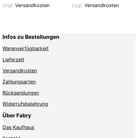
Varianten
Varianten
zzgl.
Versandkosten
zzgl.
Versandkosten
auf.
auf.
Die
Die
Optionen
Optionen
können
können
auf
auf
Infos zu Bestellungen
der
der
Produktseite
Produktse
Warenverfügbarkeit
gewählt
gewählt
werden
werden
Lieferzeit
Versandkosten
Zahlungsarten
Rücksendungen
Widerrufsbelehrung
Über Fabry
Das Kaufhaus