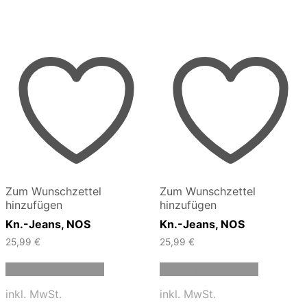
Zum Wunschzettel
Zum Wunschzettel
hinzufügen
hinzufügen
Kn.-Jeans, NOS
Kn.-Jeans, NOS
25,99
€
25,99
€
Dieses
Dieses
Ausführung wählen
Ausführung wählen
Produkt
Produkt
weist
weist
inkl. MwSt.
inkl. MwSt.
mehrere
mehrere