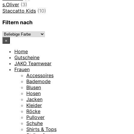
s.Oliver
(3)
Staccatto Kids
(10)
Filtern nach
×
Home
Gutscheine
JAKO Teamwear
Frauen
Accessoires
Bademode
Blusen
Hosen
Jacken
Kleider
Röcke
Pullover
Schuhe
Shirts & Tops