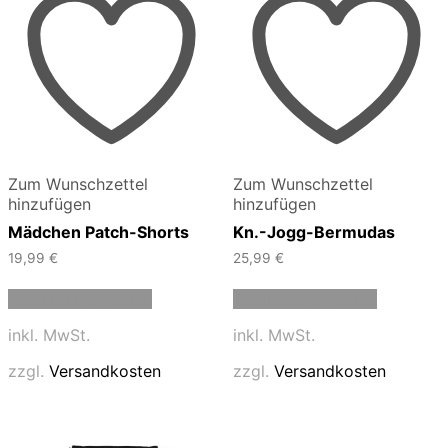
Zum Wunschzettel
Zum Wunschzettel
hinzufügen
hinzufügen
Mädchen Patch-Shorts
Kn.-Jogg-Bermudas
19,99
€
25,99
€
Dieses
Dieses
Ausführung wählen
Ausführung wählen
Produkt
Produkt
weist
weist
inkl. MwSt.
inkl. MwSt.
mehrere
mehrere
Varianten
Varianten
zzgl.
Versandkosten
zzgl.
Versandkosten
auf.
auf.
Die
Die
Optionen
Optionen
können
können