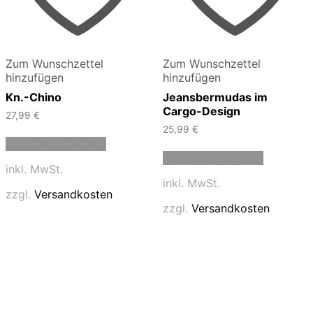
Zum Wunschzettel
Zum Wunschzettel
hinzufügen
hinzufügen
Kn.-Chino
Jeansbermudas im
Cargo-Design
27,99
€
25,99
€
Dieses
Ausführung wählen
Produkt
Dieses
Ausführung wählen
weist
Produkt
inkl. MwSt.
mehrere
weist
inkl. MwSt.
Varianten
mehrere
zzgl.
Versandkosten
auf.
Varianten
zzgl.
Versandkosten
Die
auf.
Optionen
Die
können
Optionen
auf
können
der
auf
Produktseite
der
gewählt
Produktse