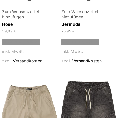
Zum Wunschzettel
Zum Wunschzettel
hinzufügen
hinzufügen
Hose
Bermuda
39,99
€
25,99
€
Dieses
Dieses
Ausführung wählen
Ausführung wählen
Produkt
Produkt
weist
weist
inkl. MwSt.
inkl. MwSt.
mehrere
mehrere
Varianten
Varianten
zzgl.
Versandkosten
zzgl.
Versandkosten
auf.
auf.
Die
Die
Optionen
Optionen
können
können
auf
auf
der
der
Produktseite
Produktse
gewählt
gewählt
werden
werden