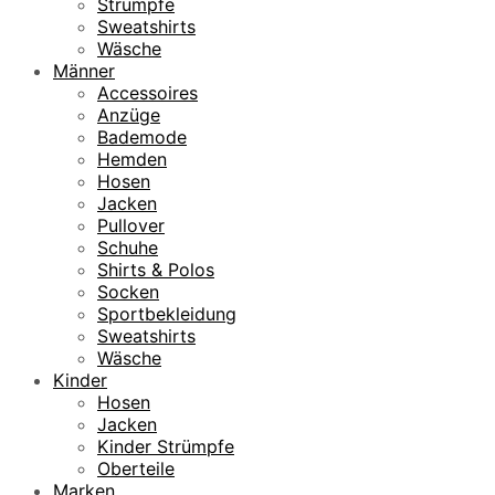
Strümpfe
Sweatshirts
Wäsche
Männer
Accessoires
Anzüge
Bademode
Hemden
Hosen
Jacken
Pullover
Schuhe
Shirts & Polos
Socken
Sportbekleidung
Sweatshirts
Wäsche
Kinder
Hosen
Jacken
Kinder Strümpfe
Oberteile
Marken