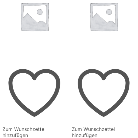
werden
gewählt
werden
Zum Wunschzettel
Zum Wunschzettel
hinzufügen
hinzufügen