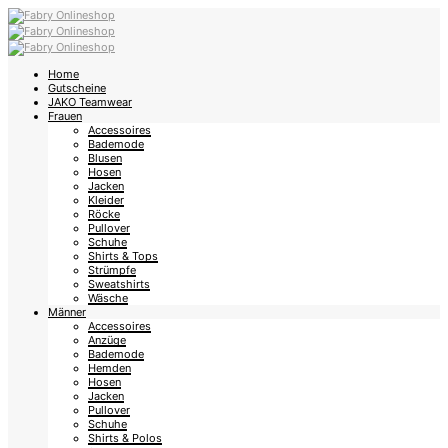
Home
Gutscheine
JAKO Teamwear
Frauen
Accessoires
Bademode
Blusen
Hosen
Jacken
Kleider
Röcke
Pullover
Schuhe
Shirts & Tops
Strümpfe
Sweatshirts
Wäsche
Männer
Accessoires
Anzüge
Bademode
Hemden
Hosen
Jacken
Pullover
Schuhe
Shirts & Polos