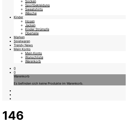
Socken
Sportbekleidung
Sweatshirts
Wäsche
Kinder
Hosen
Jacken
Kinder Strümpfe
Oberteile
Marken
Spielwaren
Trendy News
Mein Konto
Mein Konto
Wunschliste
Warenkorb
0
0
Warenkorb
Es befinden sich keine Produkte im Warenkorb.
146