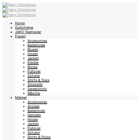
Home
Gutscheine
JAKO Teamwear
Frauen
Accessoires
Bademode
Blusen
Hosen
Jacken
Kleider
Röcke
Pullover
Schuhe
Shirts & Tops
Strümpfe
Sweatshirts
Wäsche
Männer
Accessoires
Anzüge
Bademode
Hemden
Hosen
Jacken
Pullover
Schuhe
Shirts & Polos