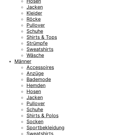
Hosen
Jacken
Kleider
Röcke
Pullover
Schuhe
Shirts & Tops
Strümpfe
Sweatshirts
Wäsche
Männer
Accessoires
Anzüge
Bademode
Hemden
Hosen
Jacken
Pullover
Schuhe
Shirts & Polos
Socken
Sportbekleidung
Sweatshirts