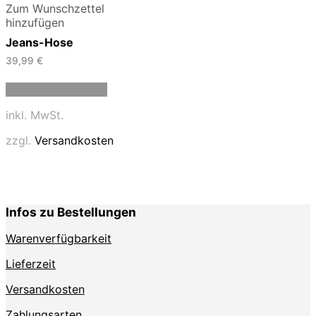
Zum Wunschzettel
hinzufügen
Jeans-Hose
39,99
€
Dieses
Ausführung wählen
Produkt
weist
inkl. MwSt.
mehrere
Varianten
zzgl.
Versandkosten
auf.
Die
Optionen
können
auf
Infos zu Bestellungen
der
Produktseite
Warenverfügbarkeit
gewählt
werden
Lieferzeit
Versandkosten
Zahlungsarten