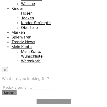
Wäsche
Kinder
Hosen
Jacken
Kinder Strümpfe
Oberteile
Marken
Spielwaren
Trendy News
Mein Konto
Mein Konto
Wunschliste
Warenkorb
×
What are you looking for?
Vertrag widerrufen