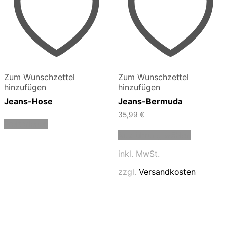
Zum Wunschzettel
Zum Wunschzettel
hinzufügen
hinzufügen
Jeans-Hose
Jeans-Bermuda
35,99
€
Weiterlesen
Dieses
Ausführung wählen
Produkt
weist
inkl. MwSt.
mehrere
Varianten
zzgl.
Versandkosten
auf.
Die
Optionen
können
auf