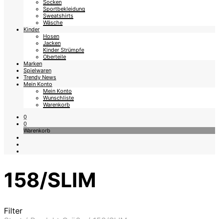
Socken
Sportbekleidung
Sweatshirts
Wäsche
Kinder
Hosen
Jacken
Kinder Strümpfe
Oberteile
Marken
Spielwaren
Trendy News
Mein Konto
Mein Konto
Wunschliste
Warenkorb
0
0
Warenkorb
158/SLIM
Filter