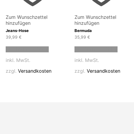
Zum Wunschzettel
Zum Wunschzettel
hinzufügen
hinzufügen
Jeans-Hose
Bermuda
39,99
€
35,99
€
Dieses
Dieses
Ausführung wählen
Ausführung wählen
Produkt
Produk
weist
weist
inkl. MwSt.
inkl. MwSt.
mehrere
mehrer
n
Varianten
Variant
zzgl.
Versandkosten
zzgl.
Versandkosten
auf.
auf.
Die
Die
n
Optionen
Option
können
können
auf
auf
der
der
eite
Produktseite
Produk
gewählt
gewähl
werden
werde