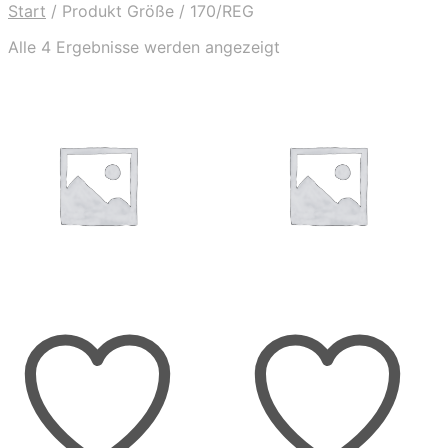
Start
/
Produkt Größe
/
170/REG
Nach
Alle 4 Ergebnisse werden angezeigt
Aktualität
sortiert