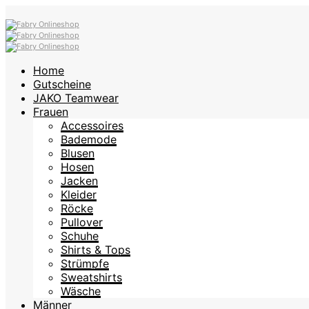
Home
Gutscheine
JAKO Teamwear
Frauen
Accessoires
Bademode
Blusen
Hosen
Jacken
Kleider
Röcke
Pullover
Schuhe
Shirts & Tops
Strümpfe
Sweatshirts
Wäsche
Männer