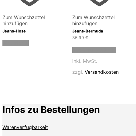
Zum Wunschzettel
Zum Wunschzettel
hinzufügen
hinzufügen
Jeans-Hose
Jeans-Bermuda
35,99
€
Weiterlesen
Dieses
Ausführung wählen
Produkt
weist
inkl. MwSt.
mehrere
Variante
zzgl.
Versandkosten
auf.
Die
Optione
können
auf
der
Infos zu Bestellungen
Produkts
gewählt
werden
Warenverfügbarkeit