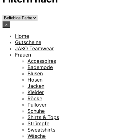
×
Home
Gutscheine
JAKO Teamwear
Frauen
Accessoires
Bademode
Blusen
Hosen
Jacken
Kleider
Röcke
Pullover
Schuhe
Shirts & Tops
Strümpfe
Sweatshirts
Wäsche