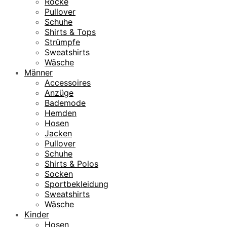
Röcke
Pullover
Schuhe
Shirts & Tops
Strümpfe
Sweatshirts
Wäsche
Männer
Accessoires
Anzüge
Bademode
Hemden
Hosen
Jacken
Pullover
Schuhe
Shirts & Polos
Socken
Sportbekleidung
Sweatshirts
Wäsche
Kinder
Hosen