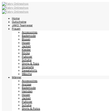
Home
Gutscheine
JAKO Teamwear
Frauen
Accessoires
Bademode
Blusen
Hosen
Jacken
Kleider
Röcke
Pullover
Schuhe
Shirts & Tops
Strümpfe
Sweatshirts
Wäsche
Männer
Accessoires
Anzüge
Bademode
Hemden
Hosen
Jacken
Pullover
Schuhe
Shirts & Polos