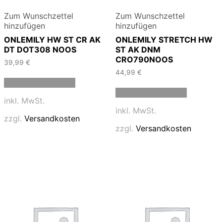
Zum Wunschzettel
Zum Wunschzettel
hinzufügen
hinzufügen
ONLEMILY HW ST CR AK
ONLEMILY STRETCH HW
DT DOT308 NOOS
ST AK DNM
CRO790NOOS
39,99
€
44,99
€
Dieses
Ausführung wählen
Produkt
Dieses
Ausführung wählen
weist
Produkt
inkl. MwSt.
mehrere
weist
inkl. MwSt.
Varianten
mehrere
zzgl.
Versandkosten
auf.
Varianten
zzgl.
Versandkosten
Die
auf.
Optionen
Die
können
Optionen
auf
können
der
auf
Produktseite
der
gewählt
Produktse
werden
gewählt
werden