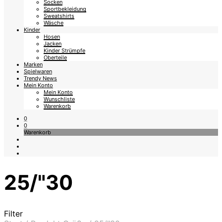
Socken
Sportbekleidung
Sweatshirts
Wäsche
Kinder
Hosen
Jacken
Kinder Strümpfe
Oberteile
Marken
Spielwaren
Trendy News
Mein Konto
Mein Konto
Wunschliste
Warenkorb
0
0
Warenkorb
25/"30
Filter