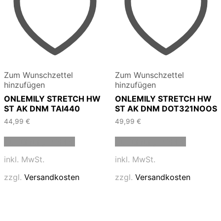
Zum Wunschzettel
Zum Wunschzettel
hinzufügen
hinzufügen
ONLEMILY STRETCH HW
ONLEMILY STRETCH HW
ST AK DNM TAI440
ST AK DNM DOT321NOOS
44,99
€
49,99
€
Dieses
Dieses
Ausführung wählen
Ausführung wählen
Produkt
Produkt
weist
weist
inkl. MwSt.
inkl. MwSt.
mehrere
mehrere
Varianten
Varianten
zzgl.
Versandkosten
zzgl.
Versandkosten
auf.
auf.
Die
Die
Optionen
Optionen
können
können