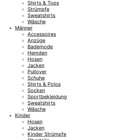
Shirts & Tops
Strümpfe
Sweatshirts
Wäsche
Männer
Accessoires
Anzüge
Bademode
Hemden
Hosen
Jacken
Pullover
Schuhe
Shirts & Polos
Socken
Sportbekleidung
Sweatshirts
Wäsche
Kinder
Hosen
Jacken
Kinder Strümpfe