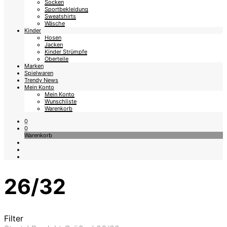
Socken
Sportbekleidung
Sweatshirts
Wäsche
Kinder
Hosen
Jacken
Kinder Strümpfe
Oberteile
Marken
Spielwaren
Trendy News
Mein Konto
Mein Konto
Wunschliste
Warenkorb
0
0
Warenkorb
26/32
Filter