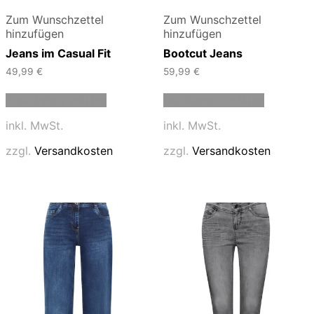
Zum Wunschzettel
Zum Wunschzettel
hinzufügen
hinzufügen
Jeans im Casual Fit
Bootcut Jeans
49,99
€
59,99
€
Dieses
Dieses
Ausführung wählen
Ausführung wählen
Produkt
Produkt
weist
weist
inkl. MwSt.
inkl. MwSt.
mehrere
mehrere
Varianten
Varianten
zzgl.
Versandkosten
zzgl.
Versandkosten
auf.
auf.
Die
Die
Optionen
Optionen
können
können
auf
auf
der
der
Produktseite
Produktse
gewählt
gewählt
werden
werden