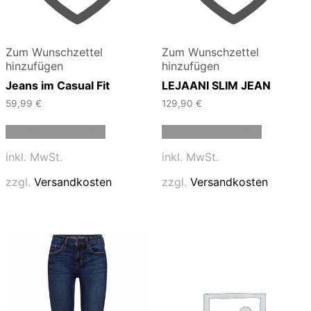
Zum Wunschzettel
Zum Wunschzettel
hinzufügen
hinzufügen
Jeans im Casual Fit
LEJAANI SLIM JEAN
59,99
€
129,90
€
Dieses
Dieses
Ausführung wählen
Ausführung wählen
Produkt
Produkt
weist
weist
inkl. MwSt.
inkl. MwSt.
mehrere
mehrere
Varianten
Varianten
zzgl.
Versandkosten
zzgl.
Versandkosten
auf.
auf.
Die
Die
Optionen
Optionen
können
können
auf
auf
der
der
Produktseite
Produktse
gewählt
gewählt
werden
werden