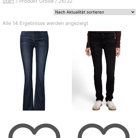
Start
/
Produkt Größe
/
26/32
Nach
Alle 14 Ergebnisse werden angezeigt
Aktualität
sortiert