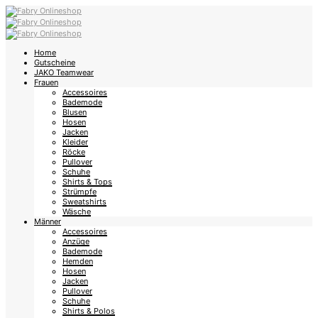
Home
Gutscheine
JAKO Teamwear
Frauen
Accessoires
Bademode
Blusen
Hosen
Jacken
Kleider
Röcke
Pullover
Schuhe
Shirts & Tops
Strümpfe
Sweatshirts
Wäsche
Männer
Accessoires
Anzüge
Bademode
Hemden
Hosen
Jacken
Pullover
Schuhe
Shirts & Polos