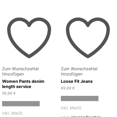
Zum Wunschzettel
Zum Wunschzettel
hinzufügen
hinzufügen
Women Pants denim
Loose Fit Jeans
length service
69,99
€
59,99
€
Dieses
Ausführung wählen
Dieses
Produkt
Ausführung wählen
Produkt
weist
inkl. MwSt.
weist
mehrere
inkl. MwSt.
mehrere
Varianten