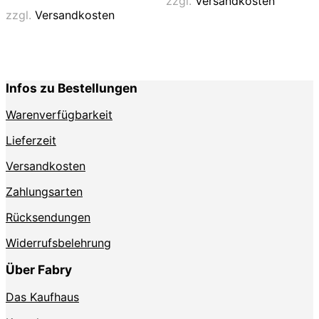
zzgl.
Versandkosten
Varianten
auf.
zzgl.
Versandkosten
auf.
Die
Die
Optionen
Optionen
können
können
auf
auf
der
Infos zu Bestellungen
der
Produktse
Produktseite
gewählt
Warenverfügbarkeit
gewählt
werden
werden
Lieferzeit
Versandkosten
Zahlungsarten
Rücksendungen
Widerrufsbelehrung
Über Fabry
Das Kaufhaus