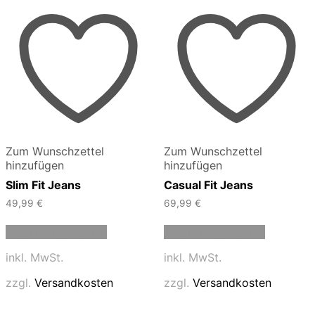
Zum Wunschzettel
Zum Wunschzettel
hinzufügen
hinzufügen
Slim Fit Jeans
Casual Fit Jeans
49,99
€
69,99
€
Dieses
Dieses
Ausführung wählen
Ausführung wählen
Produkt
Produkt
weist
weist
inkl. MwSt.
inkl. MwSt.
mehrere
mehrere
Varianten
Varianten
zzgl.
Versandkosten
zzgl.
Versandkosten
auf.
auf.
Die
Die