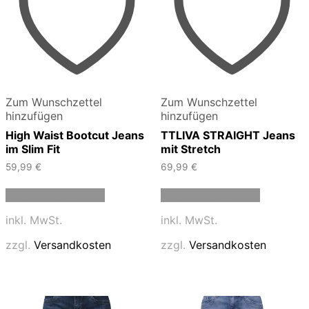
Zum Wunschzettel
Zum Wunschzettel
hinzufügen
hinzufügen
High Waist Bootcut Jeans
TTLIVA STRAIGHT Jeans
im Slim Fit
mit Stretch
59,99
€
69,99
€
Dieses
Dieses
Ausführung wählen
Ausführung wählen
Produkt
Produkt
weist
weist
inkl. MwSt.
inkl. MwSt.
mehrere
mehrere
Varianten
Varianten
zzgl.
Versandkosten
zzgl.
Versandkosten
auf.
auf.
Die
Die
Optionen
Optionen
können
können
auf
auf