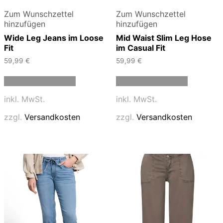
Zum Wunschzettel
Zum Wunschzettel
hinzufügen
hinzufügen
Wide Leg Jeans im Loose
Mid Waist Slim Leg Hose
Fit
im Casual Fit
59,99
€
59,99
€
Dieses
Dieses
Ausführung wählen
Ausführung wählen
Produkt
Produkt
weist
weist
inkl. MwSt.
inkl. MwSt.
mehrere
mehrere
Varianten
Varianten
zzgl.
Versandkosten
zzgl.
Versandkosten
auf.
auf.
Die
Die
Optionen
Optionen
können
können
auf
auf
der
der
Produktseite
Produktse
gewählt
gewählt
werden
werden