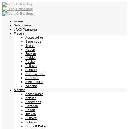
Home
Gutscheine
JAKO Teamwear
Frauen
Accessoires
Bademode
Blusen
Hosen
Jacken
Kleider
Röcke
Pullover
Schuhe
Shirts & Tops
Strümpfe
Sweatshirts
Wäsche
Männer
Accessoires
Anzüge
Bademode
Hemden
Hosen
Jacken
Pullover
Schuhe
Shirts & Polos