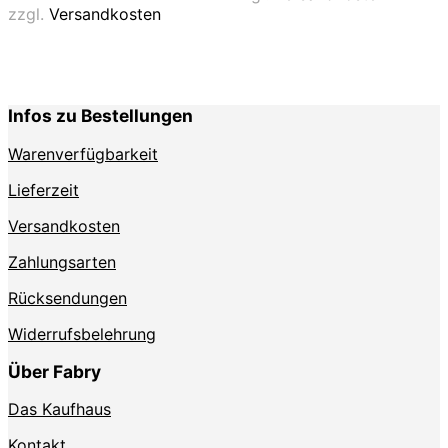
Varianten
auf.
zzgl.
Versandkosten
auf.
Die
Die
Optionen
Optionen
können
können
auf
auf
der
Infos zu Bestellungen
der
Produktse
Produktseite
gewählt
Warenverfügbarkeit
gewählt
werden
werden
Lieferzeit
Versandkosten
Zahlungsarten
Rücksendungen
Widerrufsbelehrung
Über Fabry
Das Kaufhaus
Kontakt