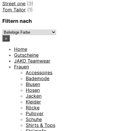
Street one
(3)
Tom Tailor
(1)
Filtern nach
×
Home
Gutscheine
JAKO Teamwear
Frauen
Accessoires
Bademode
Blusen
Hosen
Jacken
Kleider
Röcke
Pullover
Schuhe
Shirts & Tops