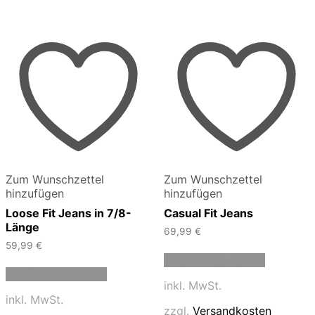
Zum Wunschzettel
Zum Wunschzettel
hinzufügen
hinzufügen
Loose Fit Jeans in 7/8-
Casual Fit Jeans
Länge
69,99
€
59,99
€
Dieses
Ausführung wählen
Dieses
Produkt
Ausführung wählen
Produkt
weist
inkl. MwSt.
weist
mehrere
inkl. MwSt.
mehrere
Varianten
zzgl.
Versandkosten