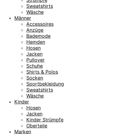
Strümpfe
Sweatshirts
Wäsche
Männer
Accessoires
Anzüge
Bademode
Hemden
Hosen
Jacken
Pullover
Schuhe
Shirts & Polos
Socken
Sportbekleidung
Sweatshirts
Wäsche
Kinder
Hosen
Jacken
Kinder Strümpfe
Oberteile
Marken