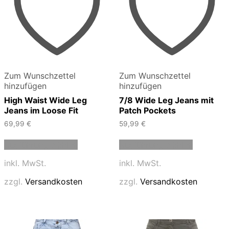
Zum Wunschzettel
Zum Wunschzettel
hinzufügen
hinzufügen
High Waist Wide Leg
7/8 Wide Leg Jeans mit
Jeans im Loose Fit
Patch Pockets
69,99
€
59,99
€
Dieses
Dieses
Ausführung wählen
Ausführung wählen
Produkt
Produkt
weist
weist
inkl. MwSt.
inkl. MwSt.
mehrere
mehrere
Varianten
Varianten
zzgl.
Versandkosten
zzgl.
Versandkosten
auf.
auf.
Die
Die
Optionen
Optionen
können
können
auf
auf