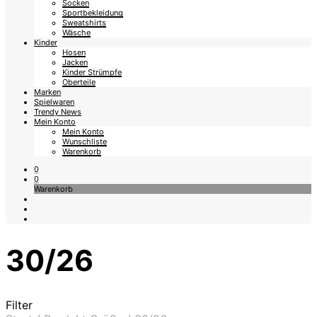
Socken
Sportbekleidung
Sweatshirts
Wäsche
Kinder
Hosen
Jacken
Kinder Strümpfe
Oberteile
Marken
Spielwaren
Trendy News
Mein Konto
Mein Konto
Wunschliste
Warenkorb
0
0
Warenkorb
30/26
Filter