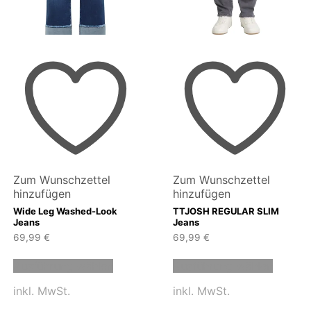
Zum Wunschzettel
Zum Wunschzettel
hinzufügen
hinzufügen
Wide Leg Washed-Look
TTJOSH REGULAR SLIM
Jeans
Jeans
69,99
€
69,99
€
Dieses
Dieses
Ausführung wählen
Ausführung wählen
Produkt
Produk
weist
weist
inkl. MwSt.
inkl. MwSt.
mehrere
mehrer
n
Varianten
Variant