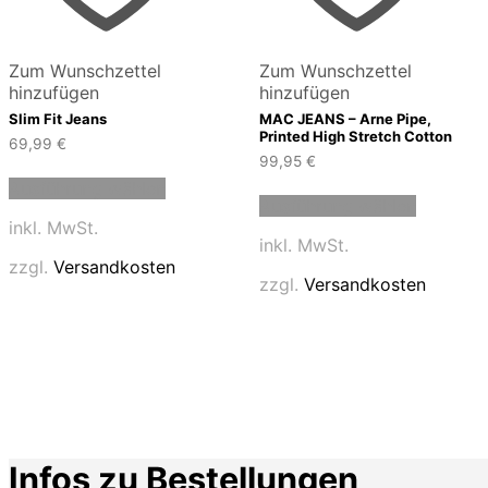
Zum Wunschzettel
Zum Wunschzettel
hinzufügen
hinzufügen
Slim Fit Jeans
MAC JEANS – Arne Pipe,
Printed High Stretch Cotton
69,99
€
99,95
€
Dieses
Dieses
Ausführung wählen
Produkt
Ausführung wählen
Produkt
weist
inkl. MwSt.
weist
mehrere
inkl. MwSt.
mehrere
Varianten
zzgl.
Versandkosten
Variante
auf.
zzgl.
Versandkosten
auf.
Die
Die
Optionen
Optione
können
können
auf
auf
der
der
Produktseite
Produkts
gewählt
gewählt
werden
Infos zu Bestellungen
werden