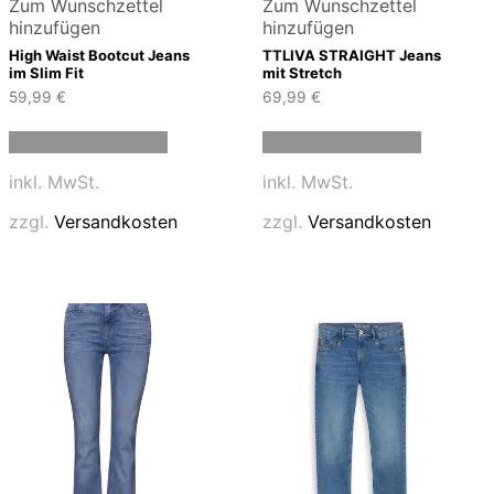
Zum Wunschzettel
Zum Wunschzettel
hinzufügen
hinzufügen
High Waist Bootcut Jeans
TTLIVA STRAIGHT Jeans
im Slim Fit
mit Stretch
59,99
€
69,99
€
Dieses
Dieses
Ausführung wählen
Ausführung wählen
Produkt
Produkt
weist
weist
inkl. MwSt.
inkl. MwSt.
mehrere
mehrere
Varianten
Variante
zzgl.
Versandkosten
zzgl.
Versandkosten
auf.
auf.
Die
Die
Optionen
Optione
können
können
auf
auf
der
der
Produktseite
Produkts
gewählt
gewählt
werden
werden