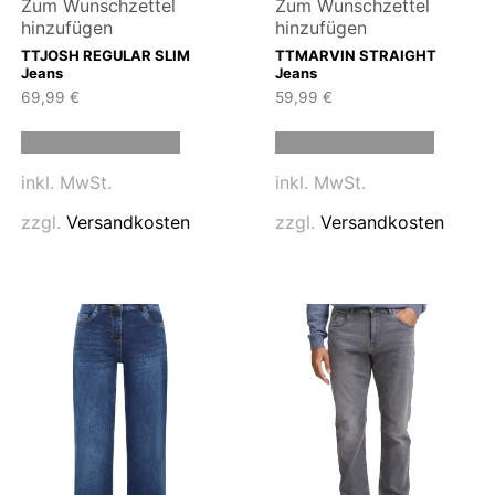
Zum Wunschzettel
Zum Wunschzettel
hinzufügen
hinzufügen
TTJOSH REGULAR SLIM
TTMARVIN STRAIGHT
Jeans
Jeans
69,99
€
59,99
€
Dieses
Dieses
Ausführung wählen
Ausführung wählen
Produkt
Produk
weist
weist
inkl. MwSt.
inkl. MwSt.
mehrere
mehrer
n
Varianten
Variant
zzgl.
Versandkosten
zzgl.
Versandkosten
auf.
auf.
Die
Die
n
Optionen
Option
können
können
auf
auf
der
der
eite
Produktseite
Produk
gewählt
gewähl
werden
werde