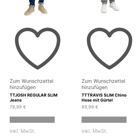
Zum Wunschzettel
Zum Wunschzettel
hinzufügen
hinzufügen
TTJOSH REGULAR SLIM
TTTRAVIS SLIM Chino
Jeans
Hose mit Gürtel
79,99
€
69,99
€
Dieses
Diese
Ausführung wählen
Ausführung wählen
t
Produkt
Produ
weist
weist
inkl. MwSt.
inkl. MwSt.
e
mehrere
mehre
en
Varianten
Varia