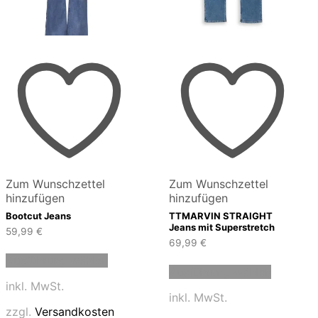
Zum Wunschzettel
Zum Wunschzettel
hinzufügen
hinzufügen
Bootcut Jeans
TTMARVIN STRAIGHT
Jeans mit Superstretch
59,99
€
69,99
€
Dieses
Dieses
Ausführung wählen
Produkt
Ausführung wählen
Produkt
weist
inkl. MwSt.
weist
mehrere
inkl. MwSt.
mehrere
Varianten
zzgl.
Versandkosten
Variante