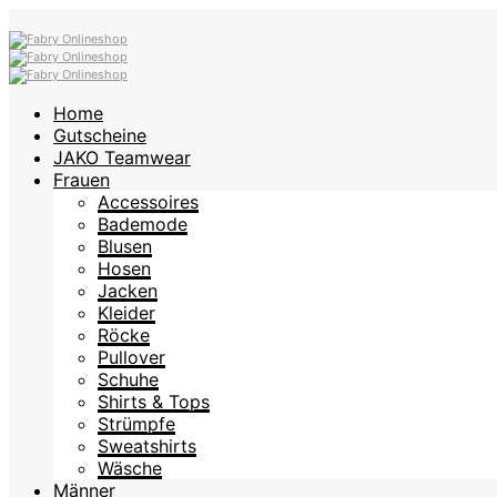
Home
Gutscheine
JAKO Teamwear
Frauen
Accessoires
Bademode
Blusen
Hosen
Jacken
Kleider
Röcke
Pullover
Schuhe
Shirts & Tops
Strümpfe
Sweatshirts
Wäsche
Männer