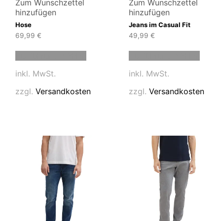
Zum Wunschzettel
Zum Wunschzettel
hinzufügen
hinzufügen
Hose
Jeans im Casual Fit
69,99
€
49,99
€
Dieses
Diese
Ausführung wählen
Ausführung wählen
Produkt
Produ
t
weist
weist
inkl. MwSt.
inkl. MwSt.
mehrere
mehre
e
Varianten
Varia
zzgl.
Versandkosten
zzgl.
Versandkosten
en
auf.
auf.
Die
Die
Optionen
Optio
en
können
könn
auf
auf
der
der
Produktseite
Produ
tseite
gewählt
gewäh
t
werden
werd
n