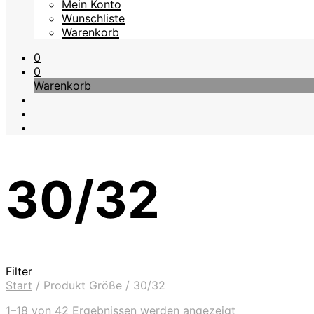
Mein Konto
Wunschliste
Warenkorb
0
0
Warenkorb
30/32
Filter
Start
/
Produkt Größe
/
30/32
Nach
1–18 von 42 Ergebnissen werden angezeigt