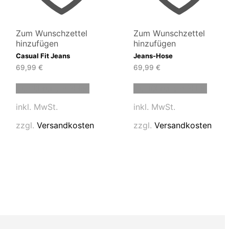
Zum Wunschzettel
Zum Wunschzettel
hinzufügen
hinzufügen
Casual Fit Jeans
Jeans-Hose
69,99
€
69,99
€
Dieses
Diese
Ausführung wählen
Ausführung wählen
t
Produkt
Produ
weist
weist
inkl. MwSt.
inkl. MwSt.
e
mehrere
mehre
en
Varianten
Varia
zzgl.
Versandkosten
zzgl.
Versandkosten
auf.
auf.
Die
Die
en
Optionen
Optio
können
könn
auf
auf
der
der
tseite
Produktseite
Produ
t
gewählt
gewäh
n
werden
werd