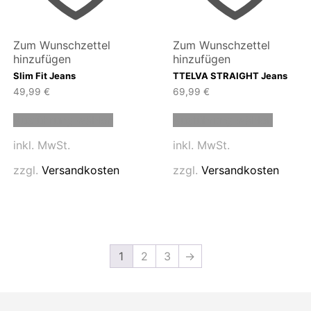
Zum Wunschzettel
Zum Wunschzettel
hinzufügen
hinzufügen
Slim Fit Jeans
TTELVA STRAIGHT Jeans
49,99
€
69,99
€
Dieses
Dieses
Ausführung wählen
Ausführung wählen
Produkt
Produk
weist
weist
inkl. MwSt.
inkl. MwSt.
mehrere
mehrer
Varianten
Variant
zzgl.
Versandkosten
zzgl.
Versandkosten
n
auf.
auf.
Die
Die
Optionen
Option
n
können
können
auf
auf
der
der
1
2
3
→
Produktseite
Produk
eite
gewählt
gewähl
werden
werde