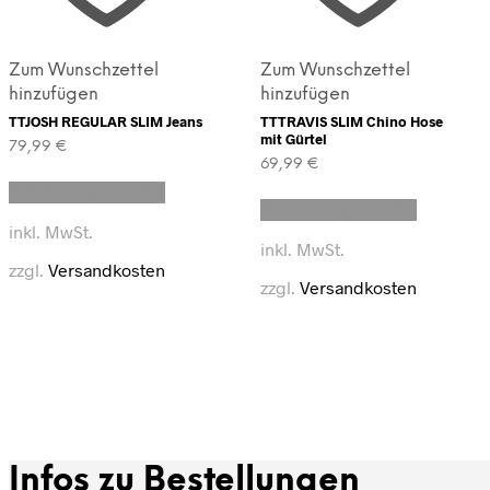
Zum Wunschzettel
Zum Wunschzettel
hinzufügen
hinzufügen
TTJOSH REGULAR SLIM Jeans
TTTRAVIS SLIM Chino Hose
mit Gürtel
79,99
€
69,99
€
Dieses
Dieses
Ausführung wählen
Produkt
Ausführung wählen
Produkt
weist
inkl. MwSt.
weist
mehrere
inkl. MwSt.
mehrere
Varianten
zzgl.
Versandkosten
Varianten
auf.
zzgl.
Versandkosten
auf.
Die
Die
Optionen
Optionen
können
können
auf
auf
der
der
Produktseite
Produkts
gewählt
gewählt
werden
werden
Infos zu Bestellungen