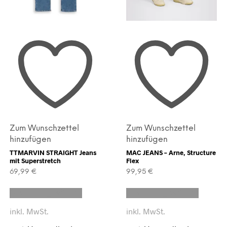
Zum Wunschzettel
Zum Wunschzettel
hinzufügen
hinzufügen
TTMARVIN STRAIGHT Jeans
MAC JEANS – Arne, Structure
mit Superstretch
Flex
69,99
€
99,95
€
Dieses
Dieses
Ausführung wählen
Ausführung wählen
Produkt
Produk
weist
weist
inkl. MwSt.
inkl. MwSt.
mehrere
mehrer
Varianten
Variant