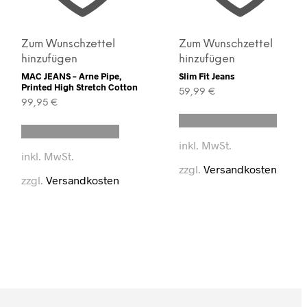
Zum Wunschzettel
Zum Wunschzettel
hinzufügen
hinzufügen
MAC JEANS – Arne Pipe,
Slim Fit Jeans
Printed High Stretch Cotton
59,99
€
99,95
€
Diese
Dieses
Ausführung wählen
t
Produ
Ausführung wählen
Produkt
weist
inkl. MwSt.
weist
e
mehre
inkl. MwSt.
mehrere
en
Varian
zzgl.
Versandkosten
Varianten
auf.
zzgl.
Versandkosten
auf.
Die
Die
en
Optio
Optionen
könne
können
auf
auf
der
der
seite
Produ
Produktseite
t
gewäh
gewählt
werd
werden