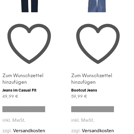
Zum Wunschzettel
Zum Wunschzettel
hinzufügen
hinzufügen
Jeans im Casual Fit
Bootcut Jeans
49,99
€
59,99
€
Dieses
Dieses
Ausführung wählen
Ausführung wählen
Produkt
Produkt
weist
weist
inkl. MwSt.
inkl. MwSt.
mehrere
mehrere
Varianten
Varianten
zzgl.
Versandkosten
zzgl.
Versandkosten
auf.
auf.