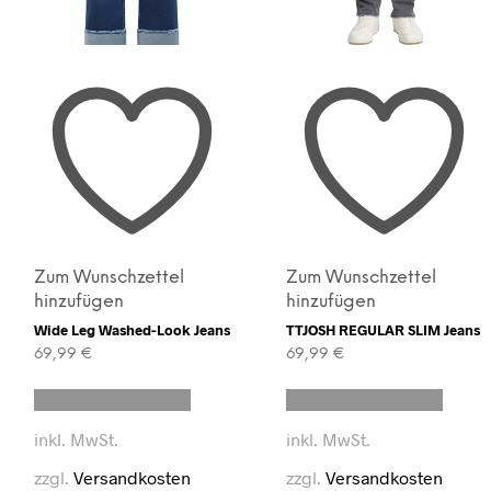
Zum Wunschzettel
Zum Wunschzettel
hinzufügen
hinzufügen
Wide Leg Washed-Look Jeans
TTJOSH REGULAR SLIM Jeans
69,99
€
69,99
€
Dieses
Diese
Ausführung wählen
Ausführung wählen
Produkt
Produ
t
weist
weist
inkl. MwSt.
inkl. MwSt.
mehrere
mehre
e
Varianten
Varian
zzgl.
Versandkosten
zzgl.
Versandkosten
en
auf.
auf.