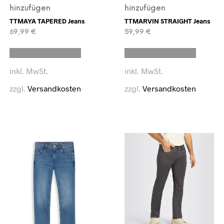
hinzufügen
hinzufügen
TTMAYA TAPERED Jeans
TTMARVIN STRAIGHT Jeans
69,99
€
59,99
€
Dieses
Dieses
Ausführung wählen
Ausführung wählen
Produkt
Produk
weist
weist
inkl. MwSt.
inkl. MwSt.
mehrere
mehrer
Varianten
Variant
zzgl.
Versandkosten
zzgl.
Versandkosten
auf.
auf.
Die
Die
Optionen
Option
können
können
auf
auf
der
der
Produktseite
Produkt
eite
gewählt
gewähl
werden
werden