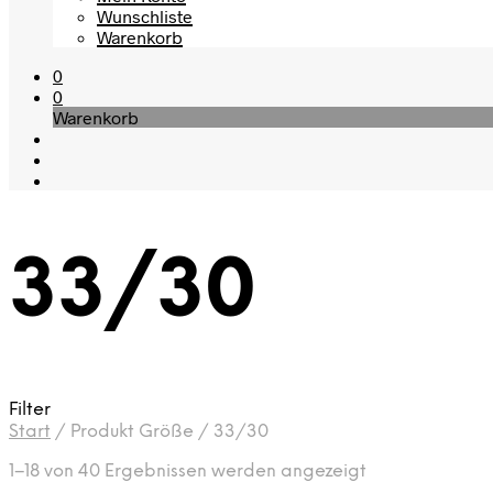
Wunschliste
Warenkorb
0
0
Warenkorb
33/30
Filter
Start
/
Produkt Größe
/
33/30
Nach
1–18 von 40 Ergebnissen werden angezeigt
Aktualität