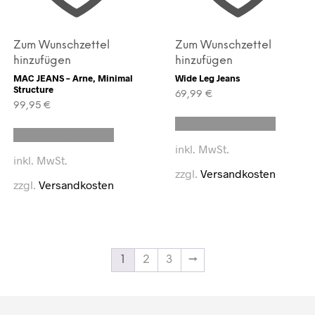
Zum Wunschzettel
Zum Wunschzettel
hinzufügen
hinzufügen
MAC JEANS – Arne, Minimal
Wide Leg Jeans
Structure
69,99
€
99,95
€
Dieses
Dieses
Ausführung wählen
Produk
Ausführung wählen
Produkt
weist
inkl. MwSt.
weist
mehrer
inkl. MwSt.
mehrere
Variant
zzgl.
Versandkosten
Varianten
auf.
zzgl.
Versandkosten
auf.
Die
Die
Option
Optionen
können
können
auf
auf
der
der
Produkt
1
2
3
→
eite
Produktseite
gewähl
gewählt
werden
werden