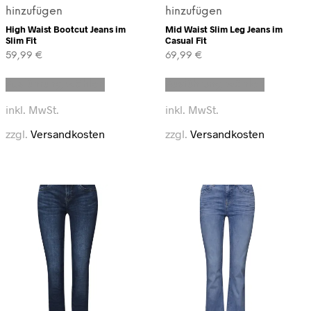
hinzufügen
hinzufügen
High Waist Bootcut Jeans im
Mid Waist Slim Leg Jeans im
Slim Fit
Casual Fit
59,99
€
69,99
€
Dieses
Dieses
Ausführung wählen
Ausführung wählen
Produkt
Produkt
weist
weist
inkl. MwSt.
inkl. MwSt.
mehrere
mehrere
Varianten
Varianten
zzgl.
Versandkosten
zzgl.
Versandkosten
auf.
auf.
Die
Die
Optionen
Optionen
können
können
auf
auf
der
der
Produktseite
Produkts
gewählt
gewählt
werden
werden