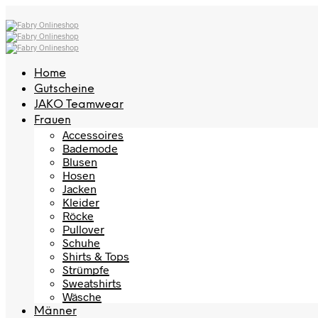
Home
Gutscheine
JAKO Teamwear
Frauen
Accessoires
Bademode
Blusen
Hosen
Jacken
Kleider
Röcke
Pullover
Schuhe
Shirts & Tops
Strümpfe
Sweatshirts
Wäsche
Männer