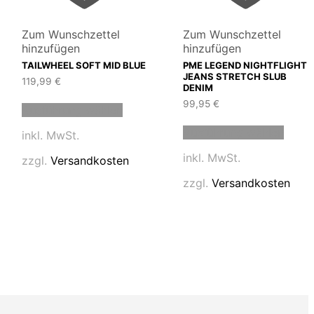
Zum Wunschzettel
Zum Wunschzettel
hinzufügen
hinzufügen
TAILWHEEL SOFT MID BLUE
PME LEGEND NIGHTFLIGHT
JEANS STRETCH SLUB
119,99
€
DENIM
Dieses
99,95
€
Ausführung wählen
t
Produkt
Diese
weist
Ausführung wählen
Produ
inkl. MwSt.
e
mehrere
weist
en
Varianten
inkl. MwSt.
zzgl.
Versandkosten
mehre
auf.
Varia
Die
zzgl.
Versandkosten
auf.
en
Optionen
Die
können
Optio
auf
könn
der
auf
tseite
Produktseite
der
t
gewählt
Produ
n
werden
gewäh
werd