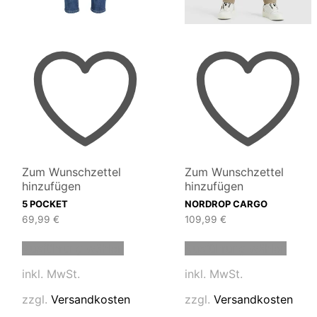
Zum Wunschzettel
Zum Wunschzettel
hinzufügen
hinzufügen
5 POCKET
NORDROP CARGO
69,99
€
109,99
€
Dieses
Diese
Ausführung wählen
Ausführung wählen
Produkt
Produ
t
weist
weist
inkl. MwSt.
inkl. MwSt.
mehrere
mehre
e
Varianten
Varia
zzgl.
Versandkosten
zzgl.
Versandkosten
en
auf.
auf.