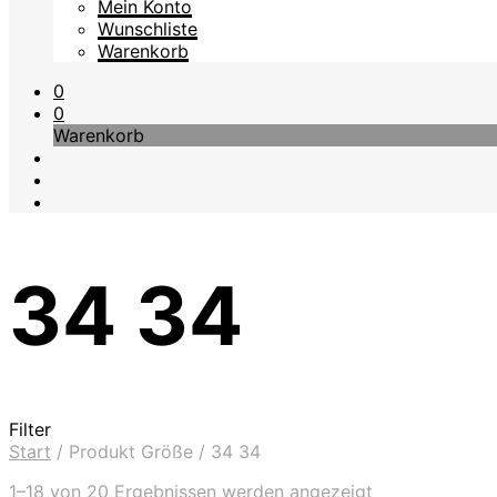
Mein Konto
Wunschliste
Warenkorb
0
0
Warenkorb
34 34
Filter
Start
/
Produkt Größe
/
34 34
Nach
1–18 von 20 Ergebnissen werden angezeigt