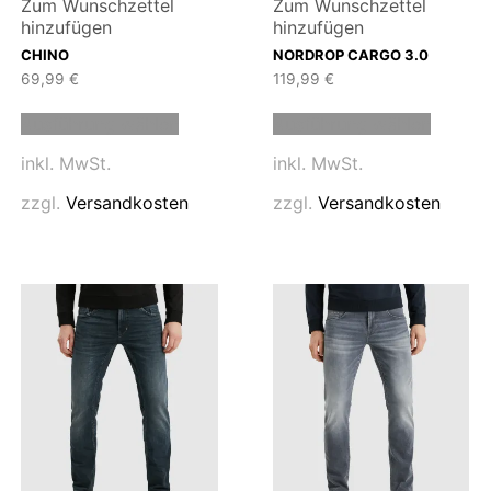
Zum Wunschzettel
Zum Wunschzettel
hinzufügen
hinzufügen
CHINO
NORDROP CARGO 3.0
69,99
€
119,99
€
Dieses
Dieses
Ausführung wählen
Ausführung wählen
Produkt
Produk
weist
weist
inkl. MwSt.
inkl. MwSt.
mehrere
mehrer
n
Varianten
Variant
zzgl.
Versandkosten
zzgl.
Versandkosten
auf.
auf.
Die
Die
n
Optionen
Option
können
können
auf
auf
der
der
eite
Produktseite
Produk
gewählt
gewähl
werden
werde