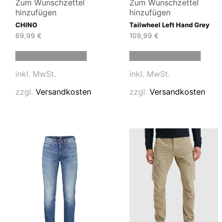
Zum Wunschzettel
Zum Wunschzettel
hinzufügen
hinzufügen
CHINO
Tailwheel Left Hand Grey
69,99
€
109,99
€
Dieses
Diese
Ausführung wählen
Ausführung wählen
t
Produkt
Produ
weist
weist
inkl. MwSt.
inkl. MwSt.
e
mehrere
mehre
en
Varianten
Varia
zzgl.
Versandkosten
zzgl.
Versandkosten
auf.
auf.
Die
Die
en
Optionen
Optio
können
könn
auf
auf
der
der
tseite
Produktseite
Produ
t
gewählt
gewäh
n
werden
werd