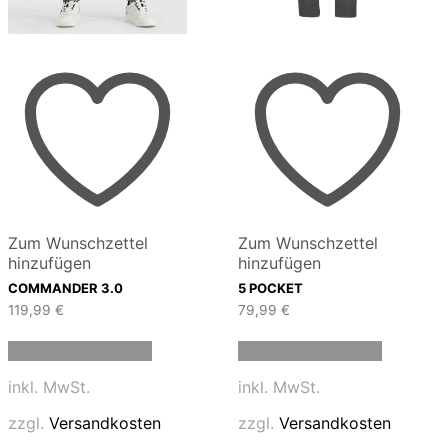
Zum Wunschzettel
Zum Wunschzettel
hinzufügen
hinzufügen
COMMANDER 3.0
5 POCKET
119,99
€
79,99
€
Dieses
Dieses
Ausführung wählen
Ausführung wählen
Produkt
Produkt
weist
weist
inkl. MwSt.
inkl. MwSt.
mehrere
mehrere
Varianten
Variante
zzgl.
Versandkosten
zzgl.
Versandkosten
auf.
auf.