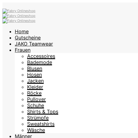
Home
Gutscheine
JAKO Teamwear
Frauen
Accessoires
Bademode
Blusen
Hosen
Jacken
Kleider
Röcke
Pullover
Schuhe
Shirts & Tops
Strümpfe
Sweatshirts
Wäsche
Männer