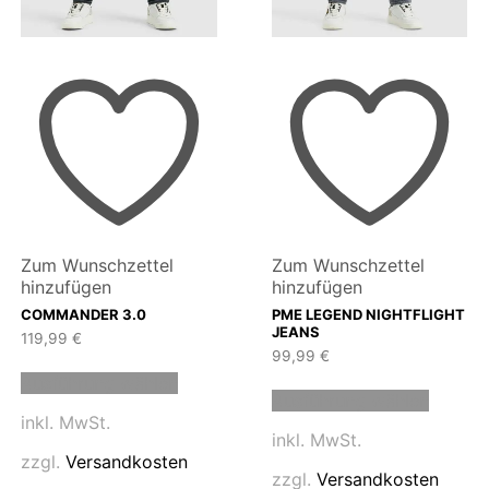
Zum Wunschzettel
Zum Wunschzettel
hinzufügen
hinzufügen
COMMANDER 3.0
PME LEGEND NIGHTFLIGHT
JEANS
119,99
€
99,99
€
Dieses
Dieses
Ausführung wählen
Produkt
Ausführung wählen
Produk
weist
inkl. MwSt.
weist
mehrere
inkl. MwSt.
mehrer
n
Varianten
zzgl.
Versandkosten
Variant
auf.
zzgl.
Versandkosten