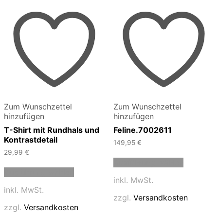
Zum Wunschzettel
Zum Wunschzettel
hinzufügen
hinzufügen
T-Shirt mit Rundhals und
Feline.7002611
Kontrastdetail
149,95
€
29,99
€
Dieses
Ausführung wählen
Dieses
Produkt
Ausführung wählen
Produkt
weist
inkl. MwSt.
weist
mehrere
inkl. MwSt.
mehrere
Varianten
zzgl.
Versandkosten
Varianten
auf.
zzgl.
Versandkosten
auf.
Die