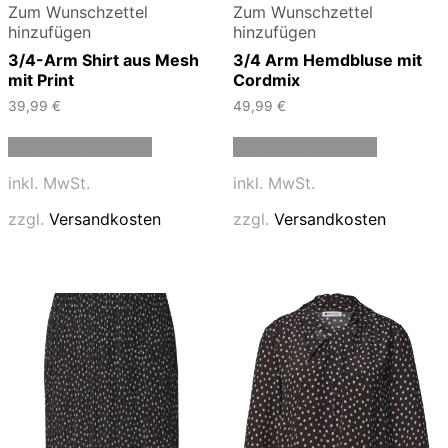
Zum Wunschzettel
Zum Wunschzettel
hinzufügen
hinzufügen
3/4-Arm Shirt aus Mesh
3/4 Arm Hemdbluse mit
mit Print
Cordmix
39,99
€
49,99
€
Dieses
Dieses
Ausführung wählen
Ausführung wählen
Produkt
Produkt
weist
weist
inkl. MwSt.
inkl. MwSt.
mehrere
mehrere
Varianten
Varianten
zzgl.
Versandkosten
zzgl.
Versandkosten
auf.
auf.
Die
Die
Optionen
Optionen
können
können
auf
auf
der
der
Produktseite
Produktse
gewählt
gewählt
werden
werden