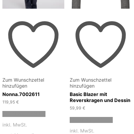
Zum Wunschzettel
Zum Wunschzettel
hinzufügen
hinzufügen
Nonna.7002611
Basic Blazer mit
Reverskragen und Dessin
119,95
€
59,99
€
Dieses
Ausführung wählen
Produkt
Dieses
Ausführung wählen
weist
Produkt
inkl. MwSt.
mehrere
weist
inkl. MwSt.
Varianten
mehrere