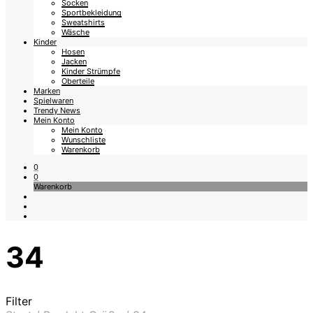
Socken
Sportbekleidung
Sweatshirts
Wäsche
Kinder
Hosen
Jacken
Kinder Strümpfe
Oberteile
Marken
Spielwaren
Trendy News
Mein Konto
Mein Konto
Wunschliste
Warenkorb
0
0
Warenkorb
34
Filter