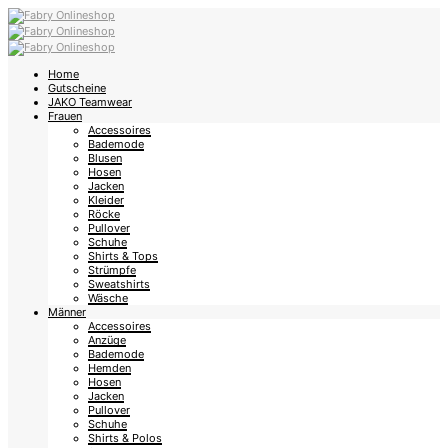
Home
Gutscheine
JAKO Teamwear
Frauen
Accessoires
Bademode
Blusen
Hosen
Jacken
Kleider
Röcke
Pullover
Schuhe
Shirts & Tops
Strümpfe
Sweatshirts
Wäsche
Männer
Accessoires
Anzüge
Bademode
Hemden
Hosen
Jacken
Pullover
Schuhe
Shirts & Polos