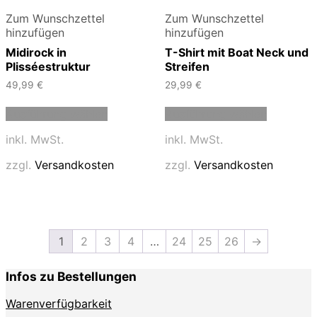
Zum Wunschzettel
Zum Wunschzettel
hinzufügen
hinzufügen
Midirock in
T-Shirt mit Boat Neck und
Plisséestruktur
Streifen
49,99
€
29,99
€
Dieses
Dieses
Ausführung wählen
Ausführung wählen
Produkt
Produkt
weist
weist
inkl. MwSt.
inkl. MwSt.
mehrere
mehrere
Varianten
Varianten
zzgl.
Versandkosten
zzgl.
Versandkosten
auf.
auf.
Die
Die
Optionen
Optionen
können
können
auf
auf
1
2
3
4
…
24
25
26
→
der
der
Produktseite
Produktse
gewählt
gewählt
Infos zu Bestellungen
werden
werden
Warenverfügbarkeit