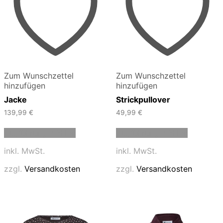
Zum Wunschzettel
Zum Wunschzettel
hinzufügen
hinzufügen
Jacke
Strickpullover
139,99
€
49,99
€
Dieses
Dieses
Ausführung wählen
Ausführung wählen
Produkt
Produkt
weist
weist
inkl. MwSt.
inkl. MwSt.
mehrere
mehrere
Varianten
Varianten
zzgl.
Versandkosten
zzgl.
Versandkosten
auf.
auf.
Die
Die
Optionen
Optionen
können
können
auf
auf