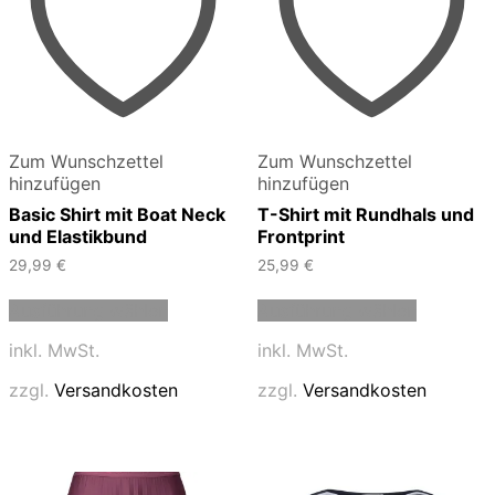
Zum Wunschzettel
Zum Wunschzettel
hinzufügen
hinzufügen
Basic Shirt mit Boat Neck
T-Shirt mit Rundhals und
und Elastikbund
Frontprint
29,99
€
25,99
€
Dieses
Dieses
Ausführung wählen
Ausführung wählen
Produkt
Produkt
weist
weist
inkl. MwSt.
inkl. MwSt.
mehrere
mehrere
Varianten
Varianten
zzgl.
Versandkosten
zzgl.
Versandkosten
auf.
auf.
Die
Die
Optionen
Optionen
können
können
auf
auf