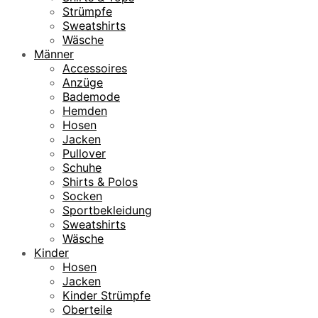
Strümpfe
Sweatshirts
Wäsche
Männer
Accessoires
Anzüge
Bademode
Hemden
Hosen
Jacken
Pullover
Schuhe
Shirts & Polos
Socken
Sportbekleidung
Sweatshirts
Wäsche
Kinder
Hosen
Jacken
Kinder Strümpfe
Oberteile