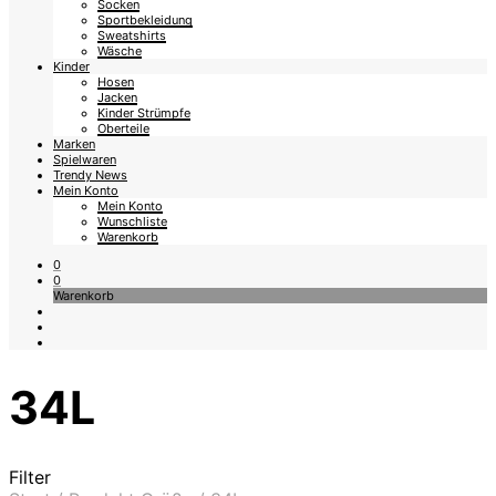
Socken
Sportbekleidung
Sweatshirts
Wäsche
Kinder
Hosen
Jacken
Kinder Strümpfe
Oberteile
Marken
Spielwaren
Trendy News
Mein Konto
Mein Konto
Wunschliste
Warenkorb
0
0
Warenkorb
34L
Filter