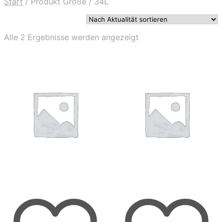
Start
/
Produkt Größe
/
34L
Nach
Alle 2 Ergebnisse werden angezeigt
Aktualität
sortiert