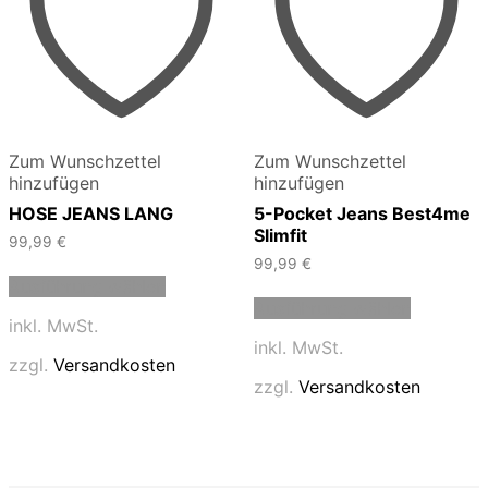
Zum Wunschzettel
Zum Wunschzettel
hinzufügen
hinzufügen
HOSE JEANS LANG
5-Pocket Jeans Best4me
Slimfit
99,99
€
99,99
€
Dieses
Ausführung wählen
Produkt
Dieses
Ausführung wählen
weist
Produkt
inkl. MwSt.
mehrere
weist
inkl. MwSt.
Varianten
mehrere
zzgl.
Versandkosten
auf.
Varianten
zzgl.
Versandkosten
Die
auf.
Optionen
Die
können
Optionen
auf
können
der
auf