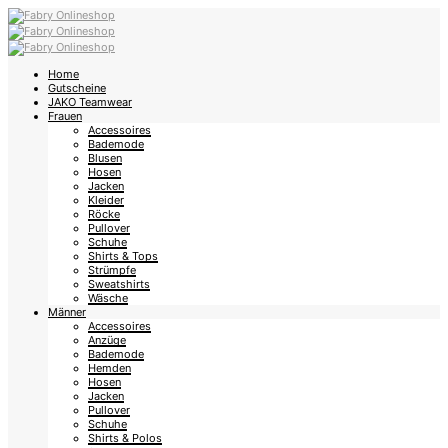
Home
Gutscheine
JAKO Teamwear
Frauen
Accessoires
Bademode
Blusen
Hosen
Jacken
Kleider
Röcke
Pullover
Schuhe
Shirts & Tops
Strümpfe
Sweatshirts
Wäsche
Männer
Accessoires
Anzüge
Bademode
Hemden
Hosen
Jacken
Pullover
Schuhe
Shirts & Polos