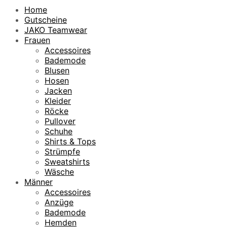
Home
Gutscheine
JAKO Teamwear
Frauen
Accessoires
Bademode
Blusen
Hosen
Jacken
Kleider
Röcke
Pullover
Schuhe
Shirts & Tops
Strümpfe
Sweatshirts
Wäsche
Männer
Accessoires
Anzüge
Bademode
Hemden