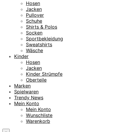
Hosen
Jacken
Pullover
Schuhe
Shirts & Polos
Socken
Sportbekleidung
Sweatshirts
Wäsche
Kinder
Hosen
Jacken
Kinder Strümpfe
Oberteile
Marken
Spielwaren
Trendy News
Mein Konto
Mein Konto
Wunschliste
Warenkorb