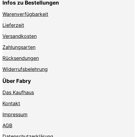
Infos zu Bestellungen
Produktseite
der
gewählt
Produktse
Warenverfügbarkeit
werden
gewählt
werden
Lieferzeit
Versandkosten
Zahlungsarten
Rücksendungen
Widerrufsbelehrung
Über Fabry
Das Kaufhaus
Kontakt
Impressum
AGB
Datenschutzerklärung