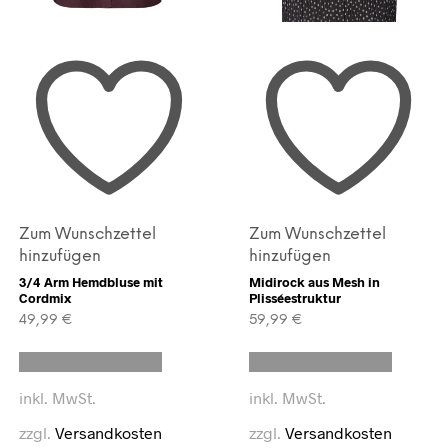
Zum Wunschzettel
Zum Wunschzettel
hinzufügen
hinzufügen
3/4 Arm Hemdbluse mit
Midirock aus Mesh in
Cordmix
Plisséestruktur
49,99
€
59,99
€
Dieses
Dieses
Ausführung wählen
Ausführung wählen
Produkt
Produk
weist
weist
inkl. MwSt.
inkl. MwSt.
mehrere
mehrer
Varianten
Variant
zzgl.
Versandkosten
zzgl.
Versandkosten
auf.
auf.