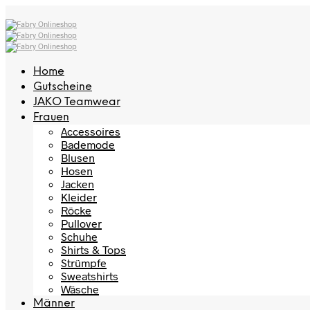
Home
Gutscheine
JAKO Teamwear
Frauen
Accessoires
Bademode
Blusen
Hosen
Jacken
Kleider
Röcke
Pullover
Schuhe
Shirts & Tops
Strümpfe
Sweatshirts
Wäsche
Männer