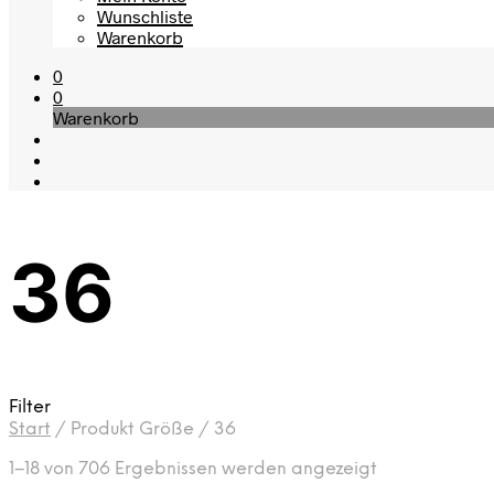
Wunschliste
Warenkorb
0
0
Warenkorb
36
Filter
Start
/
Produkt Größe
/
36
Nach
1–18 von 706 Ergebnissen werden angezeigt
Aktualität