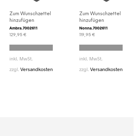
Zum Wunschzettel
Zum Wunschzettel
hinzufügen
hinzufügen
Ambra.7002611
Nonna.7002611
129,95
€
119,95
€
Dieses
Diese
Ausführung wählen
Ausführung wählen
t
Produkt
Produ
weist
weist
inkl. MwSt.
inkl. MwSt.
e
mehrere
mehre
en
Varianten
Varian
zzgl.
Versandkosten
zzgl.
Versandkosten
auf.
auf.
Die
Die
en
Optionen
Optio
können
könne
auf
auf
der
der
seite
Produktseite
Produ
t
gewählt
gewäh
werden
werd