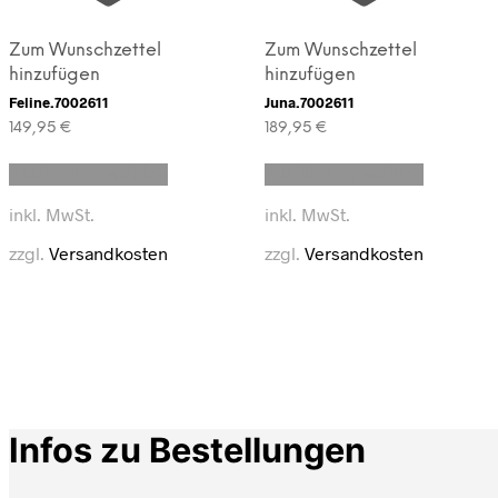
Zum Wunschzettel
Zum Wunschzettel
hinzufügen
hinzufügen
Feline.7002611
Juna.7002611
149,95
€
189,95
€
Dieses
Dieses
Ausführung wählen
Ausführung wählen
Produkt
Produkt
weist
weist
inkl. MwSt.
inkl. MwSt.
mehrere
mehrere
Varianten
Varianten
zzgl.
Versandkosten
zzgl.
Versandkosten
auf.
auf.
Die
Die
Optionen
Optionen
können
können
auf
auf
der
der
Produktseite
Produkts
gewählt
gewählt
werden
werden
Infos zu Bestellungen