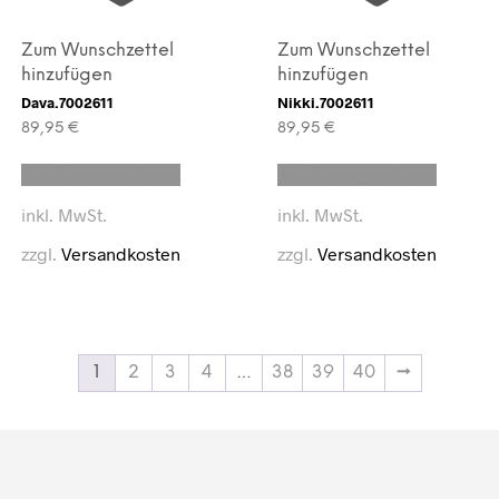
Zum Wunschzettel
Zum Wunschzettel
hinzufügen
hinzufügen
Dava.7002611
Nikki.7002611
89,95
€
89,95
€
Dieses
Dieses
Ausführung wählen
Ausführung wählen
Produkt
Produk
weist
weist
inkl. MwSt.
inkl. MwSt.
mehrere
mehrer
Varianten
Variant
zzgl.
Versandkosten
zzgl.
Versandkosten
auf.
auf.
Die
Die
Optionen
Option
können
können
auf
auf
der
der
1
2
3
4
…
38
39
40
→
eite
Produktseite
Produkt
gewählt
gewähl
werden
werden