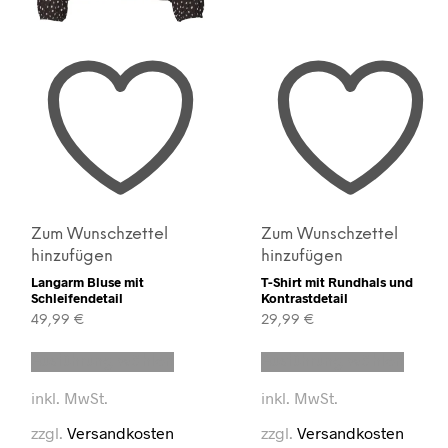
Zum Wunschzettel
Zum Wunschzettel
hinzufügen
hinzufügen
Langarm Bluse mit
T-Shirt mit Rundhals und
Schleifendetail
Kontrastdetail
49,99
€
29,99
€
Dieses
Diese
Ausführung wählen
Ausführung wählen
t
Produkt
Produ
weist
weist
inkl. MwSt.
inkl. MwSt.
e
mehrere
mehre
en
Varianten
Varian
zzgl.
Versandkosten
zzgl.
Versandkosten
auf.
auf.