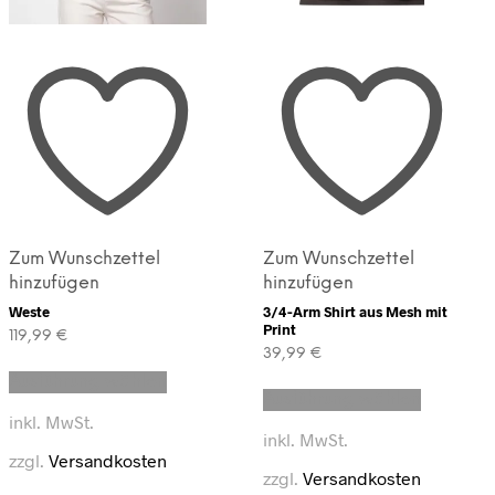
Zum Wunschzettel
Zum Wunschzettel
hinzufügen
hinzufügen
Weste
3/4-Arm Shirt aus Mesh mit
Print
119,99
€
39,99
€
Dieses
Dieses
Ausführung wählen
Produkt
Ausführung wählen
Produkt
weist
inkl. MwSt.
weist
mehrere
inkl. MwSt.
mehrere
Varianten
zzgl.
Versandkosten
Varianten
auf.
zzgl.
Versandkosten
auf.
Die